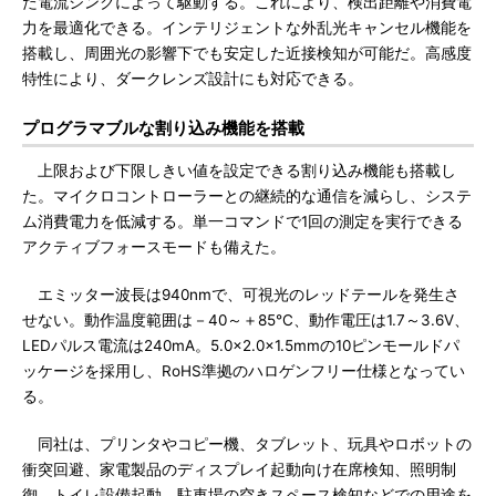
た電流シンクによって駆動する。これにより、検出距離や消費電
力を最適化できる。インテリジェントな外乱光キャンセル機能を
搭載し、周囲光の影響下でも安定した近接検知が可能だ。高感度
特性により、ダークレンズ設計にも対応できる。
プログラマブルな割り込み機能を搭載
上限および下限しきい値を設定できる割り込み機能も搭載し
た。マイクロコントローラーとの継続的な通信を減らし、システ
ム消費電力を低減する。単一コマンドで1回の測定を実行できる
アクティブフォースモードも備えた。
エミッター波長は940nmで、可視光のレッドテールを発生さ
せない。動作温度範囲は－40～＋85℃、動作電圧は1.7～3.6V、
LEDパルス電流は240mA。5.0×2.0×1.5mmの10ピンモールドパ
ッケージを採用し、RoHS準拠のハロゲンフリー仕様となってい
る。
同社は、プリンタやコピー機、タブレット、玩具やロボットの
衝突回避、家電製品のディスプレイ起動向け在席検知、照明制
御、トイレ設備起動、駐車場の空きスペース検知などでの用途を