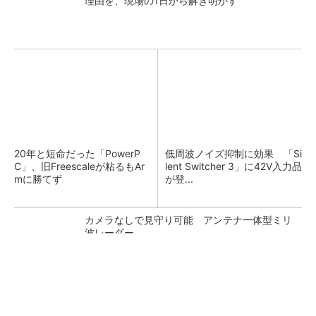
理由を、現場の1日から解き明かす
20年と短命だった「PowerP
低周波ノイズ抑制に効果 「Si
C」、旧Freescaleが粘るもAr
lent Switcher 3」に42V入力品
mに勝てず
が登...
カメラなしで見守り可能 アンテナ一体型ミリ
波レーダー
Bluetooth 6対応の超小型BLEモジュール、マル
チプロトコルも対応