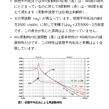
状態平均化法ではVcc変動時の位相（黒）は－180度の遅れ
にとどまっているのに対してδ変動時（赤）は－180度を超
えて遅れます（実動作波形では位相は未解析）。
ゼロ周波数（ω
）が異なっています。状態平均化法の値6
d
万2500（rad/s）に対して実機ではω
＝2万5000～3万程度
d
です。この差分が生じた原因はよく分かっていません。
Vcc変動時の伝達関数（黒）は基本特性のｰ40dB/Decの減
衰特性だけです。この特性は状態平均化法と実機はよく合
致しています。
図1：状態平均化法による周波数特性