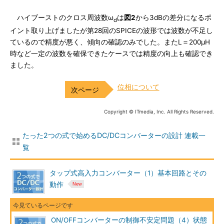
ハイブーストのクロス周波数ω
は
図2
から3dBの差分になるポ
d
イント取り上げましたが第28回のSPICEの波形では波数が不足し
ているので精度が悪く、傾向の確認のみでした。またL＝200μH
時など一定の波数を確保できたケースでは精度の向上も確認でき
ました。
位相について
Copyright © ITmedia, Inc. All Rights Reserved.
たった2つの式で始めるDC/DCコンバーターの設計 連載一
覧
タップ式高入力コンバーター（1）基本回路とその
動作
ON/OFFコンバーターの制御不安定問題（4）状態