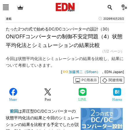
連載
2026年6月25日
たった2つの式で始めるDC/DCコンバーターの設計（30）
ON/OFFコンバーターの制御不安定問題（4）状態
平均化法とシミュレーションの結果比較
（1/2 ページ）
今回は状態平均化法とシミュレーションの結果を比較し、結果に
ついて考察していきます。
[
加藤博二（Sifoen）
，EDN Japan]
PC用表示
関連情報
Share
Post
LINE
Hatena
前回
は昇圧型DC/DCコンバーターの
状態平均化法の結果と今回のシミュレー
ションの結果を比較する予定でしたが説