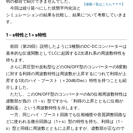
明の都合で紹介できませんでした。
【連載一覧はこちら↑↑↑】
今回は繰り延べにした状態平均化法と
シミュレーションの結果を比較し、結果について考察していきま
す。
1－s特性と1＋s特性
前回（第29回）説明したように3種類のDC-DCコンバーターは
基本的な伝達関数としてLCに起因する2次遅れ系の周波数特性を
持ちます。
さらに昇圧型や反転型などのON/OFF型のコンバーターのδ変動
に対する利得の周波数特性は周波数が上昇するにつれて利得が上
昇する1次のハイ・ブースト（＋20dB/Dec）特性を持つことも紹
介しました。
ただし、このON/OFF型のコンバーターのδの位相周波数特性は
虚数部が負の（1－s）型ですから 「利得の上昇とともに位相が
遅れる
」 という周波数特性を示します。
一方、同じハイ・ブースト回路でも位相補償や音質調整回路な
どに使われる微分回路は（1＋s）型の特性を持ち、利得は（1－
s）型と同様に周波数とともに上昇しますが、虚数部が正なので