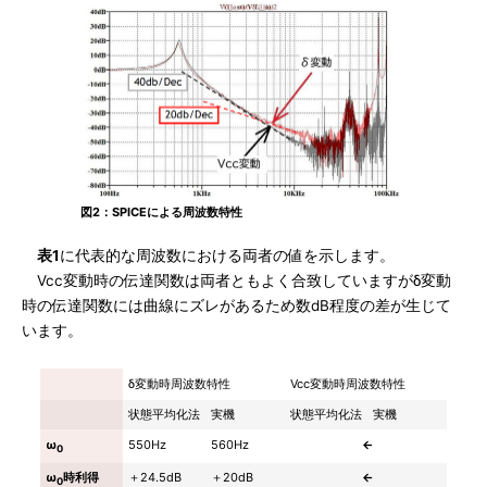
図2：SPICEによる周波数特性
表1
に代表的な周波数における両者の値を示します。
Vcc変動時の伝達関数は両者ともよく合致していますがδ変動
時の伝達関数には曲線にズレがあるため数dB程度の差が生じて
います。
δ変動時周波数特性
Vcc変動時周波数特性
状態平均化法
実機
状態平均化法
実機
ω
550Hz
560Hz
←
0
ω
時利得
＋24.5dB
＋20dB
←
0