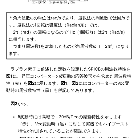
＊角周波数ωの単位はrad/sであり、度数法の周波数では回/sで
す。度数法の1回転は弧度法（Radian系）では、
2π（rad）の回転になるので1Hz（1回転/s）は2π（Rad/s）
に相当します。
つまり周波数fを2π倍したものが角周波数ω（＝2πf）になり
ます。
ラプラス素子に前述した定数を設定したSPICEの周波数特性を
図1
に、昇圧コンバーターのδ変動の応答波形から求めた周波数特
性（赤）を
図2
に示します。
図1
、
図2
にはコンバーターのVcc変
動時の周波数特性（黒）も併記してあります。
図2
から、
δ変動時には高域で－20dB/Decの減衰特性を示します
（赤）。Vcc変動時（黒）に対して実機でもハイブースト
特性が付加されていることが確認できます。