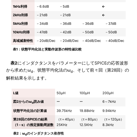
1kHz利得
－6.6dB
－5dB
←
2kHz利得
－21dB
－21dB
←
5kHz利得
－34dB
－36dB
－36dB
－37dB
10kHz利得
－47dB
－42dB
－50dB
－50dB
高域減衰特性
－20dB/Dec
－20dB/Dec
－40dB/Dec
－40dB/Dec
表1：状態平均化法と実動作波形の特性値比較
表2
にインダクタンスをパラメーターにしてSPICEの応答波形
から求めたω
、状態平均化法のω
、そして前々回（第28回）の
d
d
解析結果を示します。
L値
50μH
100μH
200μH
図2からのω
読み値
ー
ー
6～7kHz
d
状態平均化法の計算値
39.75kHz
19.88kHz
9.94kHz
第28回のSPICEの結果
（τ＝40μs）
（τ＝80μs）
（τ＝120μs）
（1－s）の推定振動周波数
25KHz
12.5KHz
8.3kHz
表2：ω
のインダクタンス依存性
d