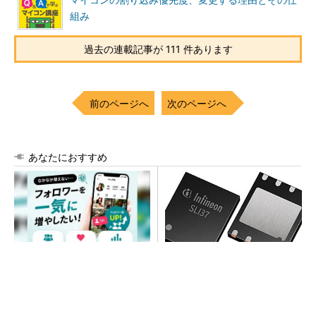
マイコンの割り込み優先度、変更する理由とその仕
組み
過去の連載記事が 111 件あります
前のページへ
次のページへ
あなたにおすすめ
SNSアカウントを着実に成
次世代車載向けセキュリティ
長。実はみんなココ使ってま
コントローラー
す。
PR(Dreaw合同会社)