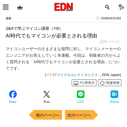
連載
2026年6月29日
Q&Aで学ぶマイコン講座（116）
AI時代でもマイコンが必要とされる理由
（2/4 ページ）
マイコンユーザーのさまざまな疑問に対し、マイコンメーカーの
エンジニアがお答えしていく本連載。今回は、初級者の方からよ
く質問される「AI時代でもマイコンが必要とされる理由」につい
てです。
[
STマイクロエレクトロニクス
，EDN Japan]
PC用表示
関連情報
Share
Post
LINE
Hatena
前のページへ
次のページへ