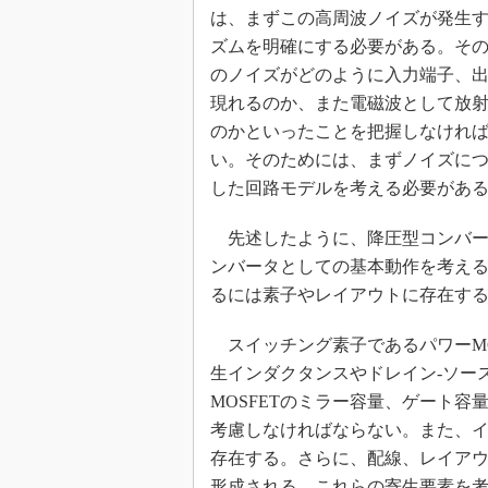
は、まずこの高周波ノイズが発生
ズムを明確にする必要がある。そ
のノイズがどのように入力端子、
現れるのか、また電磁波として放
のかといったことを把握しなけれ
い。そのためには、まずノイズに
した回路モデルを考える必要があ
先述したように、降圧型コンバータ
ンバータとしての基本動作を考え
るには素子やレイアウトに存在す
スイッチング素子であるパワーMO
生インダクタンスやドレイン‐ソー
MOSFETのミラー容量、ゲート容
考慮しなければならない。また、
存在する。さらに、配線、レイアウ
形成される。これらの寄生要素を