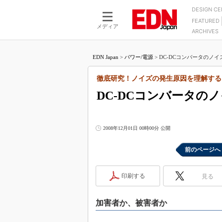
DESIGN C
FEATURED
モーター
LSI
メディア
ARCHIVES
電源設計
マイコン
プロセスエンジニアの現
カーボンニュートラルへの挑戦
FPGA
EDN Japan
>
パワー/電源
>
DC-DCコンバータのノイ
マイクロプロセッサ懐古
IoT×製造業
中堅技術者に贈る電子部品
徹底研究！ノイズの発生原因を理解する
つながるクルマ
用講座
DC-DCコンバータの
エレクトロニクス入門
たった2つの式で始めるDC
バーターの設計
5G（EE Times Japan）
DC-DCコンバーター活用
医療エレ（EE Times Japan）
2008年12月01日 00時00分 公開
Wired, Weird
製品解剖（EE Times Japan）
マイコン講座
前のページへ
Q&Aで学ぶマイコン講座
印刷する
見る
高速シリアル伝送技術講
記録計／データロガーの
加害者か、被害者か
アナログ設計のきほん／A
ズ編