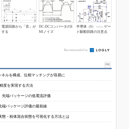
電源回路から「音」が
DC-DCコンバータのE
半導体（6） ―― ゲー
する
MIノイズ
ト駆動回路の注意点
Recommended by
PR
チャンネルを構成、位相マッチングが容易に
の精度を実現する方法
 先端パッケージの低電流評価
先端パッケージ評価の最前線
状態・粉体混合状態を可視化する方法とは