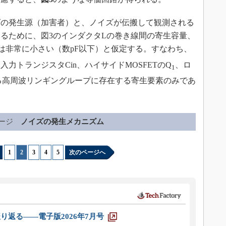
の発生源（加害者）と、ノイズが伝搬して観測される
るために、図3のインダクタLの巻き線間の寄生容量、
は非常に小さい（数pF以下）と仮定する。すなわち、
力トランジスタCin、ハイサイドMOSFETのQ
、ロ
1
る高周波リンギングループに存在する寄生要素のみであ
ージ
ノイズの発生メカニズム
1
|
2
|
3
|
4
|
5
次のページへ
り返る――電子版2026年7月号