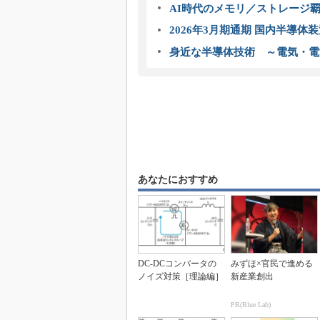
AI時代のメモリ／ストレージ覇
2026年3月期通期 国内半導体
身近な半導体技術 ～電気・電
あなたにおすすめ
DC-DCコンバータの
みずほ×官民で進める
ノイズ対策［理論編］
新産業創出
PR(Blue Lab)