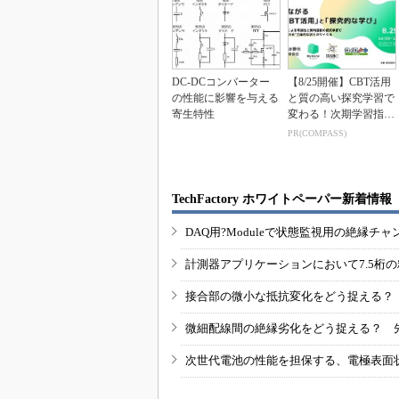
DC-DCコンバーター
【8/25開催】CBT活用
の性能に影響を与える
と質の高い探究学習で
寄生特性
変わる！次期学習指導
要領を見据えた...
PR(COMPASS)
TechFactory ホワイトペーパー新着情報
DAQ用?Moduleで状態監視用の絶縁
計測器アプリケーションにおいて7.5桁
接合部の微小な抵抗変化をどう捉える？
微細配線間の絶縁劣化をどう捉える？ 
次世代電池の性能を担保する、電極表面