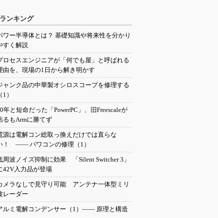
ランキング
パワー半導体とは？ 基礎知識や将来性を分かり
やすく解説
プロセスエンジニアが「何でも屋」と呼ばれる
理由を、現場の1日から解き明かす
ジャンク品の中華製オシロスコープを修理する
（1）
20年と短命だった「PowerPC」、旧Freescaleが
粘るもArmに勝てず
電源は電解コン総取っ換えだけでは直らな
い！ ―― パワコンの修理（1）
低周波ノイズ抑制に効果 「Silent Switcher 3」
に42V入力品が登場
カメラなしで見守り可能 アンテナ一体型ミリ
波レーダー
アルミ電解コンデンサー（1）―― 原理と構造