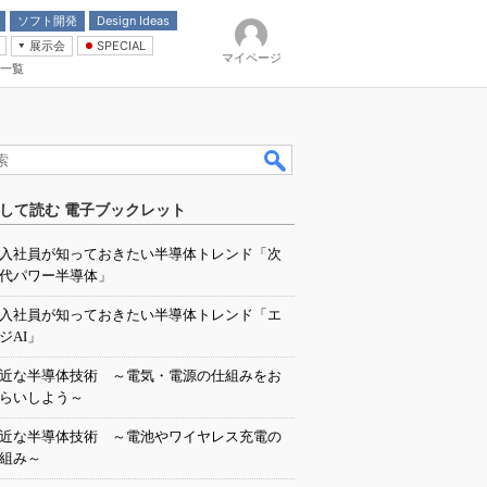
ソフト開発
Design Ideas
展示会
SPECIAL
マイページ
一覧
「電源技術」
イバ
して読む 電子ブックレット
入社員が知っておきたい半導体トレンド「次
代パワー半導体」
入社員が知っておきたい半導体トレンド「エ
ジAI」
近な半導体技術 ～電気・電源の仕組みをお
らいしよう～
近な半導体技術 ～電池やワイヤレス充電の
組み～