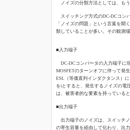
ノイズの分類方法としては、もう
めざせ高効率！ モーター
座
スイッチング方式のDC-DCコン
Bluetooth mesh入門
「ノイズの問題」という言葉を聞
「SPICEの仕組みとその
類していることが多い。その観測場
最新記事一覧
計測器メーカーから見た5
■入力端子
USB Type-Cの登場で評
う変わる？
DC-DCコンバータの入力端子に
IoT時代の無線規格を知る【
編】
MOSFETのターンオフに伴って発
ESL（等価直列インダクタンス）に
IoT時代の無線規格を知る【
編】
をiとすると、発生するノイズの電圧
は、被害者的な要素を持っている
■出力端子
出力端子のノイズは、スイッチノ
の寄生容量を経由して伝わり、出