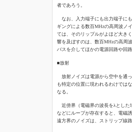
者であろう。
なお、入力端子にも出力端子にも
ギングによる数百MHzの高周波ノ
ては、そのリップルがよほど大き
響を及ぼすのは、数百MHzの高周
バスを介してほかの電源回路や回
■放射
放射ノイズは電源から空中を通っ
も特定の位置に現われるわけではな
なる。
近傍界（電磁界の波長をλとした場
などにループが存在すると、電磁誘
遠方界のノイズは、ストリップ線