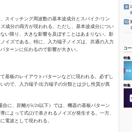
、スイッチング周波数の基本波成分とスパイク/リン
イズ成分の両方が現われる。ただし、基本波成分につい
くない限り、大きな影響を及ぼすことはあまりない。影
波ノイズである。特に、入力端子ノイズは、共通の入力
コー
路パターンに伝わるので影響が大きい。
特集
て基板のレイアウトパターンなどに現われる。必ずし
いので、入力端子/出力端子の分類とは少し性質が異
特集
合に、距離がλ/2π以下）では、機器の基板パターン
導によって式(2)で表されるノイズが発生する。一方、
路に電波として現われる。