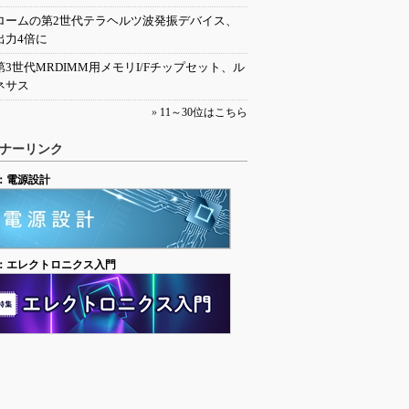
ロームの第2世代テラヘルツ波発振デバイス、
出力4倍に
第3世代MRDIMM用メモリI/Fチップセット、ル
ネサス
»
11～30位はこちら
ナーリンク
：電源設計
：エレクトロニクス入門