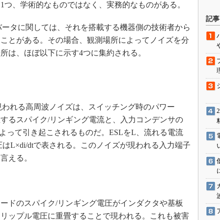
1つ、学術的なものではなく、実務的なものがある。
駆動入門講
記事
バータに関しては、それを搭載する機器側の技術者から
くことがある。その場合、観測場所によってノイズを分
活用設計」
所は、ほぼ以下に示す4つに集約される。
G
価試験はど
現われる高周波ノイズは、スイッチング時のパワー
Thread
生するスパイク/リンギング電流と、入力コンデンサの
よって引き起こされるものだ。ESLをL、流れる電流
Z-Wave
はL×di/dtで表される。このノイズが現われる入力端子
と言える。
ードのスパイク/リンギング電圧がインダクタや基板
力リップル電圧に重畳することで現われる。これも被害