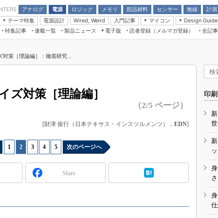
アナログ
電源
ロジック
メモリ
部品材料
センサー
無線
計測
ENTERS
テーマ特集
電源設計
入門記事
マイコン
Wired, Weird
Design Guide
アナログ機能回路
受動部品
特集記事
連載一覧
製品ニュース
電子版
読者登録（メルマガ登録）
全記事
計測機器
Microchip情報
モーター入門
マイコン講座
CEATEC
パワー関連と電源
機構部品
場から
EDN Japan×EE Times Japan統合電
EdgeTech＋
タイミングデバイス
オンデマンドセミナー
Q&Aで学ぶマイコン講座
子版
ディスプレイとドラ
ズ対策［理論編］：徹底研究...
録
TECHNO-FRONTIER
マイコン入門!! 必携用語集
電子ブックレット
計測とテスト
“徹底”活
組込み/エッジコンピューティング展
信号源とパルス信号
ノイズ対策［理論編］
人とくるま展
印刷
/DCコン
Wired, Weird
（2/5 ページ）
AUTOMOTIVE WORLD
新
講座
世
[財津 俊行（日本テキサス・インスツルメンツ），
EDN
]
新
1
|
2
|
3
|
4
|
5
次のページへ
ッ
身
Share
座
さ
基礎知識
身
仕
DCとノイ