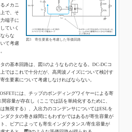
するメカニ
の上で、そ
出力端子に
射していく
ばならな
図3 寄生要素を考慮した等価回路
ついて考慮
る。
の基本回路は、図1のようなものとなる。DC-DCコ
る上ではこれで十分だが、高周波ノイズについて検討す
る寄生要素について考慮しなければならない。
SFETには、チップのボンディングワイヤーによる寄
ス間容量が存在し（ここでは話を単純化するために、
量は無視する）、入出力のコンデンサについてはESLを
インダクタの巻き線間にもわずかではあるが寄生容量が
ト、ビアによっても寄生インダクタンス/寄生容量が
考慮すると、
図3
のような等価回路が得られる。