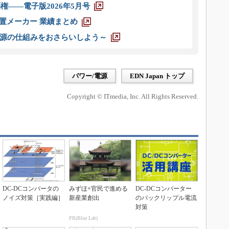
権――電子版2026年5月号
装置メーカー 業績まとめ
源の仕組みをおさらいしよう～
パワー/電源
EDN Japan トップ
Copyright © ITmedia, Inc. All Rights Reserved.
DC-DCコンバータの
みずほ×官民で進める
DC-DCコンバーター
ノイズ対策［実践編］
新産業創出
のバックリップル電流
対策
PR(Blue Lab)