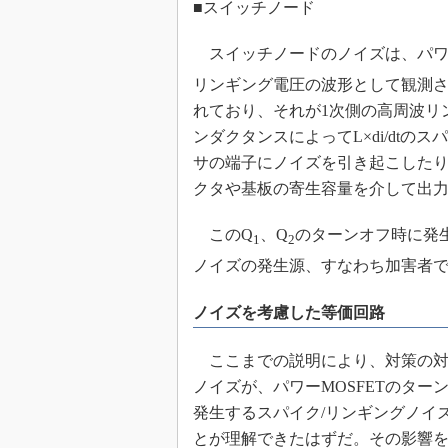
■スイッチノード
スイッチノードのノイズは、パワー
リンギング電圧の波形として観測さ
れており、それが1次側の高周波リ
ンダクタンスによってL×di/dt
サの端子にノイズを引き起こした
クタや基板の寄生容量を介して出
このQ
、Q
のターンオフ時に発
1
2
ノイズの発生源、すなわち加害者
ノイズを考慮した等価回路
ここまでの説明により、対策の対
ノイズが、パワーMOSFETのター
発生するスパイク/リンギングノイ
とが理解できたはずだ。その影響