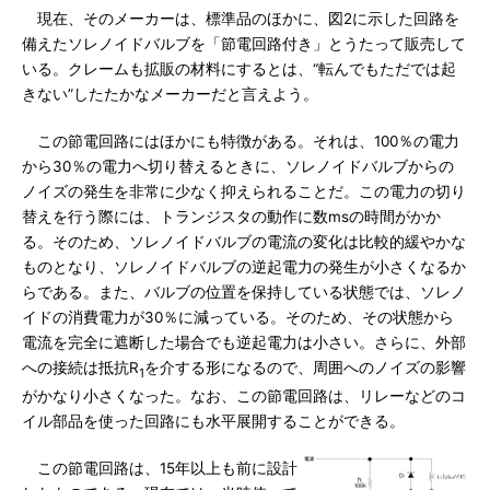
現在、そのメーカーは、標準品のほかに、図2に示した回路を
備えたソレノイドバルブを「節電回路付き」とうたって販売して
いる。クレームも拡販の材料にするとは、“転んでもただでは起
きない”したたかなメーカーだと言えよう。
この節電回路にはほかにも特徴がある。それは、100％の電力
から30％の電力へ切り替えるときに、ソレノイドバルブからの
ノイズの発生を非常に少なく抑えられることだ。この電力の切り
替えを行う際には、トランジスタの動作に数msの時間がかか
る。そのため、ソレノイドバルブの電流の変化は比較的緩やかな
ものとなり、ソレノイドバルブの逆起電力の発生が小さくなるか
らである。また、バルブの位置を保持している状態では、ソレノ
イドの消費電力が30％に減っている。そのため、その状態から
電流を完全に遮断した場合でも逆起電力は小さい。さらに、外部
への接続は抵抗R
を介する形になるので、周囲へのノイズの影響
1
がかなり小さくなった。なお、この節電回路は、リレーなどのコ
イル部品を使った回路にも水平展開することができる。
この節電回路は、15年以上も前に設計