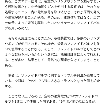
ある。このエアー信号は、装置のシリンダやポンプを動かすとい
う役割を果たす。化学物質やガスを使用する装置では、それらを
処理するユニット内に電気信号を取り込むと、それが原因で発火
や漏電が起きることがある。そのため、電気信号ではなく、エア
ー信号によって装置を駆動したいというケースにソレノイドバル
ブを用いるのだ。
もちろん用途にもよるのだが、各種装置では、多数のシリンダ
やポンプが使用される。その場合、複数のソレノイドバルブを並
べて使用することになる。そして、ソレノイドバルブとしてどの
ような製品を用いるかという選択は、機械設計者によって行われ
ることが多い。結果として、電気的な配慮が欠けてしまうことも
ある。
筆者は、ソレノイドバルブに関するトラブルを何度か経験して
いる。今回は、その中でも特に大きなトラブルとなった例を紹介
する。
ここで取り上げるのは、定格の消費電力が1Wのソレノイドバ
ルブを8連にして使用した例である。15年ほど前の話になるが、