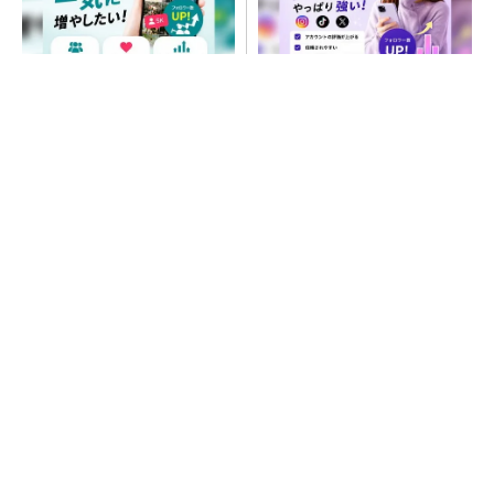
SNSアカウントを着実に成
SNSアカウントを着実に成
長。実はみんなココ使ってま
長。実はみんなココ使ってま
す。
す。
PR(Dreaw合同会社)
PR(Dreaw合同会社)
次世代車載向けセキュリティコントローラー
プロセスエンジニアが「何でも屋」と呼ばれる
理由を、現場の1日から解き明かす
20年と短命だった「PowerPC」、旧Freescale
が粘るもArmに勝てず