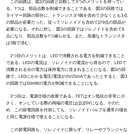
この回路は、図2の回路と比較して3つのメリットを持ってい
る。1つは、部品点数を削減できることである。図2の回路では、
タイマー回路の部分に、トランジスタ1個を含めて少なくとも3点
の部品が必要だった。従ってソレノイドも含めて計9点の部品が
必要になる。それに対し、図3の回路ではソレノイドを含めて8
点になり、部品点数を1つ減らせる。また、高価なトランジスタ
は1個で済む。
2つ目のメリットは、LEDで消費される電力を削減できること
である。LEDの電流は、ソレノイドの電流から得るので、LEDで
消費される分の電力は保持電力に含まれることになる。図2の回
路で、LEDにかかる電圧/電流が2V/25mAであったとすると、図3
の回路では50mWの電力が削減できることになる。
3つ目は、電源仕様の改善である。FETはオン抵抗が非常に小
さく、オンしている際の両端の電圧はほぼ0Vになる。そのた
め、この節電回路を付加しても、ソレノイドバルブを通常の場合
と同じ電源仕様で使えることになる。
この節電回路も、ソレノイドに限らず、リレーやプランジャな