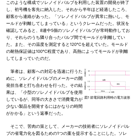
このような構成でソレノイドバルブを利用した装置の開発が終了
し、初号機を客先に納入した。それから半年ほど経過したころ、
顧客から連絡があった。「ソレノイドバルブが異常に熱いし、モ
ールドが剥離してしまっている」というクレームだった。状況を
確認してみると、8連中5個のソレノイドバルブが常時動作してお
り、それらのうち隣り合ったバルブ間でモールドが剥離してい
た。また、その温度を測定すると120℃を超えていた。モールド
の耐熱保証値は100℃程度であり、高熱によってモールドが剥離
してしまっていたのだ。
筆者は、顧客への対応を迅速に行うた
めに、ソレノイドバルブのメーカーの開
発担当者と打ち合わせを行った。その結
果は、「小型のソレノイドバルブを使用
図1 節電回路利用時の電力波形
しているが、同等の大きさで消費電力が
少ない製品を開発するにはかなりの時間
がかかる」という返事だった。
そこで、苦肉の策として、メーカーの技術者にソレノイドバル
ブの省電力化を図るための1つの案を提示することにした。ソレ