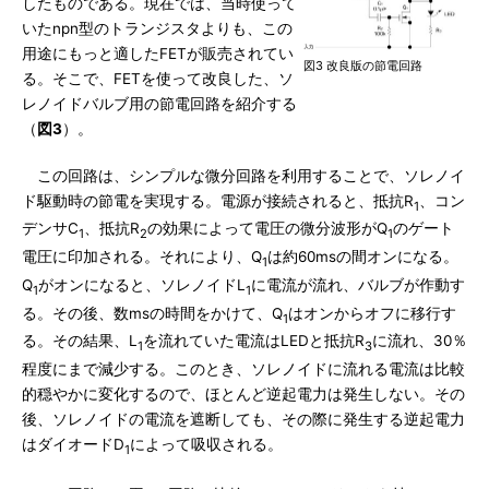
したものである。現在では、当時使って
いたnpn型のトランジスタよりも、この
用途にもっと適したFETが販売されてい
図3 改良版の節電回路
る。そこで、FETを使って改良した、ソ
レノイドバルブ用の節電回路を紹介する
（
図3
）。
この回路は、シンプルな微分回路を利用することで、ソレノイ
ド駆動時の節電を実現する。電源が接続されると、抵抗R
、コン
1
デンサC
、抵抗R
の効果によって電圧の微分波形がQ
のゲート
1
2
1
電圧に印加される。それにより、Q
は約60msの間オンになる。
1
Q
がオンになると、ソレノイドL
に電流が流れ、バルブが作動す
1
1
る。その後、数msの時間をかけて、Q
はオンからオフに移行す
1
る。その結果、L
を流れていた電流はLEDと抵抗R
に流れ、30％
1
3
程度にまで減少する。このとき、ソレノイドに流れる電流は比較
的穏やかに変化するので、ほとんど逆起電力は発生しない。その
後、ソレノイドの電流を遮断しても、その際に発生する逆起電力
はダイオードD
によって吸収される。
1