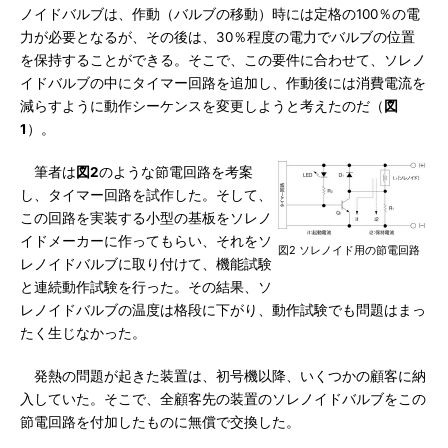
ノイドバルブは、作動（バルブの移動）時には定格の100％の電
力が必要となるが、その後は、30％程度の電力でバルブの位置
を保持することができる。そこで、この要件に合わせて、ソレノ
イドバルブの中にタイマー回路を追加し、作動後には消費電流を
減らすように動作シーケンスを変更しようと考えたのだ（
図
1
）。
筆者は
図2
のような節電回路を考案
し、タイマー回路を試作した。そして、
この回路を実装する小型の基板をソレノ
イドメーカーに作ってもらい、それをソ
図2 ソレノイド用の節電回路
レノイドバルブに取り付けて、機能試験
と連続動作試験を行った。その結果、ソ
レノイドバルブの温度は格段に下がり、動作試験でも問題はまっ
たく生じなかった。
発熱の問題が起きた装置は、初号機以降、いくつかの顧客に納
入していた。そこで、全顧客先の装置のソレノイドバルブをこの
節電回路を付加したものに無償で交換した。