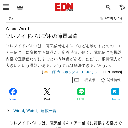
コラム
2011年1月1日
Wired, Weird
ソレノイドバルブ用の節電回路
ソレノイドバルブは、電気信号をポンプなどを動かすための「エ
アー信号」に変換する部品だ。応答時間が短く、電気信号を機器
内部で直接使わずにすむという利点がある。ただし、消費電力が
大きいという課題がある。どうすれば解決できるだろうか。
[
山平 豊 （ホックス（HOKS））
，EDN Japan]
PC用表示
関連情報
Share
Post
LINE
Hatena
→
「Wired, Weird」連載一覧
ソレノイドバルブは、電気信号をエアー信号に変換する部品で