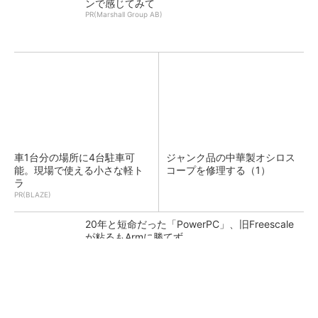
ンで感じてみて
PR(Marshall Group AB)
車1台分の場所に4台駐車可
ジャンク品の中華製オシロス
能。現場で使える小さな軽ト
コープを修理する（1）
ラ
PR(BLAZE)
20年と短命だった「PowerPC」、旧Freescale
が粘るもArmに勝てず
カメラなしで見守り可能 アンテナ一体型ミリ
波レーダー