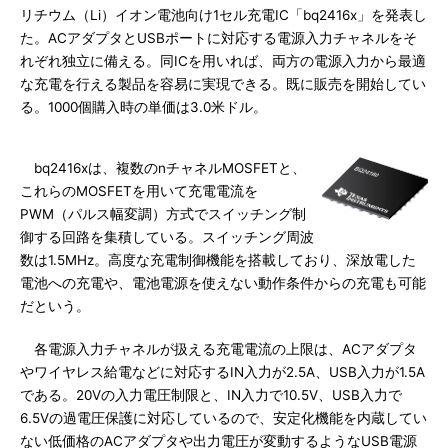
リチウム（Li）イオン電池向け1セル充電IC「bq2416x」を発表し
た。ACアダプタとUSBポートに対応する電源入力チャネルをそ
れぞれ独立に備える。同ICを用いれば、両方の電源入力から最適
な充電を行える製品を容易に実現できる。既に販売を開始してい
る。1000個購入時の単価は3.0米ドル。
bq2416xは、複数のnチャネルMOSFETと、
これらのMOSFETを用いて充電電流を
PWM（パルス幅変調）方式でスイッチング制
御する回路を集積している。スイッチング周波
数は1.5MHz。高度な充電制御機能を搭載しており、深放電した
電池への充電や、電池電源を使えない動作条件からの充電も可能
だという。
各電源入力チャネルが扱える充電電流の上限は、ACアダプタ
やワイヤレス給電などに対応するIN入力が2.5A、USB入力が1.5A
である。20Vの入力電圧制限と、IN入力で10.5V、USB入力で
6.5Vの過電圧保護に対応しているので、安定化機能を内蔵してい
ない低価格のACアダプタや出力電圧が変動するようなUSB電源