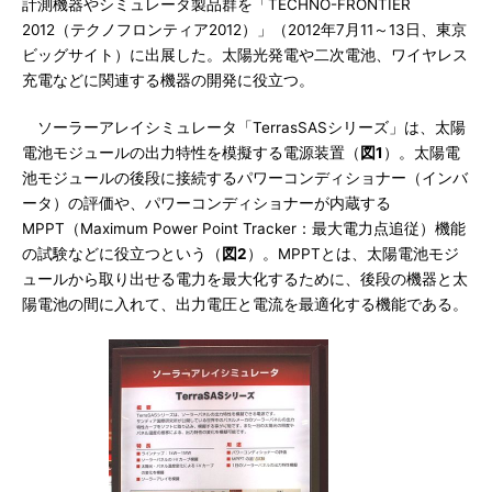
計測機器やシミュレータ製品群を「TECHNO-FRONTIER
2012（テクノフロンティア2012）」（2012年7月11～13日、東京
ビッグサイト）に出展した。太陽光発電や二次電池、ワイヤレス
充電などに関連する機器の開発に役立つ。
ソーラーアレイシミュレータ「TerrasSASシリーズ」は、太陽
電池モジュールの出力特性を模擬する電源装置（
図1
）。太陽電
池モジュールの後段に接続するパワーコンディショナー（インバ
ータ）の評価や、パワーコンディショナーが内蔵する
MPPT（Maximum Power Point Tracker：最大電力点追従）機能
の試験などに役立つという（
図2
）。MPPTとは、太陽電池モジ
ュールから取り出せる電力を最大化するために、後段の機器と太
陽電池の間に入れて、出力電圧と電流を最適化する機能である。