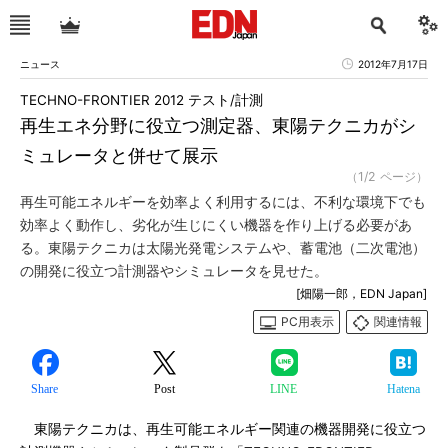
ニュース
2012年7月17日
TECHNO-FRONTIER 2012 テスト/計測
再生エネ分野に役立つ測定器、東陽テクニカがシ
ミュレータと併せて展示
（1/2 ページ）
再生可能エネルギーを効率よく利用するには、不利な環境下でも
効率よく動作し、劣化が生じにくい機器を作り上げる必要があ
る。東陽テクニカは太陽光発電システムや、蓄電池（二次電池）
の開発に役立つ計測器やシミュレータを見せた。
[畑陽一郎，EDN Japan]
PC用表示
関連情報
Share
Post
LINE
Hatena
東陽テクニカは、再生可能エネルギー関連の機器開発に役立つ