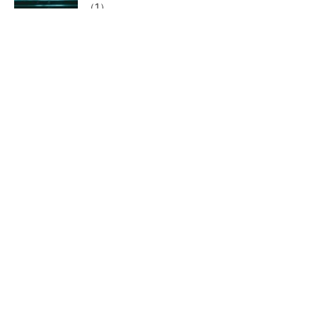
（1）
低周波ノイズ抑制に効果 「Silent Switcher
3」に42V入力品が登...
「半導体プロセスエンジニア」って何するの？
Bluetooth 6対応の超小型BLE
30年前に関わった半導体用温