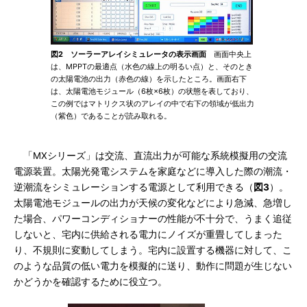
図2 ソーラーアレイシミュレータの表示画面
画面中央上
は、MPPTの最適点（水色の線上の明るい点）と、そのとき
の太陽電池の出力（赤色の線）を示したところ。画面右下
は、太陽電池モジュール（6枚×6枚）の状態を表しており、
この例ではマトリクス状のアレイの中で右下の領域が低出力
（紫色）であることが読み取れる。
「MXシリーズ」は交流、直流出力が可能な系統模擬用の交流
電源装置。太陽光発電システムを家庭などに導入した際の潮流・
逆潮流をシミュレーションする電源として利用できる（
図3
）。
太陽電池モジュールの出力が天候の変化などにより急減、急増し
た場合、パワーコンディショナーの性能が不十分で、うまく追従
しないと、宅内に供給される電力にノイズが重畳してしまった
り、不規則に変動してしまう。宅内に設置する機器に対して、こ
のような品質の低い電力を模擬的に送り、動作に問題が生じない
かどうかを確認するために役立つ。