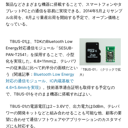
製品などさまざまな機器に搭載することで、スマートフォンやタ
ブレットPCとの通信を容易に実現できる。2014年5月よりサンプ
ル出荷を、6月より量産出荷を開始する予定で、オープン価格と
なっている。
TBUS-01は、TDKのBluetooth Low
Energy対応通信モジュール「SESUB-
PAN-T2541」を採用することで、小型
化を実現した。6.8×11mmは、テレパワ
ーの従来品に比べて約半分の面積だとい
「TBUS-01」（クリックで拡
う（関連記事：
Bluetooth Low Energy
大）
対応の通信モジュール、IC内蔵基板で
4.6×5.6mmを実現
）。技術基準適合証明も取得する予定なの
で、TBUS-01をそのまま機器に搭載すればよい。
TBUS-01の電源電圧は2～3.6Vで、出力電力は0dBm。テレパ
ワーの開発キットなどと組み合わせることも可能な他、顧客の要
望に合わせて通信ソフトウェアやアプリケーションのカスタマイ
ズにも対応する。