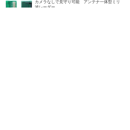
カメラなしで見守り可能 アンテナ一体型ミリ
波レーダー
Bluetooth 6対応の超小型BLEモジュール、マル
チプロトコルも対応
「半導体プロセスエンジニア」って何するの？