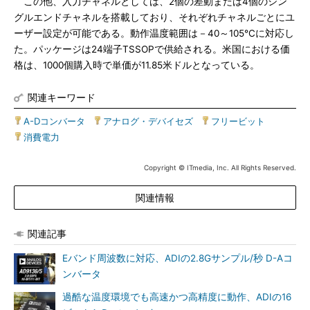
この他、入力チャネルとしては、2個の差動または4個のシン
グルエンドチャネルを搭載しており、それぞれチャネルごとにユ
ーザー設定が可能である。動作温度範囲は－40～105℃に対応し
た。パッケージは24端子TSSOPで供給される。米国における価
格は、1000個購入時で単価が11.85米ドルとなっている。
関連キーワード
A-Dコンバータ
|
アナログ・デバイセズ
|
フリービット
|
消費電力
Copyright © ITmedia, Inc. All Rights Reserved.
関連情報
関連記事
Eバンド周波数に対応、ADIの2.8Gサンプル/秒 D-Aコ
ンバータ
過酷な温度環境でも高速かつ高精度に動作、ADIの16