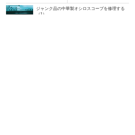
ジャンク品の中華製オシロスコープを修理する
（1）
低周波ノイズ抑制に効果 「Silent Switcher
3」に42V入力品が登...
「半導体プロセスエンジニア」って何するの？