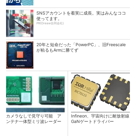
SNSアカウントを着実に成長。実はみんなココ
使ってます。
PR(Dreaw合同会社)
20年と短命だった「PowerPC」、旧Freescale
が粘るもArmに勝てず
カメラなしで見守り可能 ア
Infineon、宇宙向けに耐放射線
ンテナ一体型ミリ波レーダー
GaNゲートドライバー