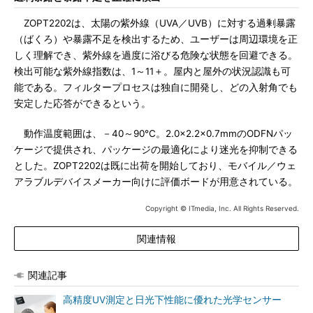
ZOPT2202は、太陽の紫外線（UVA／UVB）に対する過剰暴露
（ばくろ）や暴露不足を検出するため、ユーザーは周辺環境を正
しく理解でき、紫外線を過度に浴びる危険な状態を回避できる。
検出可能な紫外線指数は、1～11＋。屋内と屋外の状況認識も可
能である。フィルタープロセスは独自に開発し、どの入射角でも
安定した応答ができるという。
動作温度範囲は、－40～90℃。2.0×2.2×0.7mmのODFNパッ
ケージで提供され、パッケージの最適化により迷光を抑制できる
とした。ZOPT2202は既に出荷を開始しており、モバイル／ウェ
アラブルデバイスメーカー向けに評価ボードが用意されている。
Copyright © ITmedia, Inc. All Rights Reserved.
関連情報
関連記事
高精度UV測定と日光下性能に優れた光学センサー