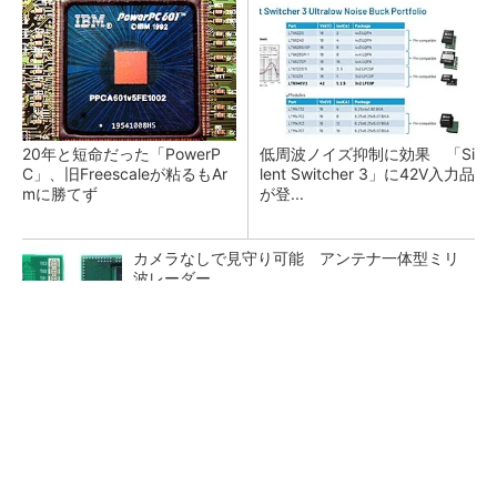
20年と短命だった「PowerP
低周波ノイズ抑制に効果 「Si
C」、旧Freescaleが粘るもAr
lent Switcher 3」に42V入力品
mに勝てず
が登...
カメラなしで見守り可能 アンテナ一体型ミリ
波レーダー
Bluetooth 6対応の超小型BLEモジュール、マル
チプロトコルも対応
「半導体プロセスエンジニア」って何するの？