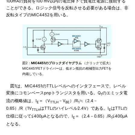
100mAの負荷を100 mV以内の電圧降下で負電圧電源に接続する
ことができる。ロジック信号を反転させる必要がある場合は、非
反転タイプのMIC4452を用いる。
図2：
MIC4451のブロックダイヤグラム
（クリックで拡大）
MIC4451FETドライバーは、低オン抵抗の相補型出力FETを
内蔵している。
図1は、MIC4451のTTLレベルへのインタフェースで、レベル
変換にコモンベースpnpトランジスタを用いる。Q
のエミッタ電
1
流の概略値は、I
＝（V
－V
）/R
≒（2.4－
E
TTLH
BE
1
0.65）/R（1V
はTTLのハイレベル2.4V）である。I
はTTLの
TTLH
E
仕様に従って≦400μAとなるので、I
＝（2.4－0.65）/R
≦400μA
E
1
となる。