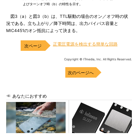
よびターンオフ時（b）の特性を示す。
図3（a）と図3（b）は、TTL駆動の場合のオン／オフ時の状
況である。立ち上がり／降下時間は、出力バイパス容量と
MIC4451のオン抵抗によって決まる。
正電圧電源を検出する簡単な回路
Copyright © ITmedia, Inc. All Rights Reserved.
次のページへ
あなたにおすすめ