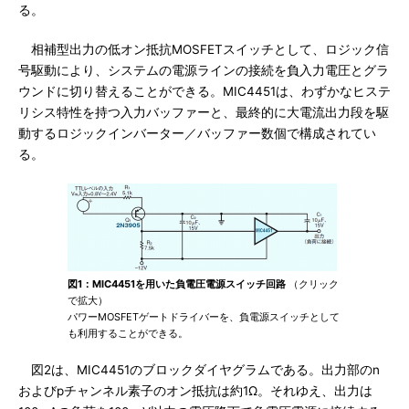
る。
相補型出力の低オン抵抗MOSFETスイッチとして、ロジック信
号駆動により、システムの電源ラインの接続を負入力電圧とグラ
ウンドに切り替えることができる。MIC4451は、わずかなヒステ
リシス特性を持つ入力バッファーと、最終的に大電流出力段を駆
動するロジックインバーター／バッファー数個で構成されてい
る。
図1：MIC4451を用いた負電圧電源スイッチ回路
（クリック
で拡大）
パワーMOSFETゲートドライバーを、負電源スイッチとして
も利用することができる。
図2は、MIC4451のブロックダイヤグラムである。出力部のn
およびpチャンネル素子のオン抵抗は約1Ω。それゆえ、出力は