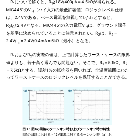
R
について解くと、R
≧1.8V/400μA＝4.5kΩが得られる。
1
1
MIC4451のV
（ハイ入力の最低許容値）ロジックレベル仕様
IH
は、2.4Vである。べース電流を無視してI
≒I
とすると、
C
E
R
I
≧2.4Vとなる。MIC4451の入力電圧V
は、グラウンド端子
2
C
IH
を基準に決められていることに注意されたい。R
は、R
＝
2
2
2.4V/I
＝2.4V/0.4mA＝6kΩ（最小）となる。
E
R
およびR
の実際の値は、上で計算したワーストケースの限界
1
2
値よりも、若干高く選んでも問題ない。そこで、R
＝5.1kΩ、R
1
2
＝7.5kΩとする。誤差1％の抵抗器を用いれば、全温度範囲にわた
ってワーストケースのロジックレベルを保証することができる。
図3：
図1の回路のターンオン時およびターンオフ時の特性
図1の回路における－12V電源に対するターンオン時（a）お