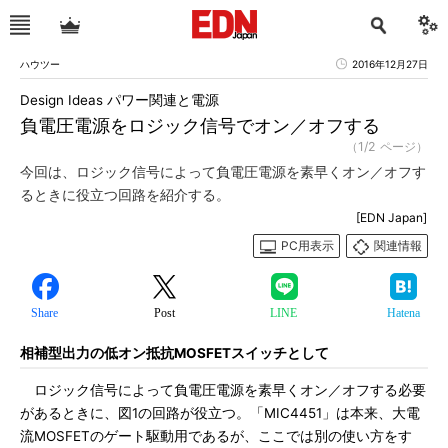
ハウツー
2016年12月27日
Design Ideas パワー関連と電源
負電圧電源をロジック信号でオン／オフする
（1/2 ページ）
今回は、ロジック信号によって負電圧電源を素早くオン／オフす
るときに役立つ回路を紹介する。
[EDN Japan]
PC用表示
関連情報
Share
Post
LINE
Hatena
相補型出力の低オン抵抗MOSFETスイッチとして
ロジック信号によって負電圧電源を素早くオン／オフする必要
があるときに、図1の回路が役立つ。「MIC4451」は本来、大電
流MOSFETのゲート駆動用であるが、ここでは別の使い方をす