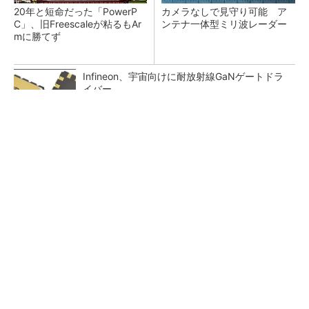
20年と短命だった「PowerP
カメラなしで見守り可能 ア
C」、旧Freescaleが粘るもAr
ンテナ一体型ミリ波レーダー
mに勝てず
Infineon、宇宙向けに耐放射線GaNゲートドラ
イバー
100℃でモップ洗浄、圧倒的な吸引力…今注目
のロボット掃除機
PR(Dreame)
ジャンク品の中華製オシロスコープを修理する
（1）