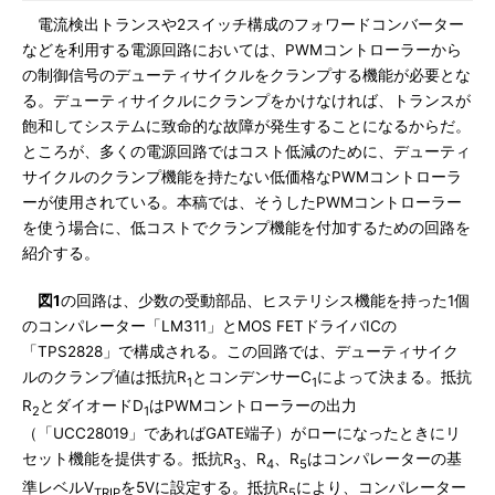
電流検出トランスや2スイッチ構成のフォワードコンバーター
などを利用する電源回路においては、PWMコントローラーから
の制御信号のデューティサイクルをクランプする機能が必要とな
る。デューティサイクルにクランプをかけなければ、トランスが
飽和してシステムに致命的な故障が発生することになるからだ。
ところが、多くの電源回路ではコスト低減のために、デューティ
サイクルのクランプ機能を持たない低価格なPWMコントローラ
ーが使用されている。本稿では、そうしたPWMコントローラー
を使う場合に、低コストでクランプ機能を付加するための回路を
紹介する。
図1
の回路は、少数の受動部品、ヒステリシス機能を持った1個
のコンパレーター「LM311」とMOS FETドライバICの
「TPS2828」で構成される。この回路では、デューティサイク
ルのクランプ値は抵抗R
とコンデンサーC
によって決まる。抵抗
1
1
R
とダイオードD
はPWMコントローラーの出力
2
1
（「UCC28019」であればGATE端子）がローになったときにリ
セット機能を提供する。抵抗R
、R
、R
はコンパレーターの基
3
4
5
準レベルV
を5Vに設定する。抵抗R
により、コンパレーター
TRIP
5