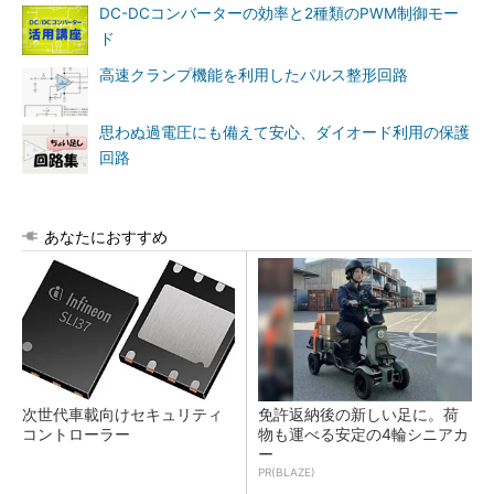
DC-DCコンバーターの効率と2種類のPWM制御モー
ド
高速クランプ機能を利用したパルス整形回路
思わぬ過電圧にも備えて安心、ダイオード利用の保護
回路
あなたにおすすめ
次世代車載向けセキュリティ
免許返納後の新しい足に。荷
コントローラー
物も運べる安定の4輪シニアカ
ー
PR(BLAZE)