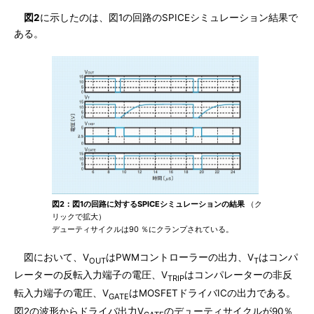
図2
に示したのは、図1の回路のSPICEシミュレーション結果で
ある。
図2：図1の回路に対するSPICEシミュレーションの結果
（ク
リックで拡大）
デューティサイクルは90 ％にクランプされている。
図において、V
はPWMコントローラーの出力、V
はコンパ
OUT
T
レーターの反転入力端子の電圧、V
はコンパレーターの非反
TRIP
転入力端子の電圧、V
はMOSFETドライバICの出力である。
GATE
図2の波形からドライバ出力V
のデューティサイクルが90％