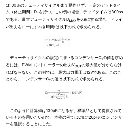
は100％のデューティサイクルまで動作せず、一定のデッドタイ
ム（休止期間）D
を持つ。この例の場合、デッドタイムは300ns
T
である。最大デューティサイクルD
を0.9にする場合、ドライ
MAX
バ出力をローにすべき時間tは以下の式で求められる。
デューティサイクルの設定に用いるコンデンサーC
の値を求め
1
るには、PWMコントローラーの出力V
の最大値が分からなけ
OUT
ればならない。この例では、最大出力電圧は12Vである。このこ
とから、コンデンサーC
の値は以下の式で求められる。
1
このように計算値は130pFになるが、標準品として提供されて
いるものを用いたいので、本稿の例ではC1に120pFのコンデンサ
ーを選択することにした。