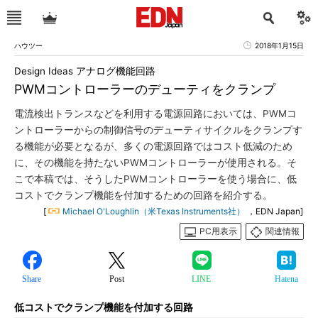
ハウツー
2018年1月15日
Design Ideas アナログ機能回路
PWMコントローラーのデューティをクランプ
電流検出トランスなどを利用する電源回路においては、PWMコ
ントローラーからの制御信号のデューティサイクルをクランプす
る機能が必要となるが、多くの電源回路ではコスト低減のため
に、その機能を持たないPWMコントローラーが使用される。そ
こで本稿では、そうしたPWMコントローラーを使う場合に、低
コストでクランプ機能を付加するための回路を紹介する。
[
Michael O'Loughlin（米Texas Instruments社）
，EDN Japan]
PC用表示
関連情報
Share
Post
LINE
Hatena
低コストでクランプ機能を付加する回路