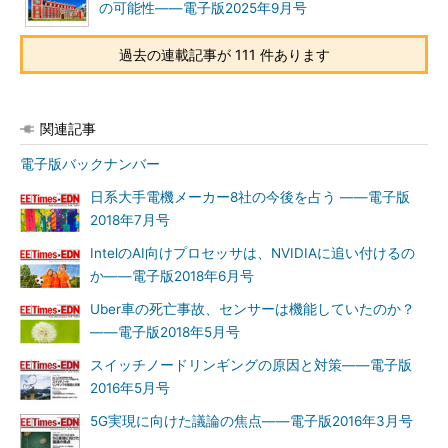
の可能性――電子版2025年9月号
過去の連載記事が 111 件あります
関連記事
電子版バックナンバー
日系大手電機メーカー8社の今後を占う ――電子版
2018年7月号
IntelのAI向けプロセッサは、NVIDIAに追い付けるの
か――電子版2018年6月号
Uber車の死亡事故、センサーは機能していたのか？
――電子版2018年5月号
スイッチノードリンギングの原因と対策――電子版
2016年5月号
5G実現に向けた議論の焦点――電子版2016年3月号