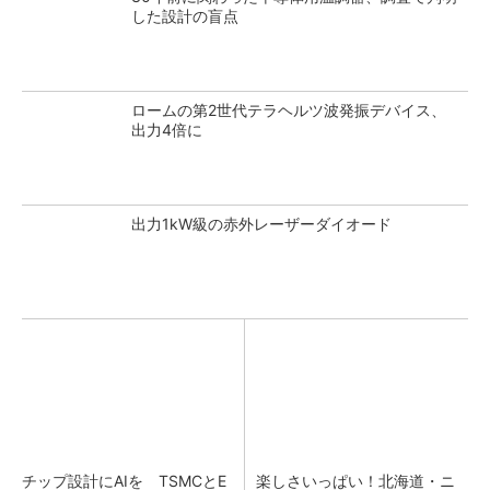
した設計の盲点
ロームの第2世代テラヘルツ波発振デバイス、
出力4倍に
出力1kW級の赤外レーザーダイオード
チップ設計にAIを TSMCとE
楽しさいっぱい！北海道・ニ