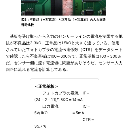
図3：不良品（＝写真左）と正常品（＝写真右）の入力回路
部分比較
基板を受け取ったら入力のセンサーラインの電流を制限する抵
抗が不良品は3.3kΩ、正常品は1.5kΩと大きく違っている。使用
されていたフォトカプラの電流伝達係数（CTR）をデータシート
で確認したら不良基板は100～600％で、正常基板は100～300％
だ。センサー側に流す電流値に問題がありそうだ。センサー入力
回路に流れる電流を計算してみる。
＜正常基板＞
フォトカプラの電流 IF＝
(24－2－1.1)/1.5KΩ＝14mA
出力電流 IC＝
5V/1KΩ ＝5mA
CTR＝
35.7％