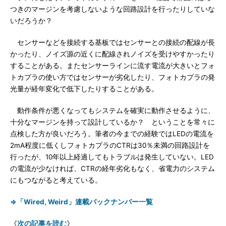
つきのマージンを考慮しないような回路設計を行ったりしていな
いだろうか？
センサーなどを接続する基板ではセンサーとの接続の配線が長
かったり、ノイズ源の近くに配線されノイズを受けやすかったり
することがある。またセンサーラインに流す電流が大きいとフォ
トカプラの使い方ではセンサーが劣化したり、フォトカプラの発
光量が経年変化で低下したりすることがある。
動作条件が悪くなってもシステムを確実に動作させるように、
十分なマージンを持って設計しているか？ ということを常々に
点検した方が良いだろう。筆者の今までの経験ではLEDの電流を
2mA程度に低くしフォトカプラのCTRは30％未満の回路設計を
行ったが、10年以上経過してもトラブルは発生していない。LED
の電流が少なければ、CTRの経年劣化もなく、省電力のシステム
にもつながると考えている。
⇒「Wired, Weird」連載バックナンバー一覧
《
次の記事を読む
》