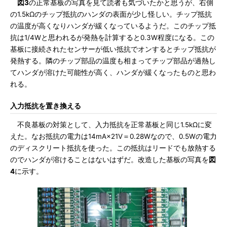
図3
の正常基板の写真を見て読者も気づいたかと思うが、右側
の1.5kΩのチップ抵抗のハンダの表面が少し怪しい。チップ抵抗
の温度が高くなりハンダが緩くなっているようだ。このチップ抵
抗は1/4Wと思われるが発熱を計算すると0.3W程度になる。この
基板に接続されたセンサーが低い抵抗でオンするとチップ抵抗が
発熱する。隣のチップ部品の温度も相まってチップ部品が過熱し
てハンダが溶けた可能性が高く、ハンダが緩くなったものと思わ
れる。
入力抵抗を置き換える
不良基板の対策として、入力抵抗を正常基板と同じ1.5kΩに変
えた。なお抵抗の電力は14mA×21V＝0.28Wなので、0.5Wの電力
のディスクリート抵抗を使った。この抵抗はリードでも放熱する
のでハンダが溶けることはないはずだ。改造した基板の写真を
図
4
に示す。