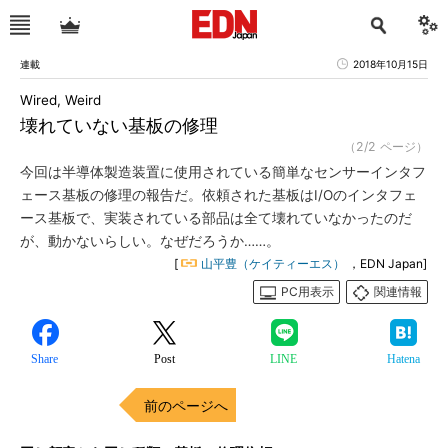
連載
2018年10月15日
Wired, Weird
壊れていない基板の修理
（2/2 ページ）
今回は半導体製造装置に使用されている簡単なセンサーインタフ
ェース基板の修理の報告だ。依頼された基板はI/Oのインタフェ
ース基板で、実装されている部品は全て壊れていなかったのだ
が、動かないらしい。なぜだろうか……。
[
山平豊（ケイティーエス）
，EDN Japan]
PC用表示
関連情報
Share
Post
LINE
Hatena
前のページへ