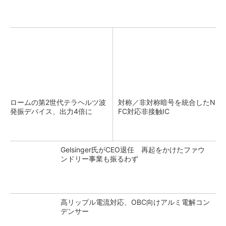
ロームの第2世代テラヘルツ波
対称／非対称暗号を統合したN
発振デバイス、出力4倍に
FC対応非接触IC
Gelsinger氏がCEO退任 再起をかけたファウ
ンドリー事業も振るわず
高リップル電流対応、OBC向けアルミ電解コン
デンサー