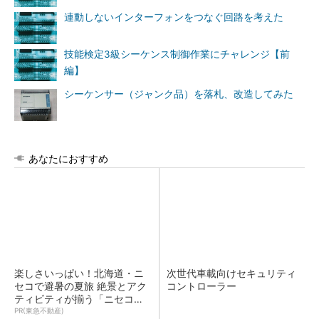
連動しないインターフォンをつなぐ回路を考えた
技能検定3級シーケンス制御作業にチャレンジ【前
編】
シーケンサー（ジャンク品）を落札、改造してみた
あなたにおすすめ
楽しさいっぱい！北海道・ニ
次世代車載向けセキュリティ
セコで避暑の夏旅 絶景とアク
コントローラー
ティビティが揃う「ニセコ
東...
PR(東急不動産)