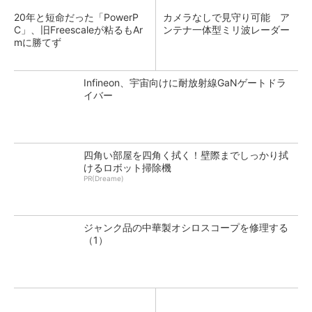
20年と短命だった「PowerP
カメラなしで見守り可能 ア
C」、旧Freescaleが粘るもAr
ンテナ一体型ミリ波レーダー
mに勝てず
Infineon、宇宙向けに耐放射線GaNゲートドラ
イバー
四角い部屋を四角く拭く！壁際までしっかり拭
けるロボット掃除機
PR(Dreame)
ジャンク品の中華製オシロスコープを修理する
（1）