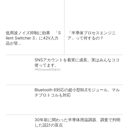
低周波ノイズ抑制に効果 「S
「半導体プロセスエンジニ
ilent Switcher 3」に42V入力
ア」って何するの？
品が登...
SNSアカウントを着実に成長。実はみんなココ
使ってます。
PR(Dreaw合同会社)
Bluetooth 6対応の超小型BLEモジュール、マル
チプロトコルも対応
30年前に関わった半導体用温調器、調査で判明
した設計の盲点