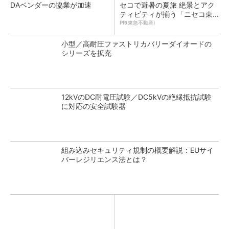
DAベンダーの協業が加速
セコで避暑の夏旅 絶景とアク
ティビティが揃う「ニセコ東...
PR(東急不動産)
小型／高耐圧ファストリカバリーダイオードの
シリーズを拡充
12kVのDC耐電圧試験／DC5kVの絶縁抵抗試験
に対応の安全試験器
組み込みセキュリティ規制の概要解説：EUサイ
バーレジリエンス法とは？