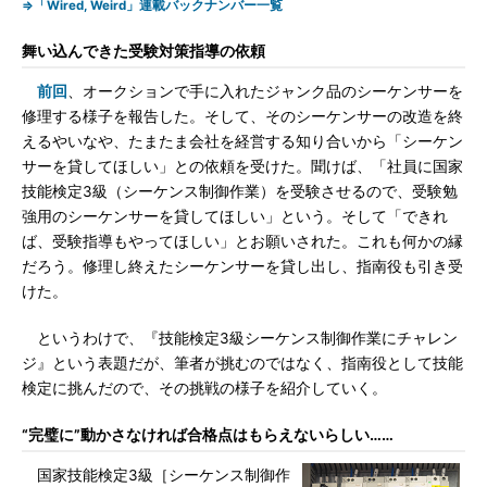
⇒「Wired, Weird」連載バックナンバー一覧
舞い込んできた受験対策指導の依頼
前回
、オークションで手に入れたジャンク品のシーケンサーを
修理する様子を報告した。そして、そのシーケンサーの改造を終
えるやいなや、たまたま会社を経営する知り合いから「シーケン
サーを貸してほしい」との依頼を受けた。聞けば、「社員に国家
技能検定3級（シーケンス制御作業）を受験させるので、受験勉
強用のシーケンサーを貸してほしい」という。そして「できれ
ば、受験指導もやってほしい」とお願いされた。これも何かの縁
だろう。修理し終えたシーケンサーを貸し出し、指南役も引き受
けた。
というわけで、『技能検定3級シーケンス制御作業にチャレン
ジ』という表題だが、筆者が挑むのではなく、指南役として技能
検定に挑んだので、その挑戦の様子を紹介していく。
“完璧に”動かさなければ合格点はもらえないらしい……
国家技能検定3級［シーケンス制御作