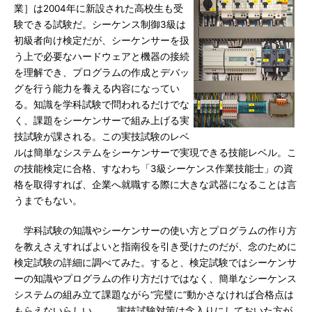
業］は2004年に新設された高校生も受
験できる試験だ。シーケンス制御3級は
初級者向け検定だが、シーケンサーを扱
う上で必要なハードウェアと機器の接続
を理解でき、プログラムの作成とデバッ
グを行う能力を養える内容になってい
る。知識を学科試験で問われるだけでな
く、課題をシーケンサーで組み上げる実
技試験が課される。この実技試験のレベ
ルは簡単なシステムをシーケンサーで実現できる技能レベル。こ
の技能検定に合格、すなわち「3級シーケンス作業技能士」の資
格を取得すれば、企業へ就職する際に大きな武器になることは言
うまでもない。
学科試験の知識やシーケンサーの使い方とプログラムの作り方
を教えさえすればよいと指南役を引き受けたのだが、念のために
検定試験の詳細に調べてみた。すると、検定試験ではシーケンサ
ーの知識やプログラムの作り方だけではなく、簡単なシーケンス
システムの組み立て課題ながら“完璧に”動かさなければ合格点は
もらえないらしい……。実技試験対策は念入りにしておいた方が