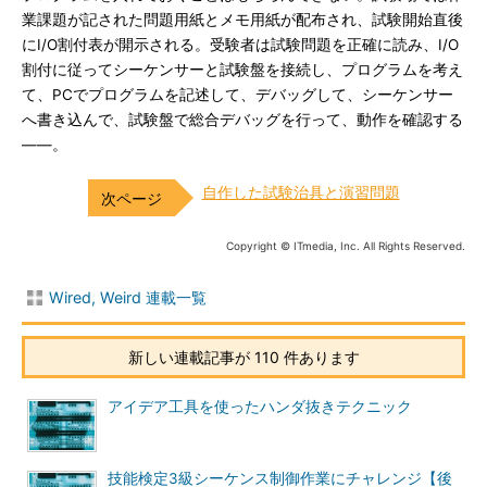
業課題が記された問題用紙とメモ用紙が配布され、試験開始直後
にI/O割付表が開示される。受験者は試験問題を正確に読み、I/O
割付に従ってシーケンサーと試験盤を接続し、プログラムを考え
て、PCでプログラムを記述して、デバッグして、シーケンサー
へ書き込んで、試験盤で総合デバッグを行って、動作を確認する
――。
自作した試験治具と演習問題
Copyright © ITmedia, Inc. All Rights Reserved.
Wired, Weird 連載一覧
新しい連載記事が 110 件あります
アイデア工具を使ったハンダ抜きテクニック
技能検定3級シーケンス制御作業にチャレンジ【後