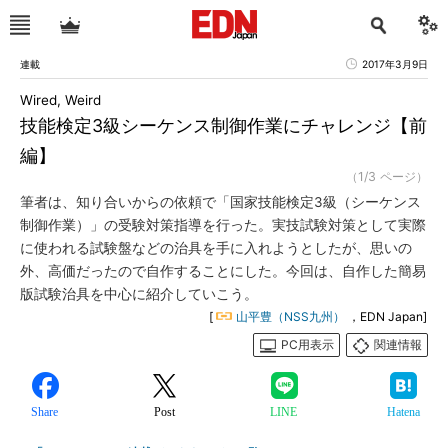
連載
2017年3月9日
Wired, Weird
技能検定3級シーケンス制御作業にチャレンジ【前
編】
（1/3 ページ）
筆者は、知り合いからの依頼で「国家技能検定3級（シーケンス
制御作業）」の受験対策指導を行った。実技試験対策として実際
に使われる試験盤などの治具を手に入れようとしたが、思いの
外、高価だったので自作することにした。今回は、自作した簡易
版試験治具を中心に紹介していこう。
[
山平豊（NSS九州）
，EDN Japan]
PC用表示
関連情報
Share
Post
LINE
Hatena