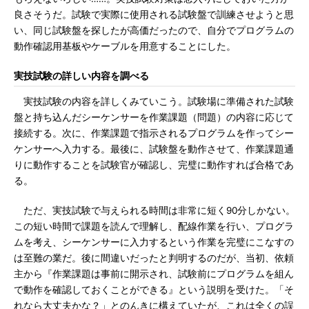
良さそうだ。試験で実際に使用される試験盤で訓練させようと思
い、同じ試験盤を探したが高価だったので、自分でプログラムの
動作確認用基板やケーブルを用意することにした。
実技試験の詳しい内容を調べる
実技試験の内容を詳しくみていこう。試験場に準備された試験
盤と持ち込んだシーケンサーを作業課題（問題）の内容に応じて
接続する。次に、作業課題で指示されるプログラムを作ってシー
ケンサーへ入力する。最後に、試験盤を動作させて、作業課題通
りに動作することを試験官が確認し、完璧に動作すれば合格であ
る。
ただ、実技試験で与えられる時間は非常に短く90分しかない。
この短い時間で課題を読んで理解し、配線作業を行い、プログラ
ムを考え、シーケンサーに入力するという作業を完璧にこなすの
は至難の業だ。後に間違いだったと判明するのだが、当初、依頼
主から『作業課題は事前に開示され、試験前にプログラムを組ん
で動作を確認しておくことができる』という説明を受けた。「そ
れなら大丈夫かな？」とのんきに構えていたが、これは全くの誤