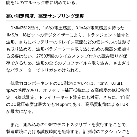
能を1Uのフルラック幅に納めている。
高い測定感度、高速サンプリング速度
DMM7512型は、1μVの電圧感度、0.1nAの電流感度を持った
1MS/s、18ビットのデジタイザーにより、トランジェント信号と
波形、さらにバッテリーのドレイン電流などの低レベルの波形で
も取り込める。波形パラメーターを取り込むための機器を追加す
る必要はない。2750万回のタイムスタンプ付きの読み取りが保
存できるため、波形の全てのプロファイルを取り込み、さまざま
なパラメーターでトリガをかけられる。
低電力コンポーネントのDC測定においては、10nV、0.1μΩ、
1pAの感度があり、オフセット補正抵抗による高感度の低抵抗測
定、4線式測定、ドライサーキット測定にも対応。さらに、1年間
のDC電圧確度は最大でも14ppmであり、高品質制御によるTUR
が最大になる。
また、組み込みのTSPでテストスクリプトを実行することで、
製造環境における試験時間を短縮する。計測時のアクションごと