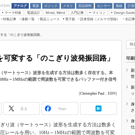
アナログ
電源
ロジック
メモリ
部品材料
センサー
無線
計測
ENTERS
テーマ特集
電源設計
入門記事
マイコン
Wired, Weird
Design Guide
アナログ機能回路
受動部品
特集記事
連載一覧
製品ニュース
電子版
読者登録（メルマガ登録）
全記事
計測機器
Microchip情報
モーター入門
マイコン講座
CEATEC
パワー関連と電源
機構部品
場から
EDN Japan×EE Times Japan統合電
EdgeTech＋
タイミングデバイス
オンデマンドセミナー
Q&Aで学ぶマイコン講座
子版
ディスプレイとドラ
変する「のこぎり波発振回路...
録
TECHNO-FRONTIER
マイコン入門!! 必携用語集
電子ブックレット
計測とテスト
“徹底”活
組込み/エッジコンピューティング展
信号源とパルス信号
波数を可変する「のこぎり波発振回路」
人とくるま展
印刷
/DCコン
Wired, Weird
AUTOMOTIVE WORLD
新
講座
（サートゥース）波形を生成する方法は数多く存在する。本
世
0Hz～1MHzの範囲で周波数を可変できるバッファー付き信号
新
ッ
[
Christopher Paul
，
EDN
]
身
見る
Share
座
さ
基礎知識
身
ぎり波（サートゥース）波形を生成する方法は数多く
仕
DCとノイ
レールを用い、10Hz～1MHzの範囲で周波数を可変