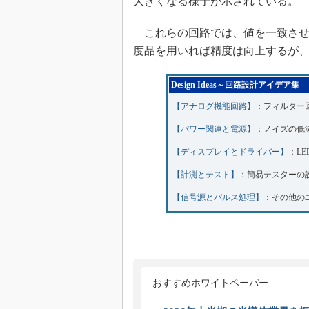
大きくなる様子が示されている。
これらの回路では、値を一致させた
度品を用いれば精度は向上するが
Design Ideas～回路設計アイデア集
【アナログ機能回路】
：フィルター
【パワー関連と電源】
：ノイズの低
【ディスプレイとドライバー】
：L
【計測とテスト】
：簡易テスターの
【信号源とパルス処理】
：その他の
おすすめホワイトペーパー