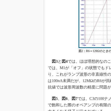
図2：R6＝120Ωのとき
図3
と
図4
では、ほぼ理想的なのこ
では、M1が「オフ」の状態でもド
り、これがランプ波形の非直線性の
は100nA未満だが、12MΩのR
抗値では波形周波数の精度に問題
図5
、
図6
、
図7
では、C3の100
で飽和した際のオペアンプの有限