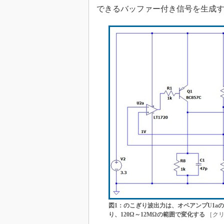
できるバッファー付き信号を生成
めざせ高効率！ モーター
座
Bluetooth mesh入門
「SPICEの仕組みとその
最新記事一覧
計測器メーカーから見た5
USB Type-Cの登場で評
う変わる？
IoT時代の無線規格を知る【
編】
IoT時代の無線規格を知る【
編】
図1：のこぎり波出力は、オペアンプU1a
り、120Ω～12MΩの範囲で変化する
［クリ