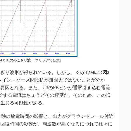
の1MHzののこぎり波
［クリックで拡大］
ぎり波形が得られている。しかし、R6が12MΩの
図2
レイン－ソース間抵抗が無限大ではないことが分か
要因となる。また、U3のFBピンが通常引き込む電流
6が供給する電流はちょうどその程度だ。そのため、この抵
が生じる可能性がある。
ナノ秒の放電時間の影響と、出力がグラウンドレール付近
の回復時間の影響が、周波数が高くなるにつれて徐々に