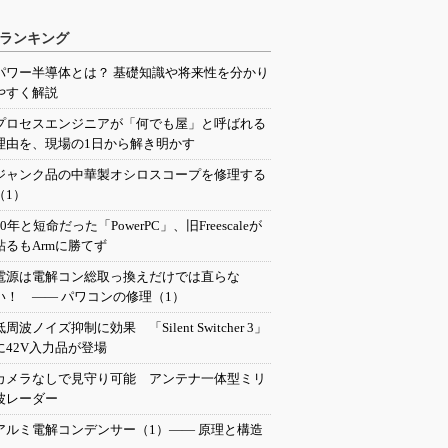
ランキング
パワー半導体とは？ 基礎知識や将来性を分かり
やすく解説
プロセスエンジニアが「何でも屋」と呼ばれる
理由を、現場の1日から解き明かす
ジャンク品の中華製オシロスコープを修理する
（1）
20年と短命だった「PowerPC」、旧Freescaleが
粘るもArmに勝てず
電源は電解コン総取っ換えだけでは直らな
い！ ―― パワコンの修理（1）
低周波ノイズ抑制に効果 「Silent Switcher 3」
に42V入力品が登場
カメラなしで見守り可能 アンテナ一体型ミリ
波レーダー
アルミ電解コンデンサー（1）―― 原理と構造