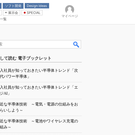
ソフト開発
Design Ideas
展示会
SPECIAL
マイページ
一覧
「電源技術」
イバ
して読む 電子ブックレット
入社員が知っておきたい半導体トレンド「次
代パワー半導体」
入社員が知っておきたい半導体トレンド「エ
ジAI」
近な半導体技術 ～電気・電源の仕組みをお
らいしよう～
近な半導体技術 ～電池やワイヤレス充電の
組み～