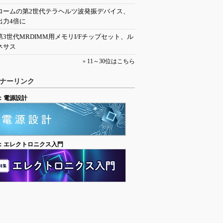
ロームの第2世代テラヘルツ波発振デバイス、
出力4倍に
第3世代MRDIMM用メモリI/Fチップセット、ル
ネサス
»
11～30位はこちら
ナーリンク
：電源設計
：エレクトロニクス入門