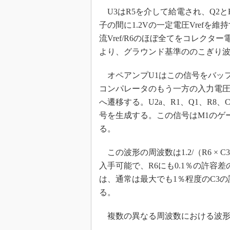
U3はR5を介して給電され、Q2と
子の間に1.2Vの一定電圧Vrefを
流Vref/R6のほぼ全てをコレク
より、グラウンド基準ののこぎり
オペアンプU1はこの信号をバッフ
コンパレータのもう一方の入力電圧
へ遷移する。U2a、R1、Q1、R8、
号を生成する。この信号はM1のゲー
る。
この波形の周波数は1.2/（R6 × C
入手可能で、R6にも0.1％の許容
は、通常は最大でも1％程度のC3
る。
複数の異なる周波数における波形