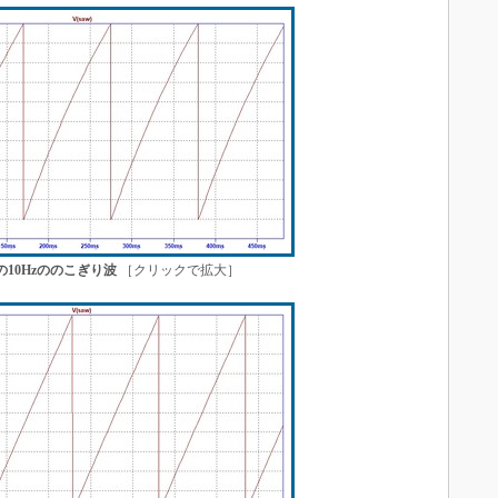
の10Hzののこぎり波
［クリックで拡大］