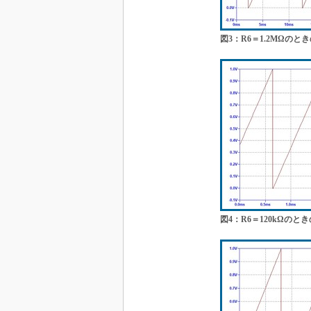
図3：R6＝1.2MΩのと
図4：R6＝120kΩのと