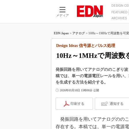
DESIGN C
FEATURED
モーター
LSI
メディア
ARCHIVES
電源設計
マイコン
プロセスエンジニアの現
カーボンニュートラルへの挑戦
FPGA
EDN Japan
>
アナログ
>
10Hz～1MHzで周波数を可
マイクロプロセッサ懐古
IoT×製造業
中堅技術者に贈る電子部品
Design Ideas 信号源とパルス処理
つながるクルマ
用講座
10Hz～1MHzで周
エレクトロニクス入門
たった2つの式で始めるDC
バーターの設計
5G（EE Times Japan）
DC-DCコンバーター活用
発振回路を用いてアナログののこぎり波
医療エレ（EE Times Japan）
稿では、単一の電源電圧レールを用い、1
Wired, Weird
製品解剖（EE Times Japan）
を生成する方法を紹介する。
マイコン講座
2026年03月10日 15時00分 公開
Q&Aで学ぶマイコン講座
印刷する
通知する
高速シリアル伝送技術講
記録計／データロガーの
発振回路を用いてアナログののこ
アナログ設計のきほん／A
存在する。本稿では、単一の電源電圧
ズ編