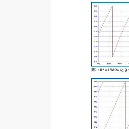
図2：R6＝12MΩのとき