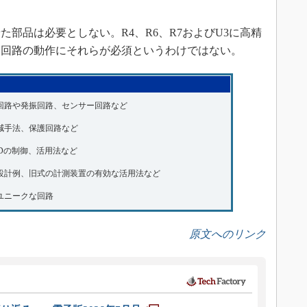
部品は必要としない。R4、R6、R7およびU3に高精
、回路の動作にそれらが必須というわけではない。
回路や発振回路、センサー回路など
減手法、保護回路など
EDの制御、活用法など
設計例、旧式の計測装置の有効な活用法など
ユニークな回路
原文へのリンク