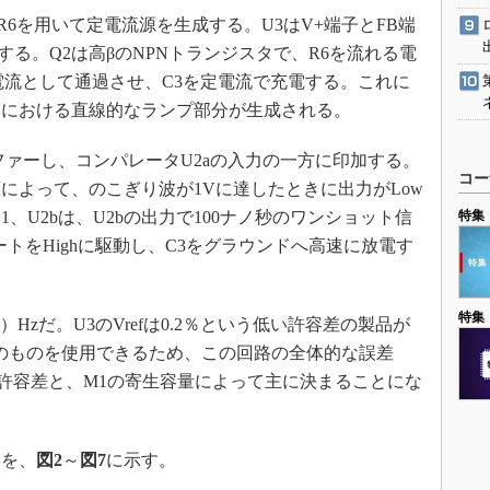
R6を用いて定電流源を生成する。U3はV+端子とFB端
維持する。Q2は高βのNPNトランジスタで、R6を流れる電
ター電流として通過させ、C3を定電流で充電する。これに
波における直線的なランプ部分が生成される。
ァーし、コンパレータU2aの入力の一方に印加する。
コー
によって、のこぎり波が1Vに達したときに出力がLow
C1、U2bは、U2bの出力で100ナノ秒のワンショット信
特集
トをHighに駆動し、C3をグラウンドへ高速に放電す
特集
3）Hzだ。U3のVrefは0.2％という低い許容差の製品が
差のものを使用できるため、この回路の全体的な誤差
の許容差と、M1の寄生容量によって主に決まることにな
を、
図2
～
図7
に示す。