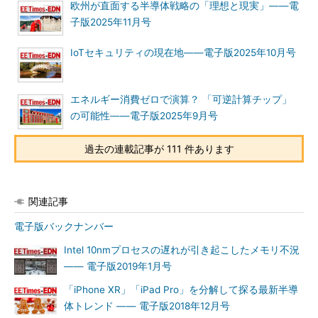
欧州が直面する半導体戦略の「理想と現実」――電
子版2025年11月号
IoTセキュリティの現在地――電子版2025年10月号
エネルギー消費ゼロで演算？ 「可逆計算チップ」
の可能性――電子版2025年9月号
過去の連載記事が 111 件あります
関連記事
電子版バックナンバー
Intel 10nmプロセスの遅れが引き起こしたメモリ不況
―― 電子版2019年1月号
「iPhone XR」「iPad Pro」を分解して探る最新半導
体トレンド ―― 電子版2018年12月号