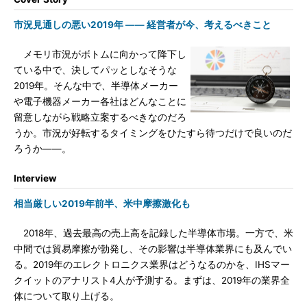
市況見通しの悪い2019年 ―― 経営者が今、考えるべきこと
メモリ市況がボトムに向かって降下し
ている中で、決してパッとしなそうな
2019年。そんな中で、半導体メーカー
や電子機器メーカー各社はどんなことに
留意しながら戦略立案するべきなのだろ
うか。市況が好転するタイミングをひたすら待つだけで良いのだ
ろうか――。
Interview
相当厳しい2019年前半、米中摩擦激化も
2018年、過去最高の売上高を記録した半導体市場。一方で、米
中間では貿易摩擦が勃発し、その影響は半導体業界にも及んでい
る。2019年のエレクトロニクス業界はどうなるのかを、IHSマー
クイットのアナリスト4人が予測する。まずは、2019年の業界全
体について取り上げる。