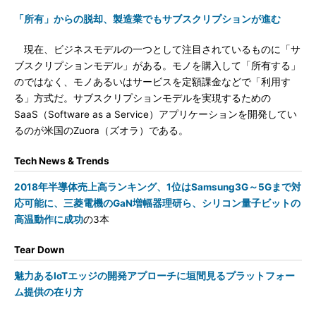
「所有」からの脱却、製造業でもサブスクリプションが進む
現在、ビジネスモデルの一つとして注目されているものに「サ
ブスクリプションモデル」がある。モノを購入して「所有する」
のではなく、モノあるいはサービスを定額課金などで「利用す
る」方式だ。サブスクリプションモデルを実現するための
SaaS（Software as a Service）アプリケーションを開発してい
るのが米国のZuora（ズオラ）である。
Tech News & Trends
2018年半導体売上高ランキング、1位はSamsung
3G～5Gまで対
応可能に、三菱電機のGaN増幅器
理研ら、シリコン量子ビットの
高温動作に成功
の3本
Tear Down
魅力あるIoTエッジの開発アプローチに垣間見るプラットフォー
ム提供の在り方