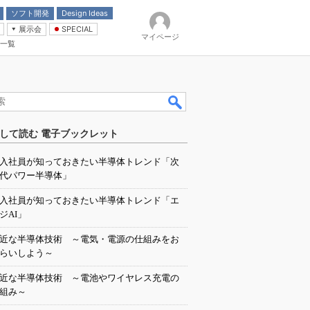
ソフト開発
Design Ideas
展示会
SPECIAL
マイページ
一覧
「電源技術」
イバ
して読む 電子ブックレット
入社員が知っておきたい半導体トレンド「次
代パワー半導体」
入社員が知っておきたい半導体トレンド「エ
ジAI」
近な半導体技術 ～電気・電源の仕組みをお
らいしよう～
近な半導体技術 ～電池やワイヤレス充電の
組み～