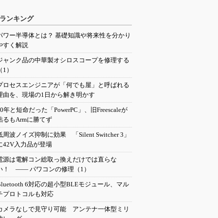
ランキング
パワー半導体とは？ 基礎知識や将来性を分かり
やすく解説
ジャンク品の中華製オシロスコープを修理する
（1）
プロセスエンジニアが「何でも屋」と呼ばれる
理由を、現場の1日から解き明かす
20年と短命だった「PowerPC」、旧Freescaleが
粘るもArmに勝てず
低周波ノイズ抑制に効果 「Silent Switcher 3」
に42V入力品が登場
電源は電解コン総取っ換えだけでは直らな
い！ ―― パワコンの修理（1）
Bluetooth 6対応の超小型BLEモジュール、マル
チプロトコルも対応
カメラなしで見守り可能 アンテナ一体型ミリ