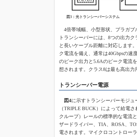
図3：光トランシーバーシステム
4倍帯域幅、小型形状、プラガブル
トランシーバーには、8つの出力ク
と長いケーブル距離に対応します。例
ク電流を備え、通常は40Gbpsの速
のピーク出力と5.6Aのピーク電流を
想されます。クラス8は最も高出力用
トランシーバー電源
図4
に示すトランシーバーモジュ
（TRIPLE BUCK）によって給電
クループ）レールの標準的な電流
ザードライバー、TIA、ROSA、
電されます。マイクロコントローラー