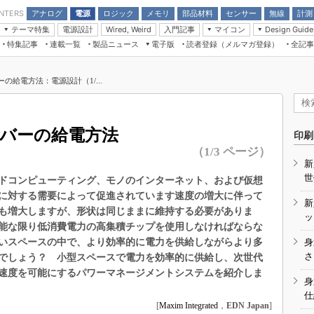
アナログ
電源
ロジック
メモリ
部品材料
センサー
無線
計測
ENTERS
テーマ特集
電源設計
入門記事
マイコン
Wired, Weird
Design Guide
アナログ機能回路
受動部品
特集記事
連載一覧
製品ニュース
電子版
読者登録（メルマガ登録）
全記事
計測機器
Microchip情報
モーター入門
マイコン講座
CEATEC
パワー関連と電源
機構部品
場から
EDN Japan×EE Times Japan統合電
EdgeTech＋
タイミングデバイス
オンデマンドセミナー
Q&Aで学ぶマイコン講座
子版
ディスプレイとドラ
ーの給電方法：電源設計（1/...
録
TECHNO-FRONTIER
マイコン入門!! 必携用語集
電子ブックレット
計測とテスト
“徹底”活
組込み/エッジコンピューティング展
信号源とパルス信号
シーバーの給電方法
人とくるま展
印刷
/DCコン
Wired, Weird
（1/3 ページ）
AUTOMOTIVE WORLD
新
講座
世
ドコンピューティング、モノのインターネット、および仮想
に対する需要によって促進されています速度の増大に伴って
新
も増大しますが、形状は同じままに維持する必要がありま
ッ
能な限り低消費電力の高集積チップを使用しなければならな
いスペースの中で、より効率的に電力を供給しながらより多
身
座
さ
でしょう？ 小型スペースで電力を効率的に供給し、次世代
速度を可能にするパワーマネージメントシステムを紹介しま
基礎知識
身
仕
DCとノイ
[
Maxim Integrated
，
EDN Japan
]