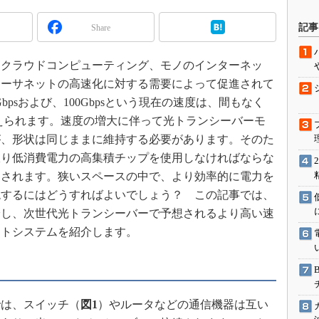
駆動入門講
記事
Share
クラウドコンピューティング、モノのインターネッ
活用設計」
イーサネットの高速化に対する需要によって促進されて
0Gbpsおよび、100Gbpsという現在の速度は、間もなく
G
て塗り替えられます。速度の増大に伴って光トランシーバーモ
価試験はど
が、形状は同じままに維持する必要があります。そのた
限り低消費電力の高集積チップを使用しなければならな
Thread
らされます。狭いスペースの中で、より効率的に電力を
Z-Wave
現するにはどうすればよいでしょう？ この記事では、
給し、次世代光トランシーバーで予想されるより高い速
ントシステムを紹介します。
は、スイッチ（
図1
）やルータなどの通信機器は互い