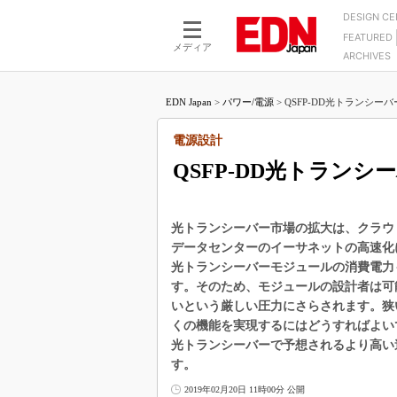
DESIGN C
FEATURED
モーター
LSI
メディア
ARCHIVES
電源設計
マイコン
プロセスエンジニアの現
カーボンニュートラルへの挑戦
FPGA
EDN Japan
>
パワー/電源
>
QSFP-DD光トランシーバ
マイクロプロセッサ懐古
IoT×製造業
中堅技術者に贈る電子部品
電源設計
つながるクルマ
用講座
QSFP-DD光トラン
エレクトロニクス入門
たった2つの式で始めるDC
バーターの設計
5G（EE Times Japan）
DC-DCコンバーター活用
医療エレ（EE Times Japan）
光トランシーバー市場の拡大は、クラウ
Wired, Weird
データセンターのイーサネットの高速化
製品解剖（EE Times Japan）
光トランシーバーモジュールの消費電力
マイコン講座
す。そのため、モジュールの設計者は可
Q&Aで学ぶマイコン講座
いという厳しい圧力にさらされます。狭
高速シリアル伝送技術講
くの機能を実現するにはどうすればよい
光トランシーバーで予想されるより高い
記録計／データロガーの
す。
アナログ設計のきほん／A
ズ編
2019年02月20日 11時00分 公開