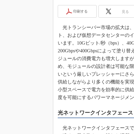
めざせ高効率！ モーター
印刷する
座
見る
Bluetooth mesh入門
光トランシーバー市場の拡大は、
「SPICEの仕組みとその
最新記事一覧
ト、および仮想データセンターの
います。10Gビット/秒（bps）、4
計測器メーカーから見た5
200Gbpsや400Gbpsによっ
USB Type-Cの登場で評
う変わる？
ジュールの消費電力も増大します
め、モジュールの設計者は可能な
IoT時代の無線規格を知る【
編】
いという厳しいプレッシャーにさ
IoT時代の無線規格を知る【
供給しながらより多くの機能を実
編】
小型スペースで電力を効率的に供
度を可能にするパワーマネージメ
光ネットワークインタフェース
光ネットワークインタフェースで