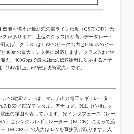
機能を備えた最新式の倍ライン密度（QSFP-DD）光
ラスがあります。上位のクラスほど高いデータレート
えば、クラス1は1.5Wのピーク出力と600mAのピー
度と300mの最大リンク長に対応します。クラス7は14W
備え、400Gbpsで最大2kmの伝送距離に対応すると予
（14W以上、6A安定状態電流）です。
ールの電源ツリーは、マルチ出力電圧レギュレーター
されるDSP／PHYデジタル、アナログ、PLL（位相ロッ
と電圧の範囲を表しています。光インタフェース（レー
TOSA）はシングルレギュレーター（BUCK）によって給
（MICRO）の入力は3.3Vを直接受け取ります。入