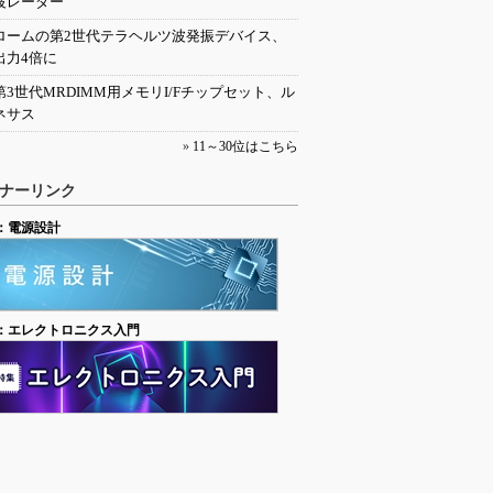
波レーダー
ロームの第2世代テラヘルツ波発振デバイス、
出力4倍に
第3世代MRDIMM用メモリI/Fチップセット、ル
ネサス
»
11～30位はこちら
ナーリンク
：電源設計
：エレクトロニクス入門