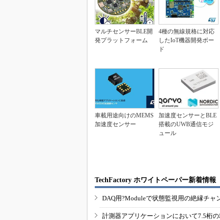
マルチセンサーBLE開
4種の無線規格に対応
発プラットフォーム
したIoT機器開発ボー
ド
車載用途向けのMEMS
加速度センサーとBLE
加速度センサー
搭載のUWB通信モジ
ュール
TechFactory ホワイトペーパー新着情報
DAQ用?Moduleで状態監視用の絶縁
計測器アプリケーションにおいて7.5桁