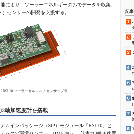
（BLE）通信機能により、ソーラーエネルギーのみでデータを収集、
駆動入門講
記事
ット）センサーの開発を支援する。
活用設計」
G
価試験はど
Thread
Z-Wave
RSL10 ソーラーセルマルチセンサープラ
力3軸加速度計を搭載
インパッケージ（SIP）モジュール「RSL10」と
ックの環境センサー「BME280」、低電力3軸加速度