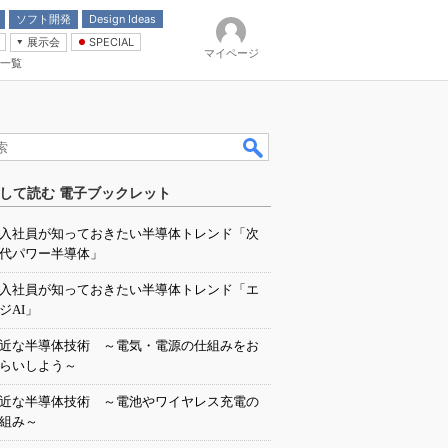
ソフト開発
Design Ideas
展示会
SPECIAL
マイページ
一覧
「電源技術」
イバ
して読む 電子ブックレット
入社員が知っておきたい半導体トレンド「次
代パワー半導体」
入社員が知っておきたい半導体トレンド「エ
ジAI」
近な半導体技術 ～電気・電源の仕組みをお
らいしよう～
近な半導体技術 ～電池やワイヤレス充電の
組み～