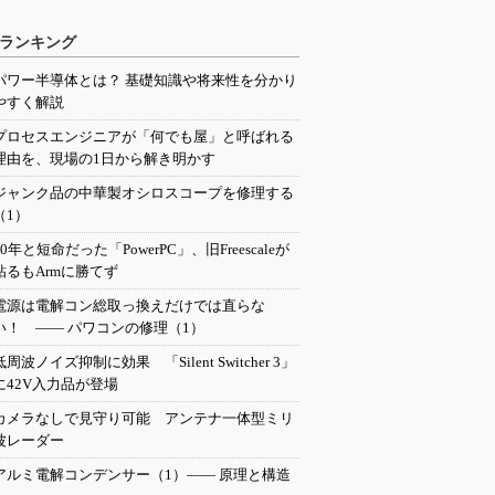
ランキング
パワー半導体とは？ 基礎知識や将来性を分かり
やすく解説
プロセスエンジニアが「何でも屋」と呼ばれる
理由を、現場の1日から解き明かす
ジャンク品の中華製オシロスコープを修理する
（1）
20年と短命だった「PowerPC」、旧Freescaleが
粘るもArmに勝てず
電源は電解コン総取っ換えだけでは直らな
い！ ―― パワコンの修理（1）
低周波ノイズ抑制に効果 「Silent Switcher 3」
に42V入力品が登場
カメラなしで見守り可能 アンテナ一体型ミリ
波レーダー
アルミ電解コンデンサー（1）―― 原理と構造