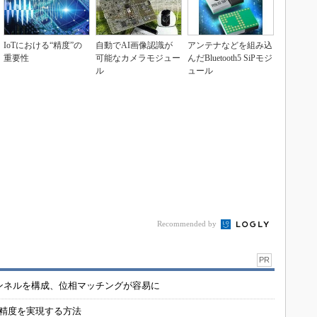
IoTにおける“精度”の
自動でAI画像認識が
アンテナなどを組み込
重要性
可能なカメラモジュー
んだBluetooth5 SiPモジ
ル
ュール
Recommended by
PR
チャンネルを構成、位相マッチングが容易に
の精度を実現する方法