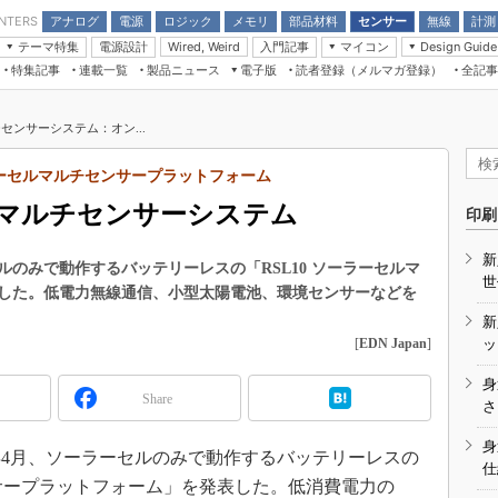
アナログ
電源
ロジック
メモリ
部品材料
センサー
無線
計測
ENTERS
テーマ特集
電源設計
入門記事
マイコン
Wired, Weird
Design Guide
アナログ機能回路
受動部品
特集記事
連載一覧
製品ニュース
電子版
読者登録（メルマガ登録）
全記事
計測機器
Microchip情報
モーター入門
マイコン講座
CEATEC
パワー関連と電源
機構部品
場から
EDN Japan×EE Times Japan統合電
EdgeTech＋
タイミングデバイス
オンデマンドセミナー
Q&Aで学ぶマイコン講座
子版
ディスプレイとドラ
センサーシステム：オン...
録
TECHNO-FRONTIER
マイコン入門!! 必携用語集
電子ブックレット
計測とテスト
“徹底”活
ーラーセルマルチセンサープラットフォーム
組込み/エッジコンピューティング展
信号源とパルス信号
Eマルチセンサーシステム
人とくるま展
印刷
/DCコン
Wired, Weird
AUTOMOTIVE WORLD
新
講座
のみで動作するバッテリーレスの「RSL10 ソーラーセルマ
世
した。低電力無線通信、小型太陽電池、環境センサーなどを
新
[
EDN Japan
]
ッ
身
Share
座
さ
基礎知識
身
年4月、ソーラーセルのみで動作するバッテリーレスの
仕
DCとノイ
ンサープラットフォーム」を発表した。低消費電力の