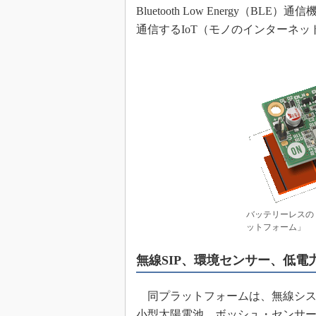
Bluetooth Low Energy
めざせ高効率！ モーター
座
通信するIoT（モノのインターネ
Bluetooth mesh入門
「SPICEの仕組みとその
最新記事一覧
計測器メーカーから見た5
USB Type-Cの登場で評
う変わる？
IoT時代の無線規格を知る【
編】
IoT時代の無線規格を知る【
編】
バッテリーレスの「
ットフォーム」
無線SIP、環境センサー、低電
同プラットフォームは、無線システム
小型太陽電池、ボッシュ・センサーテ