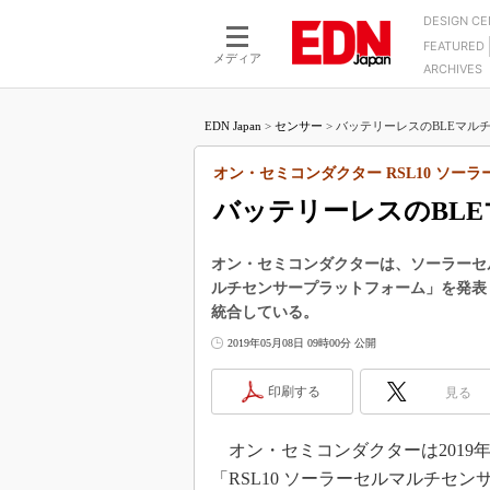
DESIGN C
FEATURED
モーター
LSI
メディア
ARCHIVES
電源設計
マイコン
プロセスエンジニアの現
カーボンニュートラルへの挑戦
FPGA
EDN Japan
>
センサー
>
バッテリーレスのBLEマルチ
マイクロプロセッサ懐古
IoT×製造業
中堅技術者に贈る電子部品
オン・セミコンダクター RSL10 ソ
つながるクルマ
用講座
バッテリーレスのBL
エレクトロニクス入門
たった2つの式で始めるDC
バーターの設計
5G（EE Times Japan）
DC-DCコンバーター活用
オン・セミコンダクターは、ソーラーセル
医療エレ（EE Times Japan）
ルチセンサープラットフォーム」を発表
Wired, Weird
製品解剖（EE Times Japan）
統合している。
マイコン講座
2019年05月08日 09時00分 公開
Q&Aで学ぶマイコン講座
印刷する
見る
高速シリアル伝送技術講
記録計／データロガーの
オン・セミコンダクターは2019
アナログ設計のきほん／A
「RSL10 ソーラーセルマルチセ
ズ編