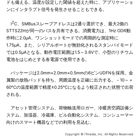
ドも備える。温度が設定した閾値を超えた時に、アプリケーショ
ンにインタラプト信号を発生させることもできる。
2
I
C、SMBusスレーブアドレスは2通り選択でき、最大2個の
STTS22Hが同一のバスを共有できる。消費電力は、1Hz ODR動
作時に2.0μA、ワンショットモードでの周期的な測定時に
1.75μA。また、シリアルポートが無効化されるスタンバイモード
では0.5μAとなる。動作電圧範囲は1.5～3.6Vで、小型のリチウム
電池をはじめとする各電源で使用できる。
パッケージは2.0mm×2.0mm×0.5mmの6ピンUDFNを採用。金
属製の放熱パッドを持ち、周囲温度を正確に出力する。－10～＋
60℃の温度範囲で精度±0.25℃になるよう較正された状態で出荷
される。
アセット管理システム、荷物輸送用ロガー、冷暖房空調設備シ
ステム、加湿器、冷蔵庫、ビル自動化システム、コンシューマー
向けのスマート機器などでの利用を見込む。
Copyright © ITmedia, Inc. All Rights Reserved.