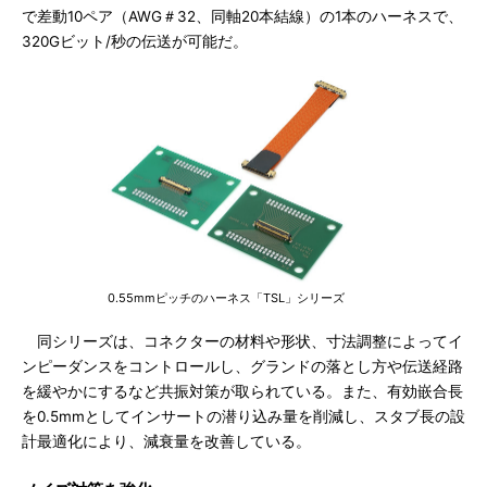
で差動10ペア（AWG＃32、同軸20本結線）の1本のハーネスで、
320Gビット/秒の伝送が可能だ。
0.55mmピッチのハーネス「TSL」シリーズ
同シリーズは、コネクターの材料や形状、寸法調整によってイ
ンピーダンスをコントロールし、グランドの落とし方や伝送経路
を緩やかにするなど共振対策が取られている。また、有効嵌合長
を0.5mmとしてインサートの潜り込み量を削減し、スタブ長の設
計最適化により、減衰量を改善している。