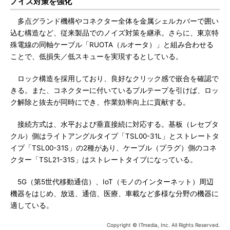
ノイズ対策を強化
多点グランド機構やコネクター全体を金属シェルカバーで囲い
込む構造など、従来製品でのノイズ対策を継承。さらに、東京特
殊電線の同軸ケーブル「RUOTA（ルオータ）」と組み合わせる
ことで、低損失／低スキューを実現するとしている。
ロック構造を採用しており、良好なクリック感で嵌合を確認で
きる。また、コネクターに付いているプルテープを引けば、ロッ
ク解除と抜去が同時にでき、作業効率向上に貢献する。
接続方式は、水平および垂直接続に対応する。基板（レセプタ
クル）側はライトアングルタイプ「TSL00-31L」とストレートタ
イプ「TSL00-31S」の2種があり、ケーブル（プラグ）側のコネ
クター「TSL21-31S」はストレートタイプになっている。
5G（第5世代移動通信）、IoT（モノのインターネット）周辺
機器をはじめ、放送、通信、医療、車載など多様な分野の機器に
適している。
Copyright © ITmedia, Inc. All Rights Reserved.