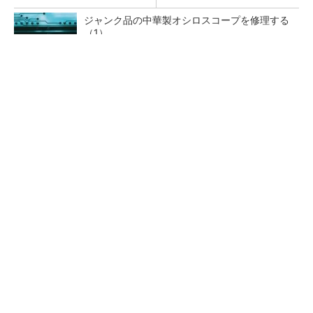
ジャンク品の中華製オシロスコープを修理する
（1）
低周波ノイズ抑制に効果 「Silent Switcher
3」に42V入力品が登...
「半導体プロセスエンジニア」って何するの？