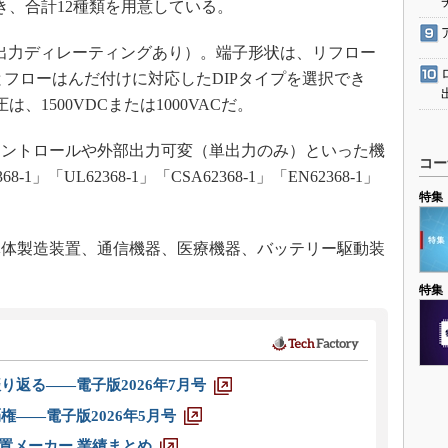
き、合計12種類を用意している。
（出力ディレーティングあり）。端子形状は、リフロー
とフローはんだ付けに対応したDIPタイプを選択でき
1500VDCまたは1000VACだ。
ントロールや外部出力可変（単出力のみ）といった機
コー
」「UL62368-1」「CSA62368-1」「EN62368-1」
特集
体製造装置、通信機器、医療機器、バッテリー駆動装
特集
り返る――電子版2026年7月号
権――電子版2026年5月号
装置メーカー 業績まとめ