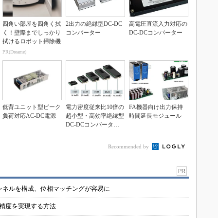
四角い部屋を四角く拭
2出力の絶縁型DC-DC
高電圧直流入力対応の
く！壁際までしっかり
コンバーター
DC-DCコンバーター
拭けるロボット掃除機
PR(Dreame)
低背ユニット型ピーク
電力密度従来比10倍の
FA機器向け出力保持
負荷対応AC-DC電源
超小型・高効率絶縁型
時間延長モジュール
DC-DCコンバータ電
源
Recommended by
PR
チャンネルを構成、位相マッチングが容易に
の精度を実現する方法