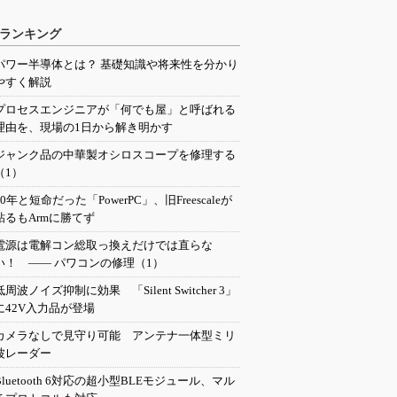
ランキング
パワー半導体とは？ 基礎知識や将来性を分かり
やすく解説
プロセスエンジニアが「何でも屋」と呼ばれる
理由を、現場の1日から解き明かす
ジャンク品の中華製オシロスコープを修理する
（1）
20年と短命だった「PowerPC」、旧Freescaleが
粘るもArmに勝てず
電源は電解コン総取っ換えだけでは直らな
い！ ―― パワコンの修理（1）
低周波ノイズ抑制に効果 「Silent Switcher 3」
に42V入力品が登場
カメラなしで見守り可能 アンテナ一体型ミリ
波レーダー
Bluetooth 6対応の超小型BLEモジュール、マル