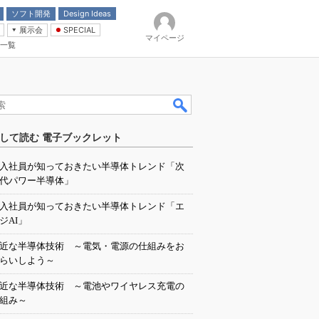
ソフト開発
Design Ideas
展示会
SPECIAL
マイページ
一覧
「電源技術」
イバ
して読む 電子ブックレット
入社員が知っておきたい半導体トレンド「次
代パワー半導体」
入社員が知っておきたい半導体トレンド「エ
ジAI」
近な半導体技術 ～電気・電源の仕組みをお
らいしよう～
近な半導体技術 ～電池やワイヤレス充電の
組み～