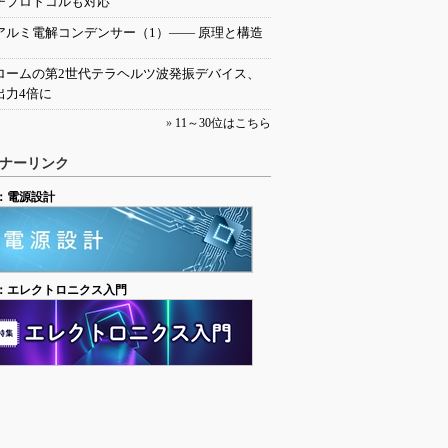
チプロトコルも対応
アルミ電解コンデンサー（1）―― 原理と構造
ロームの第2世代テラヘルツ波発振デバイス、
出力4倍に
»
11～30位はこちら
ナーリンク
：電源設計
：エレクトロニクス入門