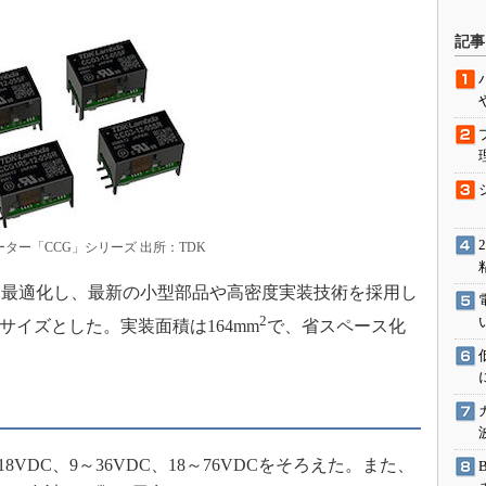
駆動入門講
記事
活用設計」
G
価試験はど
Thread
ーター「CCG」シリーズ 出所：TDK
最適化し、最新の小型部品や高密度実装技術を採用し
Z-Wave
2
4mmサイズとした。実装面積は164mm
で、省スペース化
VDC、9～36VDC、18～76VDCをそろえた。また、