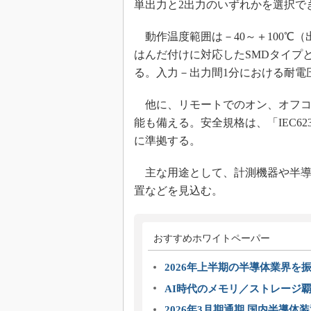
単出力と2出力のいずれかを選択で
動作温度範囲は－40～＋100℃
はんだ付けに対応したSMDタイプ
る。入力－出力間1分における耐電圧は、
他に、リモートでのオン、オフコ
能も備える。安全規格は、「IEC62368-1
に準拠する。
主な用途として、計測機器や半導
置などを見込む。
おすすめホワイトペーパー
2026年上半期の半導体業界を振
AI時代のメモリ／ストレージ覇
2026年3月期通期 国内半導体