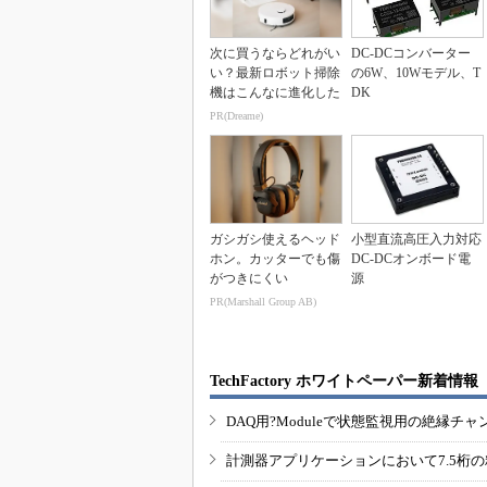
次に買うならどれがい
DC-DCコンバーター
い？最新ロボット掃除
の6W、10Wモデル、T
機はこんなに進化した
DK
PR(Dreame)
ガシガシ使えるヘッド
小型直流高圧入力対応
ホン。カッターでも傷
DC-DCオンボード電
がつきにくい
源
PR(Marshall Group AB)
TechFactory ホワイトペーパー新着情報
DAQ用?Moduleで状態監視用の絶縁
計測器アプリケーションにおいて7.5桁