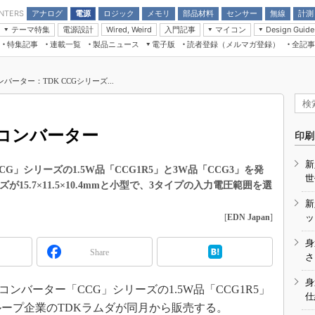
アナログ
電源
ロジック
メモリ
部品材料
センサー
無線
計測
ENTERS
テーマ特集
電源設計
入門記事
マイコン
Wired, Weird
Design Guide
アナログ機能回路
受動部品
特集記事
連載一覧
製品ニュース
電子版
読者登録（メルマガ登録）
全記事
計測機器
Microchip情報
モーター入門
マイコン講座
CEATEC
パワー関連と電源
機構部品
場から
EDN Japan×EE Times Japan統合電
EdgeTech＋
タイミングデバイス
オンデマンドセミナー
Q&Aで学ぶマイコン講座
子版
ディスプレイとドラ
バーター：TDK CCGシリーズ...
録
TECHNO-FRONTIER
マイコン入門!! 必携用語集
電子ブックレット
計測とテスト
“徹底”活
組込み/エッジコンピューティング展
信号源とパルス信号
Cコンバーター
人とくるま展
印刷
/DCコン
Wired, Weird
AUTOMOTIVE WORLD
新
講座
CG」シリーズの1.5W品「CCG1R5」と3W品「CCG3」を発
世
15.7×11.5×10.4mmと小型で、3タイプの入力電圧範囲を選
新
[
EDN Japan
]
ッ
身
Share
座
さ
基礎知識
身
Cコンバーター「CCG」シリーズの1.5W品「CCG1R5」
仕
DCとノイ
ループ企業のTDKラムダが同月から販売する。