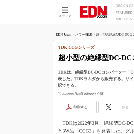
DESIGN C
FEATURED
モーター
LSI
メディア
ARCHIVES
電源設計
マイコン
プロセスエンジニアの現
カーボンニュートラルへの挑戦
FPGA
EDN Japan
>
パワー/電源
>
超小型の絶縁型DC-DCコン
マイクロプロセッサ懐古
IoT×製造業
中堅技術者に贈る電子部品
TDK CCGシリーズ
つながるクルマ
用講座
超小型の絶縁型DC-D
エレクトロニクス入門
たった2つの式で始めるDC
バーターの設計
5G（EE Times Japan）
DC-DCコンバーター活用
TDKは、絶縁型DC-DCコンバーター「C
医療エレ（EE Times Japan）
表した。TDKラムダから販売する。サイズが
Wired, Weird
製品解剖（EE Times Japan）
択できる。
マイコン講座
2022年03月23日 09時00分 公開
Q&Aで学ぶマイコン講座
印刷する
見る
高速シリアル伝送技術講
記録計／データロガーの
TDKは2022年3月、絶縁型DC-D
アナログ設計のきほん／A
と3W品「CCG3」を発表した。グ
ズ編