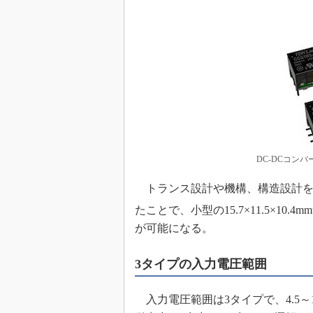
めざせ高効率！ モーター
座
Bluetooth mesh入門
「SPICEの仕組みとその
最新記事一覧
計測器メーカーから見た5
USB Type-Cの登場で評
う変わる？
IoT時代の無線規格を知る【
DC-DCコンバ
編】
トランス設計や機構、構造設計を
IoT時代の無線規格を知る【
編】
たことで、小型の15.7×11.5×10.
が可能になる。
3タイプの入力電圧範囲
入力電圧範囲は3タイプで、4.5～18