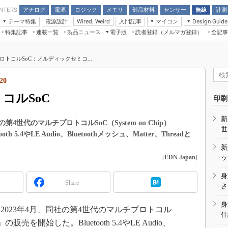
アナログ
電源
ロジック
メモリ
部品材料
センサー
無線
計測
ENTERS
テーマ特集
電源設計
入門記事
マイコン
Wired, Weird
Design Guide
アナログ機能回路
受動部品
特集記事
連載一覧
製品ニュース
電子版
読者登録（メルマガ登録）
全記事
計測機器
Microchip情報
モーター入門
マイコン講座
CEATEC
パワー関連と電源
機構部品
場から
EDN Japan×EE Times Japan統合電
EdgeTech＋
タイミングデバイス
オンデマンドセミナー
Q&Aで学ぶマイコン講座
子版
ディスプレイとドラ
ロトコルSoC：ノルディックセミコ...
録
TECHNO-FRONTIER
マイコン入門!! 必携用語集
電子ブックレット
計測とテスト
“徹底”活
20
組込み/エッジコンピューティング展
信号源とパルス信号
コルSoC
人とくるま展
印刷
/DCコン
Wired, Weird
AUTOMOTIVE WORLD
新
講座
代のマルチプロトコルSoC（System on Chip）
世
 5.4やLE Audio、Bluetoothメッシュ、Matter、Threadと
新
[
EDN Japan
]
ッ
身
Share
座
さ
基礎知識
身
023年4月、同社の第4世代のマルチプロトコル
仕
DCとノイ
20」の販売を開始した。Bluetooth 5.4やLE Audio、