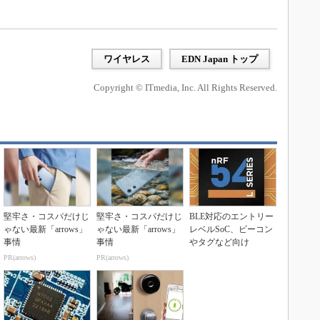
ワイヤレス
EDN Japan トップ
Copyright © ITmedia, Inc. All Rights Reserved.
堅牢さ・コスパだけじ
堅牢さ・コスパだけじ
BLE対応のエントリー
ゃない最新「arrows」
ゃない最新「arrows」
レベルSoC、ビーコン
事情
事情
やタグなど向け
PR(arrows)
PR(arrows)