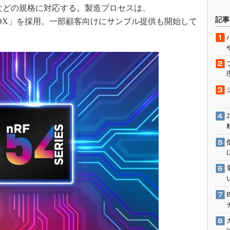
Threadなどの規格に対応する。製造プロセスは、
駆動入門講
記事
I技術「22FDX」を採用。一部顧客向けにサンプル提供も開始して
活用設計」
G
価試験はど
Thread
Z-Wave