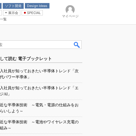
ソフト開発
Design Ideas
展示会
SPECIAL
マイページ
一覧
「電源技術」
イバ
して読む 電子ブックレット
入社員が知っておきたい半導体トレンド「次
代パワー半導体」
入社員が知っておきたい半導体トレンド「エ
ジAI」
近な半導体技術 ～電気・電源の仕組みをお
らいしよう～
近な半導体技術 ～電池やワイヤレス充電の
組み～