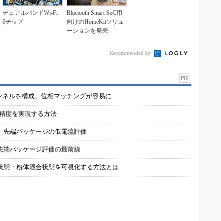
デュアルバンドWi-Fi
Bluetooth Smart SoC用
6チップ
向けのHomeKitソリュ
ーションを発売
Recommended by
PR
チャンネルを構成、位相マッチングが容易に
の精度を実現する方法
 先端パッケージの低電流評価
先端パッケージ評価の最前線
状態・粉体混合状態を可視化する方法とは