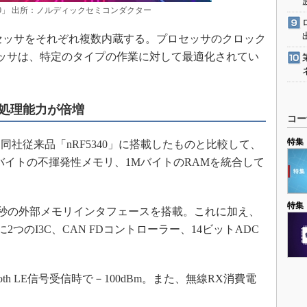
H20」 出所：ノルディックセミコンダクター
-Vコプロセッサをそれぞれ複数内蔵する。プロセッサのクロック
ロセッサは、特定のタイプの作業に対して最適化されてい
処理能力が倍増
コー
特集
社従来品「nRF5340」に搭載したものと比較して、
バイトの不揮発性メモリ、1MバイトのRAMを統合して
特集
/秒の外部メモリインタフェースを搭載。これに加え、
に2つのI3C、CAN FDコントローラー、14ビットADC
oth LE信号受信時で－100dBm。また、無線RX消費電