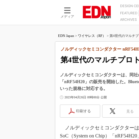
DESIGN C
FEATURED
モーター
LSI
メディア
ARCHIVES
電源設計
マイコン
プロセスエンジニアの現
カーボンニュートラルへの挑戦
FPGA
EDN Japan
>
ワイヤレス（RF）
>
第4世代のマルチプ
マイクロプロセッサ懐古
IoT×製造業
中堅技術者に贈る電子部品
ノルディックセミコンダクター nRF54H
つながるクルマ
用講座
第4世代のマルチプロト
エレクトロニクス入門
たった2つの式で始めるDC
バーターの設計
5G（EE Times Japan）
DC-DCコンバーター活用
ノルディックセミコンダクターは、同社の第4世
医療エレ（EE Times Japan）
「nRF54H20」の販売を開始した。Bluetooth
Wired, Weird
製品解剖（EE Times Japan）
いった規格に対応する。
マイコン講座
2023年04月26日 09時00分 公開
Q&Aで学ぶマイコン講座
印刷する
見る
高速シリアル伝送技術講
記録計／データロガーの
ノルディックセミコンダクターは2
アナログ設計のきほん／A
SoC（System on Chip）「nRF54H
ズ編