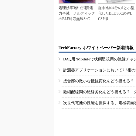
処理効率3倍で消費電
従来比約4分の1と小型
力半減 ノルディック
化したBLE SoCのWL-
のBLE対応無線SoC
CSP版
TechFactory ホワイトペーパー新着情報
DAQ用?Moduleで状態監視用の絶縁
計測器アプリケーションにおいて7.5桁
接合部の微小な抵抗変化をどう捉える？
微細配線間の絶縁劣化をどう捉える？ 
次世代電池の性能を担保する、電極表面