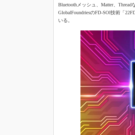
Bluetoothメッシュ、Matter、
めざせ高効率！ モーター
座
GlobalFoundriesのFD-SO
いる。
Bluetooth mesh入門
「SPICEの仕組みとその
最新記事一覧
計測器メーカーから見た5
USB Type-Cの登場で評
う変わる？
IoT時代の無線規格を知る【
編】
IoT時代の無線規格を知る【
編】