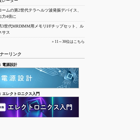
波レーダー
ロームの第2世代テラヘルツ波発振デバイス、
出力4倍に
第3世代MRDIMM用メモリI/Fチップセット、ル
ネサス
»
11～30位はこちら
ナーリンク
：電源設計
：エレクトロニクス入門