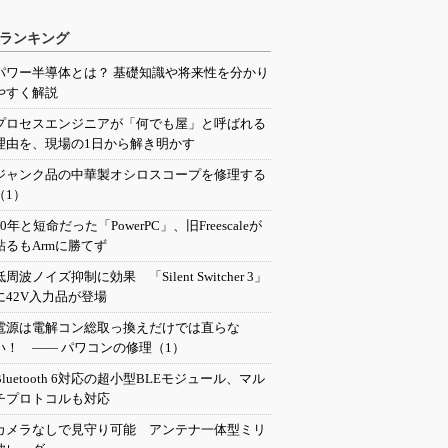
ランキング
パワー半導体とは？ 基礎知識や将来性を分かり
やすく解説
プロセスエンジニアが「何でも屋」と呼ばれる
理由を、現場の1日から解き明かす
ジャンク品の中華製オシロスコープを修理する
（1）
20年と短命だった「PowerPC」、旧Freescaleが
粘るもArmに勝てず
低周波ノイズ抑制に効果 「Silent Switcher 3」
に42V入力品が登場
電源は電解コン総取っ換えだけでは直らな
い！ ―― パワコンの修理（1）
Bluetooth 6対応の超小型BLEモジュール、マル
チプロトコルも対応
カメラなしで見守り可能 アンテナ一体型ミリ