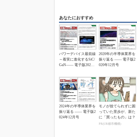
あなたにおすすめ
パワーデバイス最前線
2020年の半導体業界を
～着実に進化するSiC/
振り返る ―― 電子版2
GaN―― 電子版2023
020年12月号
年4月号
2024年の半導体業界を
モノが捨てられずに困
振り返る ―― 電子版2
っていた里歩が、新た
024年12月号
に「買ったもの」は？
PR(UR都市機構)