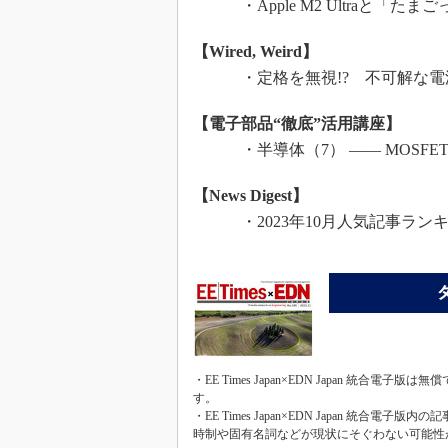
・Apple M2 Ultraと「た
【Wired, Weird】
・定格を無視!? 不可解な電源
【電子部品“徹底”活用講座】
・半導体（7） ―― MOSFE
【News Digest】
・2023年10月人気記事ラン
・EE Times Japan×EDN Japan 統合電
す。
・EE Times Japan×EDN Japan 
時制や固有名詞などが現状にそぐわない可能性