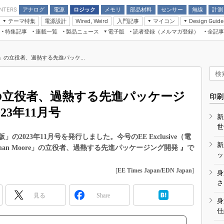
アナログ
電源
ロジック
メモリ
部品材料
センサー
無線
計測
ENTERS
テーマ特集
電源設計
入門記事
マイコン
Wired, Weird
Design Guide
アナログ機能回路
受動部品
特集記事
連載一覧
製品ニュース
電子版
読者登録（メルマガ登録）
全記事
計測機器
Microchip情報
モーター入門
マイコン講座
CEATEC
パワー関連と電源
機構部品
場から
EDN Japan×EE Times Japan統合電
EdgeTech＋
タイミングデバイス
オンデマンドセミナー
Q&Aで学ぶマイコン講座
子版
ディスプレイとドラ
oore」の立役者、過熱する先進パッケ...
録
TECHNO-FRONTIER
マイコン入門!! 必携用語集
電子ブックレット
計測とテスト
“徹底”活
組込み/エッジコンピューティング展
信号源とパルス信号
ore」の立役者、過熱する先進パッケージ
人とくるま展
印刷
/DCコン
Wired, Weird
23年11月号
AUTOMOTIVE WORLD
新
講座
世
統合電子版」の2023年11月号を発行しました。今号のEE Exclusive（電
新
han Moore」の立役者、過熱する先進パッケージング開発 』で
ッ
[
EE Times Japan/EDN Japan
]
身
座
さ
見る
Share
基礎知識
身
仕
DCとノイ