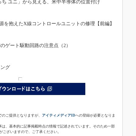
まごっち ユニ」から見える、米中半導体の位置付け
を抱えたX線コントロールユニットの修理【前編】
Tのゲート駆動回路の注意点（2）
キング
子版は無償でのご提供となりますが、
アイティメディアID
への登録が必要となりま
統合電子版内の記事は、基本的に記事掲載時点の情報で記述されています。そのため一部
がございますので、ご了承ください。