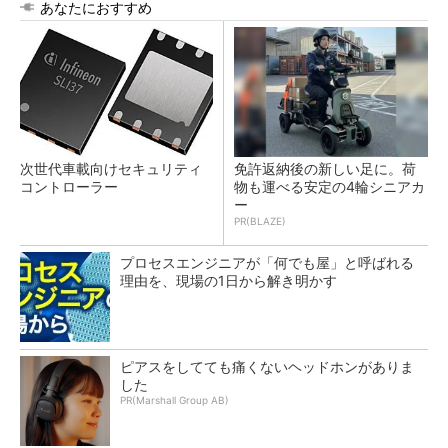
あなたにおすすめ
次世代車載向けセキュリティ
免許返納後の新しい足に。荷
コントローラー
物も運べる安定の4輪シニアカ
ー
PR(BLAZE)
プロセスエンジニアが「何でも屋」と呼ばれる
理由を、現場の1日から解き明かす
ピアスをしてても痛くないヘッドホンがありま
した
PR(Marshall Group AB)