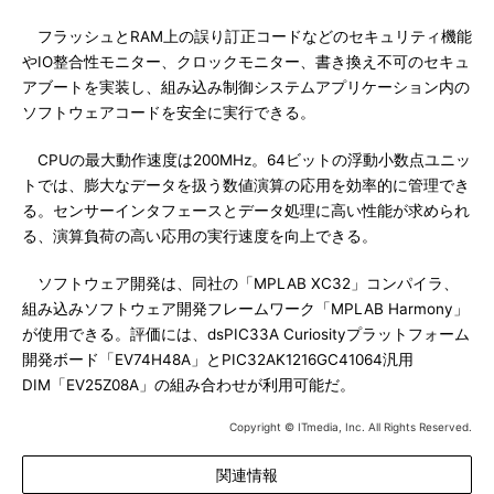
フラッシュとRAM上の誤り訂正コードなどのセキュリティ機能
やIO整合性モニター、クロックモニター、書き換え不可のセキュ
アブートを実装し、組み込み制御システムアプリケーション内の
ソフトウェアコードを安全に実行できる。
CPUの最大動作速度は200MHz。64ビットの浮動小数点ユニッ
トでは、膨大なデータを扱う数値演算の応用を効率的に管理でき
る。センサーインタフェースとデータ処理に高い性能が求められ
る、演算負荷の高い応用の実行速度を向上できる。
ソフトウェア開発は、同社の「MPLAB XC32」コンパイラ、
組み込みソフトウェア開発フレームワーク「MPLAB Harmony」
が使用できる。評価には、dsPIC33A Curiosityプラットフォーム
開発ボード「EV74H48A」とPIC32AK1216GC41064汎用
DIM「EV25Z08A」の組み合わせが利用可能だ。
Copyright © ITmedia, Inc. All Rights Reserved.
関連情報