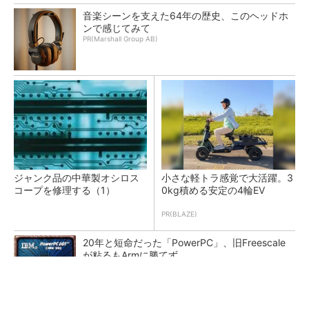
音楽シーンを支えた64年の歴史、このヘッドホ
ンで感じてみて
PR(Marshall Group AB)
ジャンク品の中華製オシロス
小さな軽トラ感覚で大活躍。3
コープを修理する（1）
0kg積める安定の4輪EV
PR(BLAZE)
20年と短命だった「PowerPC」、旧Freescale
が粘るもArmに勝てず