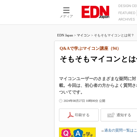
DESIGN C
FEATURED
モーター
LSI
メディア
ARCHIVES
電源設計
マイコン
プロセスエンジニアの現
カーボンニュートラルへの挑戦
FPGA
EDN Japan
>
マイコン
>
そもそもマイコンとは何？ 分
マイクロプロセッサ懐古
IoT×製造業
中堅技術者に贈る電子部品
Q&Aで学ぶマイコン講座（94）
つながるクルマ
用講座
そもそもマイコンとは
エレクトロニクス入門
たった2つの式で始めるDC
バーターの設計
5G（EE Times Japan）
DC-DCコンバーター活用
医療エレ（EE Times Japan）
マイコンユーザーのさまざまな疑問に対
Wired, Weird
載。今回は、初心者の方からよく質問さ
製品解剖（EE Times Japan）
ついてです。
マイコン講座
2024年08月27日 10時00分 公開
Q&Aで学ぶマイコン講座
高速シリアル伝送技術講
印刷する
通知する
記録計／データロガーの
アナログ設計のきほん／A
→
過去の質問一覧は
ズ編