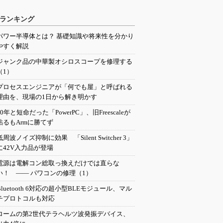
ランキング
パワー半導体とは？ 基礎知識や将来性を分かり
やすく解説
ジャンク品の中華製オシロスコープを修理する
（1）
プロセスエンジニアが「何でも屋」と呼ばれる
理由を、現場の1日から解き明かす
20年と短命だった「PowerPC」、旧Freescaleが
粘るもArmに勝てず
低周波ノイズ抑制に効果 「Silent Switcher 3」
に42V入力品が登場
電源は電解コン総取っ換えだけでは直らな
い！ ―― パワコンの修理（1）
Bluetooth 6対応の超小型BLEモジュール、マル
チプロトコルも対応
ロームの第2世代テラヘルツ波発振デバイス、