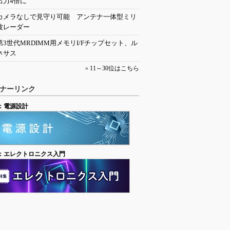
出力4倍に
カメラなしで見守り可能 アンテナ一体型ミリ
波レーダー
第3世代MRDIMM用メモリI/Fチップセット、ル
ネサス
»
11～30位はこちら
ナーリンク
：電源設計
：エレクトロニクス入門