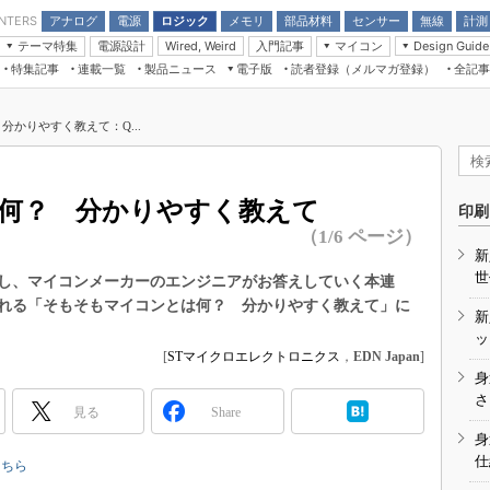
アナログ
電源
ロジック
メモリ
部品材料
センサー
無線
計測
ENTERS
テーマ特集
電源設計
入門記事
マイコン
Wired, Weird
Design Guide
アナログ機能回路
受動部品
特集記事
連載一覧
製品ニュース
電子版
読者登録（メルマガ登録）
全記事
計測機器
Microchip情報
モーター入門
マイコン講座
CEATEC
パワー関連と電源
機構部品
場から
EDN Japan×EE Times Japan統合電
EdgeTech＋
タイミングデバイス
オンデマンドセミナー
Q&Aで学ぶマイコン講座
子版
ディスプレイとドラ
かりやすく教えて：Q...
録
TECHNO-FRONTIER
マイコン入門!! 必携用語集
電子ブックレット
計測とテスト
“徹底”活
組込み/エッジコンピューティング展
信号源とパルス信号
何？ 分かりやすく教えて
人とくるま展
印刷
/DCコン
Wired, Weird
（1/6 ページ）
AUTOMOTIVE WORLD
新
講座
世
し、マイコンメーカーのエンジニアがお答えしていく本連
れる「そもそもマイコンとは何？ 分かりやすく教えて」に
新
ッ
[
STマイクロエレクトロニクス
，
EDN Japan
]
身
座
さ
見る
Share
基礎知識
身
仕
DCとノイ
こちら