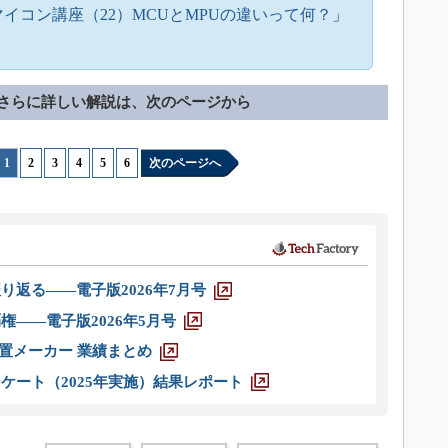
マイコン講座（22）MCUとMPUの違いって何？
」
さらに詳しい解説は、次のページから
1
|
2
|
3
|
4
|
5
|
6
次のページへ
り返る――電子版2026年7月号
権――電子版2026年5月号
装置メーカー 業績まとめ
ケート（2025年実施）結果レポート