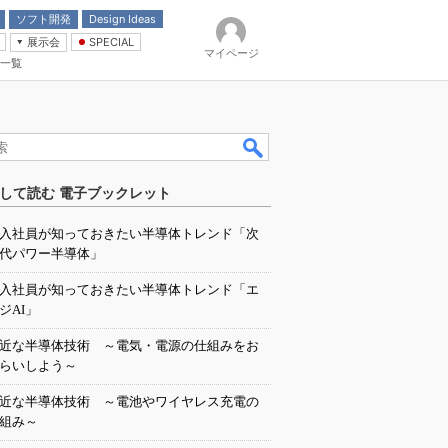
ソフト開発
Design Ideas
展示会
SPECIAL
マイページ
一覧
「電源技術」
イバ
して読む 電子ブックレット
入社員が知っておきたい半導体トレンド「次
代パワー半導体」
入社員が知っておきたい半導体トレンド「エ
ジAI」
近な半導体技術 ～電気・電源の仕組みをお
らいしよう～
近な半導体技術 ～電池やワイヤレス充電の
組み～