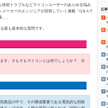
技術トラブルなどマイコンユーザーのあらゆる悩み
駆動入門講
記事
ンメーカーのエンジニアが回答していく連載「Q＆Aで
座」。
活用設計」
れる最も基本的な質問です。
G
価試験はど
Thread
ます。そもそもマイコンとは何でしょうか？ 分
Z-Wave
気製品の中で、その構成要素である電気的な回路