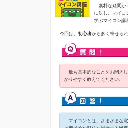
素朴な疑問から
めざせ高効率！ モーター
座
に対し、マイコ
Bluetooth mesh入門
学ぶマイコン講
「SPICEの仕組みとその
最新記事一覧
今回は、
初心者
から多く寄せら
計測器メーカーから見た5
USB Type-Cの登場で評
う変わる？
IoT時代の無線規格を知る【
編】
最も基本的なことをお聞きし
IoT時代の無線規格を知る【
かりやすく教えてください。
編】
マイコンとは、さまざまな電