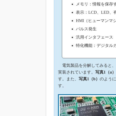
メモリ：情報を保存
表示：LCD、LED、
HMI（ヒューマンマ
パルス発生
汎用インタフェース
特化機能：デジタル
電気製品を分解してみると、
実装されています。
写真1（a）
す。また、
写真1（b）
のよう
す。