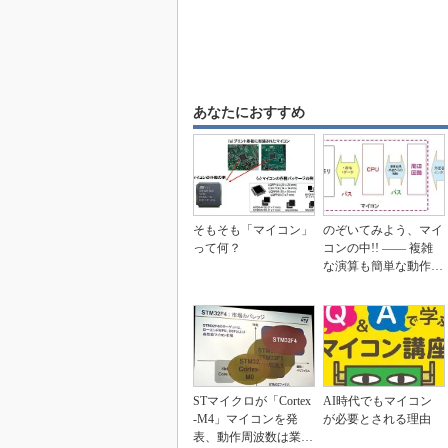
あなたにおすすめ
そもそも「マイコン」
のぞいてみよう、マイ
って何？
コンの中!! ―― 複雑
な演算も簡単な動作の
繰り返し
STマイクロが「Cortex
AI時代でもマイコン
-M4」マイコンを発
が必要とされる理由
表、動作周波数は業界