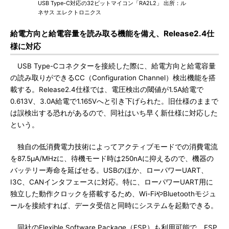
USB Type-C対応の32ビットマイコン「RA2L2」 出所：ル
ネサス エレクトロニクス
給電方向と給電容量を読み取る機能を備え、Release2.4仕
様に対応
USB Type-Cコネクターを接続した際に、給電方向と給電容量
の読み取りができるCC（Configuration Channel）検出機能を搭
載する。Release2.4仕様では、電圧検出の閾値が1.5A給電で
0.613V、3.0A給電で1.165Vへと引き下げられた。旧仕様のままで
は誤検出する恐れがあるので、同社はいち早く新仕様に対応した
という。
独自の低消費電力技術によってアクティブモードでの消費電流
を87.5μA/MHzに、待機モード時は250nAに抑えるので、機器の
バッテリー寿命を延ばせる。USBのほか、ローパワーUART、
I3C、CANインタフェースに対応。特に、ローパワーUART用に
独立した動作クロックを搭載するため、Wi-FiやBluetoothモジュ
ールを接続すれば、データ受信と同時にシステムを起動できる。
同社のFlexible Software Package（FSP）も利用可能で、FSP