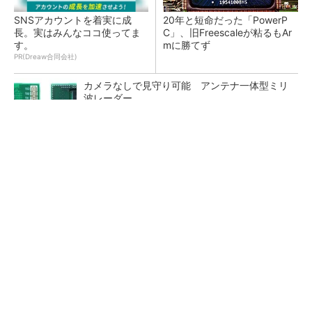
SNSアカウントを着実に成
20年と短命だった「PowerP
長。実はみんなココ使ってま
C」、旧Freescaleが粘るもAr
す。
mに勝てず
PR(Dreaw合同会社)
カメラなしで見守り可能 アンテナ一体型ミリ
波レーダー
Infineon、宇宙向けに耐放射線GaNゲートドラ
イバー
ジャンク品の中華製オシロスコープを修理する
（1）