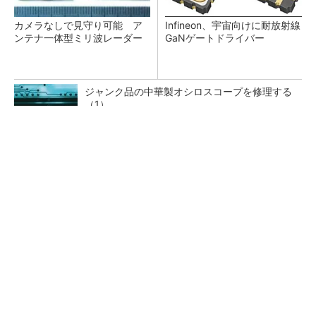
カメラなしで見守り可能 ア
Infineon、宇宙向けに耐放射線
ンテナ一体型ミリ波レーダー
GaNゲートドライバー
ジャンク品の中華製オシロスコープを修理する
（1）
低周波ノイズ抑制に効果 「Silent Switcher
3」に42V入力品が登...
「半導体プロセスエンジニア」って何するの？