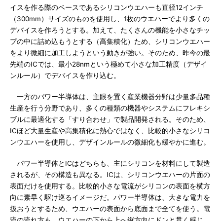
イスを作る際のベースであるシリコンウエハーも直径12インチ
（300mm）サイズのものを使用し、1枚のウエハーでより多くの
デバイスを作ろうとする。加えて、たくさんの機能を小さなチッ
プの中に詰め込もうとする（高集積化）ため、シリコンウエハー
をより微細に加工しようという動きが強い。そのため、昨今の最
先端のICでは、最小28nmという極めて小さな加工精度（デザイ
ンルール）でデバイスを作り込む。
一方のパワー半導体は、主眼を置く産業機器分野は少量多品種
生産を行う分野であり、多くの種類の機器やシステムにフレキシ
ブルに最適化する「すり合わせ」で製品開発される。そのため、
ICほど大量生産や高集積化に熱心ではなく、比較的小さなシリコ
ンウエハーを使用し、デザインルールの微細化も緩やかに進む。
パワー半導体とICはどちらも、主にシリコンを材料にして製造
されるが、その構造も異なる。ICは、シリコンウエハーの片面の
表面だけを使用する。比較的小さな電流がシリコンの表面を横方
向に素早く駆け巡るイメージだ。パワー半導体は、大きな電力を
扱おうとするため、ウエハーの表面から底面まで全てを使う。電
流の流れ方も、ウエハーの下から上へ縦方向にドンと貫く感じ