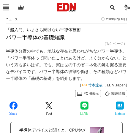
ニュース
2013年7月16日
「超入門」いまさら聞けない半導体技術
パワー半導体の基礎知識
（1/4 ページ）
半導体分野の中でも、地味な存在と思われがちなパワー半導体。
「パワー半導体って聞いたことはあるけど、よく分からない」と
いう方も多いはず。でも、実は世の中の省エネ化の鍵を握る重要
なデバイスです。パワー半導体の役割や働き、その種類などパワ
ー半導体の「基礎の基礎」を紹介します。
[
竹本達哉
，EDN Japan]
PC用表示
関連情報
Share
Post
LINE
Hatena
半導体デバイスと聞くと、CPUやメ