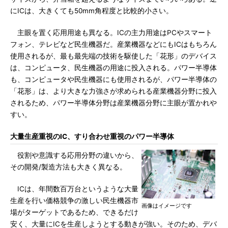
にICは、大きくても50mm角程度と比較的小さい。
主眼を置く応用用途も異なる。ICの主力用途はPCやスマート
フォン、テレビなど民生機器だ。産業機器などにもICはもちろん
使用されるが、最も最先端の技術を駆使した「花形」のデバイス
は、コンピュータ、民生機器の用途に投入される。パワー半導体
も、コンピュータや民生機器にも使用されるが、パワー半導体の
「花形」は、より大きな力強さが求められる産業機器分野に投入
されるため、パワー半導体分野は産業機器分野に主眼が置かれや
すい。
大量生産重視のIC、すり合わせ重視のパワー半導体
役割や意識する応用分野の違いから、
その開発/製造方法も大きく異なる。
ICは、年間数百万台というような大量
生産を行い価格競争の激しい民生機器市
画像はイメージです
場がターゲットであるため、できるだけ
安く、大量にICを生産しようとする動きが強い。そのため、デバ