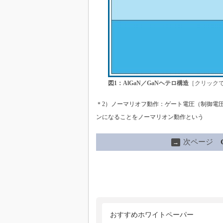
図1：AlGaN／GaNヘテロ構造
［クリック
＊2）ノーマリオフ動作：ゲート電圧（制御電
ンになることをノーマリオン動作という
次ページ
→
おすすめホワイトペーパー