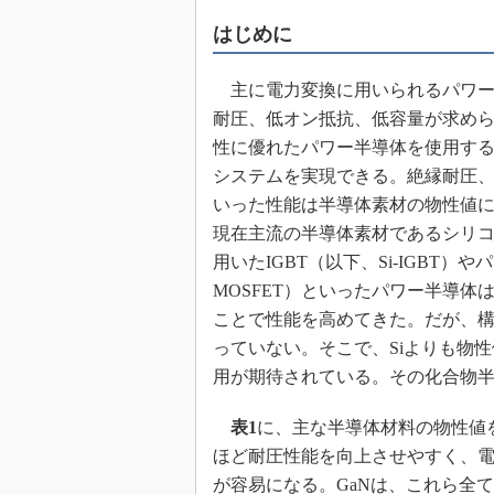
めざせ高効率！ モーター
はじめに
座
Bluetooth mesh入門
主に電力変換に用いられるパワー
「SPICEの仕組みとその
耐圧、低オン抵抗、低容量が求め
最新記事一覧
性に優れたパワー半導体を使用す
計測器メーカーから見た5
システムを実現できる。絶縁耐圧
USB Type-Cの登場で評
いった性能は半導体素材の物性値
う変わる？
現在主流の半導体素材であるシリコ
IoT時代の無線規格を知る【
用いたIGBT（以下、Si-IGBT）やパ
編】
MOSFET）といったパワー半導体
IoT時代の無線規格を知る【
編】
ことで性能を高めてきた。だが、
っていない。そこで、Siよりも物
用が期待されている。その化合物半
表1
に、主な半導体材料の物性値
ほど耐圧性能を向上させやすく、
が容易になる。GaNは、これら全