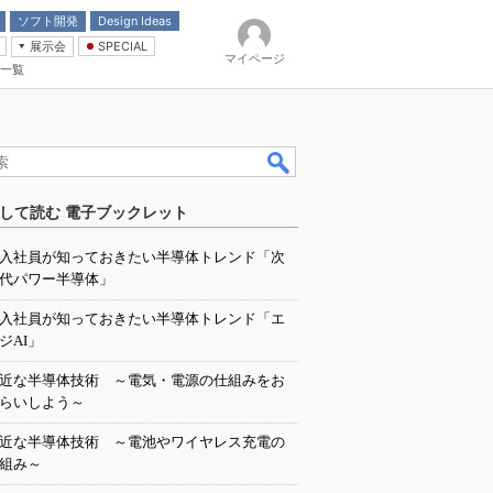
ソフト開発
Design Ideas
展示会
SPECIAL
マイページ
一覧
「電源技術」
イバ
して読む 電子ブックレット
入社員が知っておきたい半導体トレンド「次
代パワー半導体」
入社員が知っておきたい半導体トレンド「エ
ジAI」
近な半導体技術 ～電気・電源の仕組みをお
らいしよう～
近な半導体技術 ～電池やワイヤレス充電の
組み～