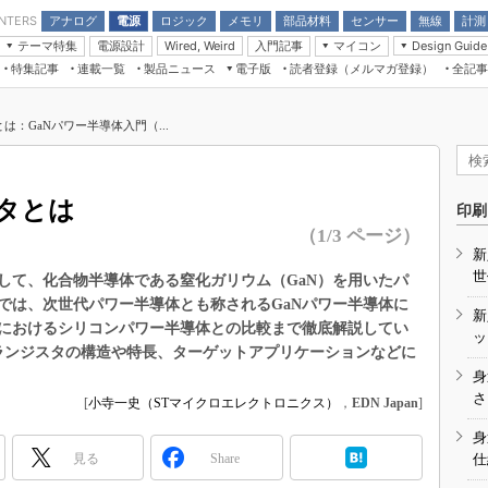
アナログ
電源
ロジック
メモリ
部品材料
センサー
無線
計測
ENTERS
テーマ特集
電源設計
入門記事
マイコン
Wired, Weird
Design Guide
アナログ機能回路
受動部品
特集記事
連載一覧
製品ニュース
電子版
読者登録（メルマガ登録）
全記事
計測機器
Microchip情報
モーター入門
マイコン講座
CEATEC
パワー関連と電源
機構部品
場から
EDN Japan×EE Times Japan統合電
EdgeTech＋
タイミングデバイス
オンデマンドセミナー
Q&Aで学ぶマイコン講座
子版
ディスプレイとドラ
は：GaNパワー半導体入門（...
録
TECHNO-FRONTIER
マイコン入門!! 必携用語集
電子ブックレット
計測とテスト
“徹底”活
組込み/エッジコンピューティング展
信号源とパルス信号
タとは
人とくるま展
印刷
/DCコン
Wired, Weird
（1/3 ページ）
AUTOMOTIVE WORLD
新
講座
世
して、化合物半導体である窒化ガリウム（GaN）を用いたパ
では、次世代パワー半導体とも称されるGaNパワー半導体に
新
におけるシリコンパワー半導体との比較まで徹底解説してい
ッ
トランジスタの構造や特長、ターゲットアプリケーションなどに
身
座
さ
[
小寺一史（STマイクロエレクトロニクス）
，
EDN Japan
]
基礎知識
身
見る
Share
仕
DCとノイ