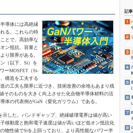
駆動入門講
記事
半導体には高絶縁
活用設計」
られる。これらの特
ることで、高効率な
G
、オン抵抗、容量と
価試験はど
により限界がある。
ン（以下、Si）を
Thread
ワーMOSFET（Si-
は、構造を工夫する
Z-Wave
構造の工夫も限界に近づき、技術改善の余地もあまり残
性値そのものを大きく向上させた化合物半導体材料の活
導体の代表例がGaN（窒化ガリウム）である。
を示した。バンドギャップ、絶縁破壊電界は値が高い
電子移動度と飽和電子速度は値が高いほど低オン抵抗化
ての物性値でSiを上回っており、より高性能なパワー半