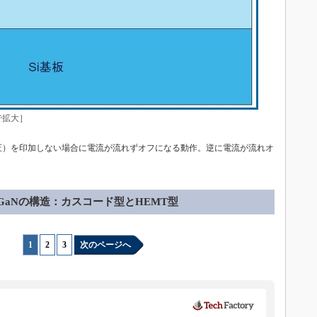
で拡大］
圧）を印加しない場合に電流が流れずオフになる動作。逆に電流が流れオ
GaNの構造：カスコード型とHEMT型
1
|
2
|
3
次のページへ