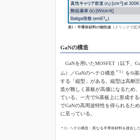
表1：半導体材料の物性値
［クリックで拡
GaNの構造
GaNを用いたMOSFET（以下、Ga
＊1）
ム）／GaNのヘテロ構造
をSi
する「縦型」がある。縦型は高耐圧
造が難しく基板が高価になるため
ている。一方でSi基板上に形成す
でGaNの高周波特性を得られるた
に至っている。
＊1）ヘテロ構造：異なる半導体材料を接合し