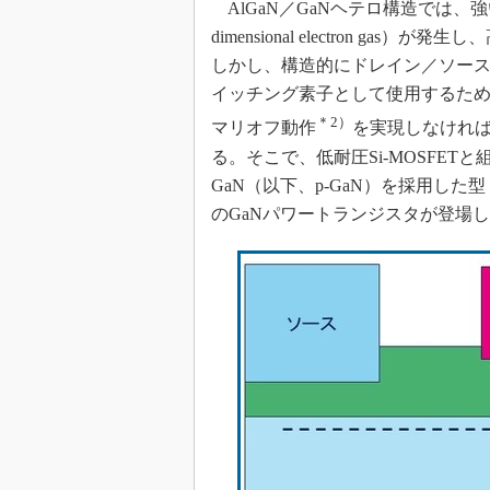
AlGaN／GaNヘテロ構造では、
dimensional electron 
しかし、構造的にドレイン／ソー
イッチング素子として使用するためには
＊2）
マリオフ動作
を実現しなけれ
る。そこで、低耐圧Si-MOSFET
GaN（以下、p-GaN）を採用した
のGaNパワートランジスタが登場