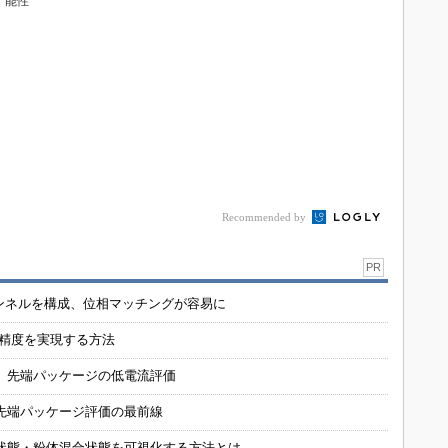
能性
Recommended by
PR
チャンネルを構成、位相マッチングが容易に
の精度を実現する方法
 先端パッケージの低電流評価
先端パッケージ評価の最前線
状態・粉体混合状態を可視化する方法とは