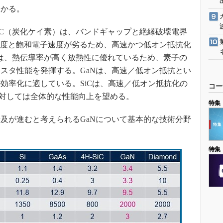
分かる。
iC（炭化ケイ素）は、バンドギャップと絶縁破壊電界
動度と飽和電子速度が劣るため、高速かつ低オン抵抗化
iCは、熱伝導率が高く放熱性に優れているため、素子の
スタ性能を発揮する。GaNは、高速／低オン抵抗とい
効率化に適している。SiCは、高速／低オン抵抗化の
コー
に対しては全体的な性能向上を望める。
特集
及が進むと考えられるGaNについて基本的な技術分野
特集