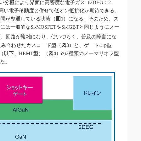
強い分極により界面に高密度な電子ガス（2DEG：2-
gas）が発生し、高い電子移動度と併せて低オン抵抗化が期待できる。
ス間が導通している状態（
図1
）になる。そのため、ス
一般的なSi-MOSFETやSi-IGBTと同じようにノー
ば、回路が複雑になり、使いづらく、普及の障害にな
と組み合わせたカスコード型（
図3
）と、ゲートにp型
型（以下、HEMT型）（
図4
）の2種類のノーマリオフ型
した。