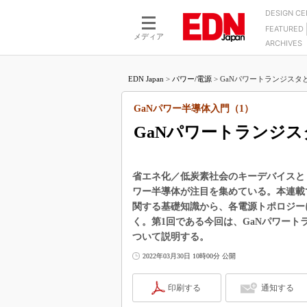
DESIGN C
FEATURED
モーター
LSI
メディア
ARCHIVES
電源設計
マイコン
プロセスエンジニアの現
カーボンニュートラルへの挑戦
FPGA
EDN Japan
>
パワー/電源
>
GaNパワートランジスタと
マイクロプロセッサ懐古
IoT×製造業
中堅技術者に贈る電子部品
GaNパワー半導体入門（1）
つながるクルマ
用講座
GaNパワートランジス
エレクトロニクス入門
たった2つの式で始めるDC
バーターの設計
5G（EE Times Japan）
DC-DCコンバーター活用
医療エレ（EE Times Japan）
省エネ化／低炭素社会のキーデバイスと
Wired, Weird
ワー半導体が注目を集めている。本連載
製品解剖（EE Times Japan）
関する基礎知識から、各電源トポロジー
マイコン講座
く。第1回である今回は、GaNパワー
Q&Aで学ぶマイコン講座
ついて説明する。
高速シリアル伝送技術講
2022年03月30日 10時00分 公開
記録計／データロガーの
印刷する
通知する
アナログ設計のきほん／A
ズ編