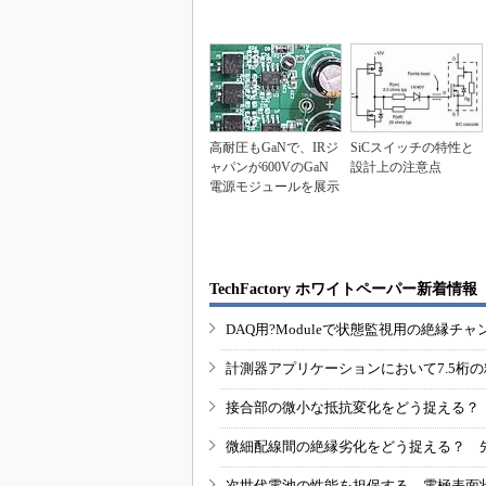
高耐圧もGaNで、IRジ
SiCスイッチの特性と
ャパンが600VのGaN
設計上の注意点
電源モジュールを展示
TechFactory ホワイトペーパー新着情報
DAQ用?Moduleで状態監視用の絶縁
計測器アプリケーションにおいて7.5桁
接合部の微小な抵抗変化をどう捉える？
微細配線間の絶縁劣化をどう捉える？ 
次世代電池の性能を担保する、電極表面