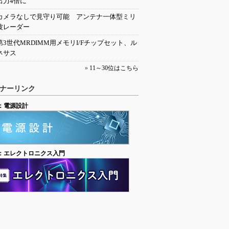
出力4倍に
カメラなしで見守り可能 アンテナ一体型ミリ
波レーダー
第3世代MRDIMM用メモリI/Fチップセット、ル
ネサス
»
11～30位はこちら
ナーリンク
：電源設計
：エレクトロニクス入門