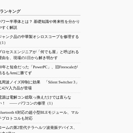
ランキング
パワー半導体とは？ 基礎知識や将来性を分かり
やすく解説
ジャンク品の中華製オシロスコープを修理する
（1）
プロセスエンジニアが「何でも屋」と呼ばれる
理由を、現場の1日から解き明かす
20年と短命だった「PowerPC」、旧Freescaleが
粘るもArmに勝てず
低周波ノイズ抑制に効果 「Silent Switcher 3」
に42V入力品が登場
電源は電解コン総取っ換えだけでは直らな
い！ ―― パワコンの修理（1）
Bluetooth 6対応の超小型BLEモジュール、マル
チプロトコルも対応
ロームの第2世代テラヘルツ波発振デバイス、