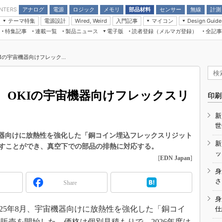
アナログ
電源
ロジック
メモリ
部品材料
センサー
無線
計測
ENTERS
テーマ特集
電源設計
入門記事
マイコン
Wired, Weird
Design Guide
アナログ機能回路
受動部品
特集記事
連載一覧
製品ニュース
電子版
読者登録（メルマガ登録）
全記事
計測機器
Microchip情報
モーター入門
マイコン講座
CEATEC
パワー関連と電源
機構部品
場から
EDN Japan×EE Times Japan統合電
EdgeTech＋
タイミングデバイス
オンデマンドセミナー
Q&Aで学ぶマイコン講座
子版
ディスプレイとドラ
の宇宙機器向けフレック...
録
TECHNO-FRONTIER
マイコン入門!! 必携用語集
電子ブックレット
計測とテスト
“徹底”活
組込み/エッジコンピューティング展
信号源とパルス信号
 OKIの宇宙機器向けフレックスリ
人とくるま展
印刷
/DCコン
Wired, Weird
AUTOMOTIVE WORLD
新
講座
世
機器向けに放熱性を強化した「銅コイン埋込フレックスリジット
新
すことができ、真空下での部品の排熱に対応する。
ッ
[
EDN Japan
]
身
座
さ
Share
基礎知識
身
25年8月、宇宙機器向けに放熱性を強化した「銅コイ
仕
DCとノイ
販売を開始した。価格は個別見積もりで、2026年度は