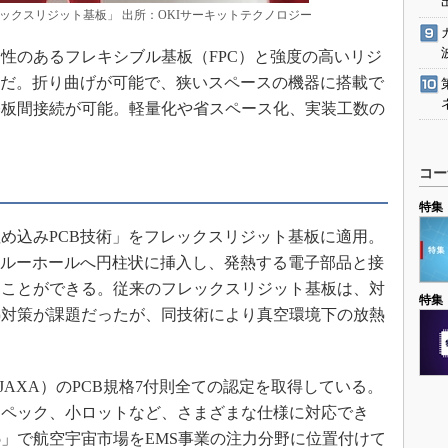
ックスリジット基板」 出所：OKIサーキットテクノロジー
のあるフレキシブル基板（FPC）と強度の高いリジ
のだ。折り曲げが可能で、狭いスペースの機器に搭載で
基板間接続が可能。軽量化や省スペース化、実装工数の
コー
特集
め込みPCB技術」をフレックスリジット基板に適用。
スルーホールへ円柱状に挿入し、発熱する電子部品と接
すことができる。従来のフレックスリジット基板は、対
特集
熱対策が課題だったが、同技術により真空環境下の放熱
AXA）のPCB規格7付則全ての認定を取得している。
スペック、小ロットなど、さまざまな仕様に対応でき
5」で航空宇宙市場をEMS事業の注力分野に位置付けて