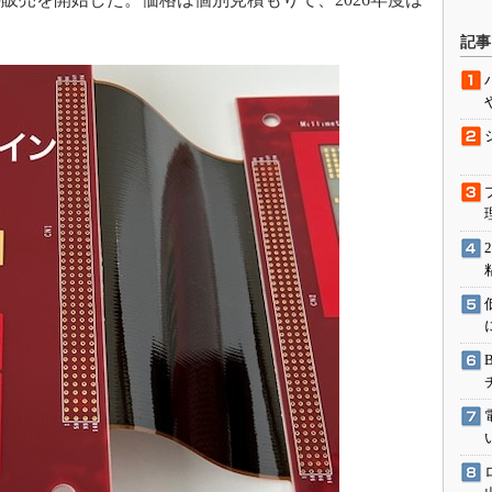
駆動入門講
記事
活用設計」
G
価試験はど
Thread
Z-Wave