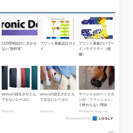
LED照明設計に欠かせ
プリント基板設計ガイ
プリント基板のパワー
ない“熱対策”
ド
インテグリティ（後
編）
arrowsの頑丈さがとん
arrowsの頑丈さがとん
マーシャルのヘッドホ
でもないレベルに
でもないレベルに
ンが「ファッション」
で終わらない理由
PR(arrows)
PR(arrows)
PR(Marshall Group AB)
Recommended by