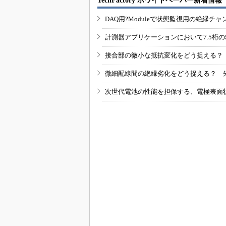
TechFactory ホワイトペーパー新着情報
DAQ用?Moduleで状態監視用の絶縁
計測器アプリケーションにおいて7.5桁
接合部の微小な抵抗変化をどう捉える？
微細配線間の絶縁劣化をどう捉える？ 
次世代電池の性能を担保する、電極表面