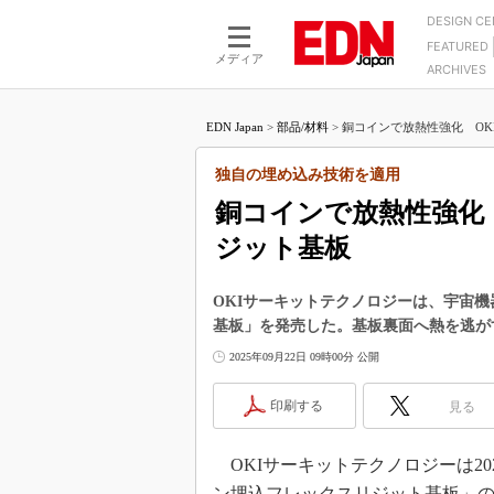
DESIGN C
FEATURED
モーター
LSI
メディア
ARCHIVES
電源設計
マイコン
プロセスエンジニアの現
カーボンニュートラルへの挑戦
FPGA
EDN Japan
>
部品/材料
>
銅コインで放熱性強化 OKI
マイクロプロセッサ懐古
IoT×製造業
中堅技術者に贈る電子部品
独自の埋め込み技術を適用
つながるクルマ
用講座
銅コインで放熱性強化
エレクトロニクス入門
たった2つの式で始めるDC
バーターの設計
ジット基板
5G（EE Times Japan）
DC-DCコンバーター活用
医療エレ（EE Times Japan）
Wired, Weird
OKIサーキットテクノロジーは、宇宙
製品解剖（EE Times Japan）
基板」を発売した。基板裏面へ熱を逃が
マイコン講座
2025年09月22日 09時00分 公開
Q&Aで学ぶマイコン講座
高速シリアル伝送技術講
印刷する
見る
記録計／データロガーの
OKIサーキットテクノロジーは20
アナログ設計のきほん／A
ズ編
ン埋込フレックスリジット基板」の