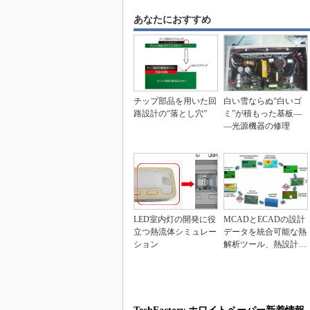
あなたにおすすめ
チップ部品を用いた回
白い雪ならぬ“白いゴ
路設計の“落とし穴”
ミ”が積もった基板―
―光源機器の修理
LED室内灯の開発に役
MCADとECADの設計
立つ熱流体シミュレー
データを統合可能な熱
ション
解析ツール、熱設計フ
ローを短縮