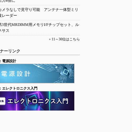
出力4倍に
カメラなしで見守り可能 アンテナ一体型ミリ
波レーダー
第3世代MRDIMM用メモリI/Fチップセット、ル
ネサス
»
11～30位はこちら
ナーリンク
：電源設計
：エレクトロニクス入門