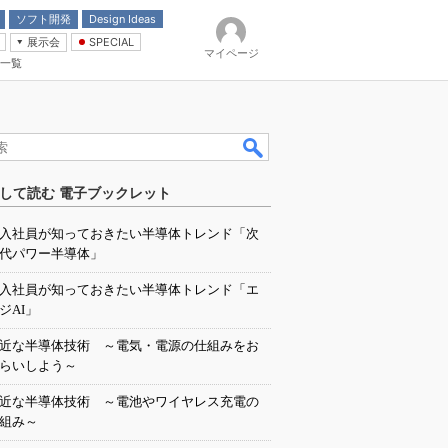
ソフト開発
Design Ideas
展示会
SPECIAL
マイページ
一覧
「電源技術」
イバ
して読む 電子ブックレット
入社員が知っておきたい半導体トレンド「次
代パワー半導体」
入社員が知っておきたい半導体トレンド「エ
ジAI」
近な半導体技術 ～電気・電源の仕組みをお
らいしよう～
近な半導体技術 ～電池やワイヤレス充電の
組み～