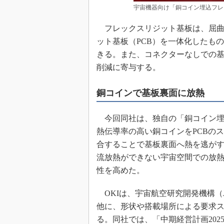
宇宙機器向け「銅コイン埋込フレ
フレックスリジット基板は、屈曲性
ット基板（PCB）を一体化したも
きる。また、コネクターなしでの
削減に寄与する。
銅コインで基板裏面に放熱
今回同社は、独自の「銅コイン埋
熱伝導率の高い銅コインをPCBの
合することで基板裏面へ熱を逃が
流放熱ができない宇宙空間での放
性を高めた。
OKIは、宇宙航空研究開発機構（J
他に、形状や搭載場所による要求
る。同社では、「中期経営計画202