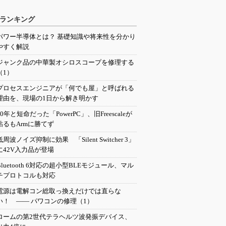
ランキング
パワー半導体とは？ 基礎知識や将来性を分かり
やすく解説
ジャンク品の中華製オシロスコープを修理する
（1）
プロセスエンジニアが「何でも屋」と呼ばれる
理由を、現場の1日から解き明かす
20年と短命だった「PowerPC」、旧Freescaleが
粘るもArmに勝てず
低周波ノイズ抑制に効果 「Silent Switcher 3」
に42V入力品が登場
Bluetooth 6対応の超小型BLEモジュール、マル
チプロトコルも対応
電源は電解コン総取っ換えだけでは直らな
い！ ―― パワコンの修理（1）
ロームの第2世代テラヘルツ波発振デバイス、