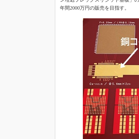
めざせ高効率！ モーター
年間2000万円の販売を目指す。
座
Bluetooth mesh入門
「SPICEの仕組みとその
最新記事一覧
計測器メーカーから見た5
USB Type-Cの登場で評
う変わる？
IoT時代の無線規格を知る【
編】
IoT時代の無線規格を知る【
編】