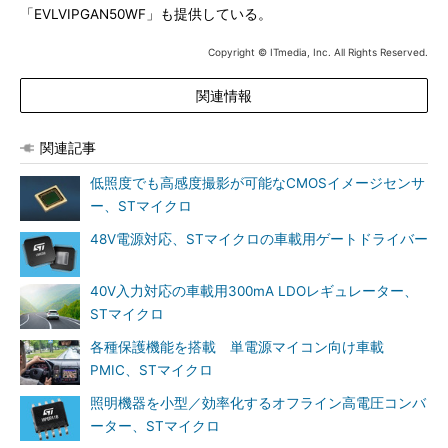
「EVLVIPGAN50WF」も提供している。
Copyright © ITmedia, Inc. All Rights Reserved.
関連情報
関連記事
低照度でも高感度撮影が可能なCMOSイメージセンサ
ー、STマイクロ
48V電源対応、STマイクロの車載用ゲートドライバー
40V入力対応の車載用300mA LDOレギュレーター、
STマイクロ
各種保護機能を搭載 単電源マイコン向け車載
PMIC、STマイクロ
照明機器を小型／効率化するオフライン高電圧コンバ
ーター、STマイクロ