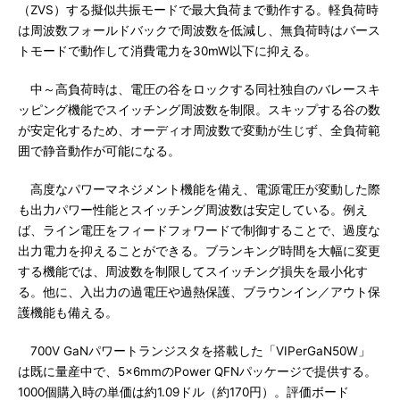
（ZVS）する擬似共振モードで最大負荷まで動作する。軽負荷時
は周波数フォールドバックで周波数を低減し、無負荷時はバース
トモードで動作して消費電力を30mW以下に抑える。
中～高負荷時は、電圧の谷をロックする同社独自のバレースキ
ッピング機能でスイッチング周波数を制限。スキップする谷の数
が安定化するため、オーディオ周波数で変動が生じず、全負荷範
囲で静音動作が可能になる。
高度なパワーマネジメント機能を備え、電源電圧が変動した際
も出力パワー性能とスイッチング周波数は安定している。例え
ば、ライン電圧をフィードフォワードで制御することで、過度な
出力電力を抑えることができる。ブランキング時間を大幅に変更
する機能では、周波数を制限してスイッチング損失を最小化す
る。他に、入出力の過電圧や過熱保護、ブラウンイン／アウト保
護機能も備える。
700V GaNパワートランジスタを搭載した「VIPerGaN50W」
は既に量産中で、5×6mmのPower QFNパッケージで提供する。
1000個購入時の単価は約1.09ドル（約170円）。評価ボード