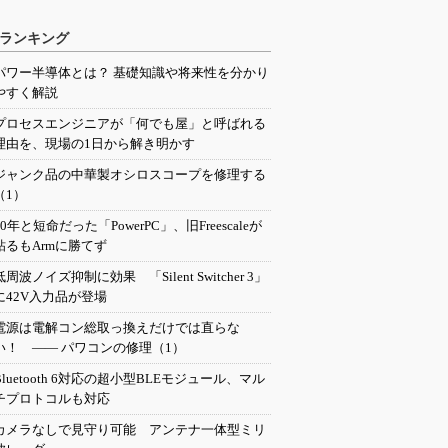
ランキング
パワー半導体とは？ 基礎知識や将来性を分かり
やすく解説
プロセスエンジニアが「何でも屋」と呼ばれる
理由を、現場の1日から解き明かす
ジャンク品の中華製オシロスコープを修理する
（1）
20年と短命だった「PowerPC」、旧Freescaleが
粘るもArmに勝てず
低周波ノイズ抑制に効果 「Silent Switcher 3」
に42V入力品が登場
電源は電解コン総取っ換えだけでは直らな
い！ ―― パワコンの修理（1）
Bluetooth 6対応の超小型BLEモジュール、マル
チプロトコルも対応
カメラなしで見守り可能 アンテナ一体型ミリ