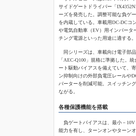
サイドゲートドライバー「IX4352N
めざせ高効率！ モーター
座
ーズを発売した。調整可能な負ゲ
Bluetooth mesh入門
を内蔵している。車載用DC-DCコ
や電気自動車（EV）用インバータ
「SPICEの仕組みとその
最新記事一覧
チング電源といった用途に適する
計測器メーカーから見た5
同シリーズは、車載向け電子部品
USB Type-Cの登場で評
う変わる？
「AEC-Q100」規格に準拠した。
ート駆動バイアスを備えていて、
IoT時代の無線規格を知る【
編】
ン抑制向けの外部負電圧レールやDC
IoT時代の無線規格を知る【
バーターを削減可能。スイッチン
編】
ながる。
各種保護機能を搭載
負ゲートバイアスは、最小－10V
能力を有し、ターンオンやターン