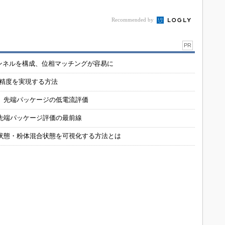
Recommended by
PR
チャンネルを構成、位相マッチングが容易に
の精度を実現する方法
 先端パッケージの低電流評価
先端パッケージ評価の最前線
状態・粉体混合状態を可視化する方法とは