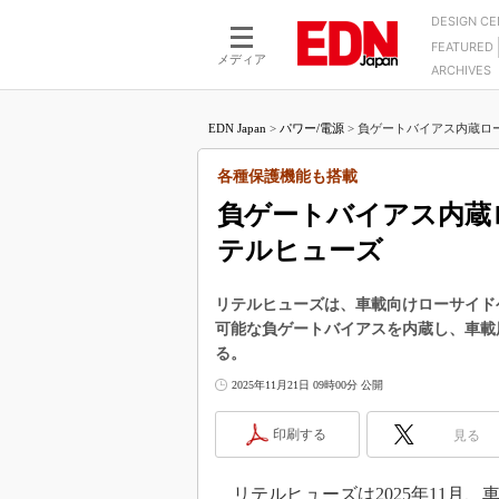
DESIGN C
FEATURED
モーター
LSI
メディア
ARCHIVES
電源設計
マイコン
プロセスエンジニアの現
カーボンニュートラルへの挑戦
FPGA
EDN Japan
>
パワー/電源
>
負ゲートバイアス内蔵ロー
マイクロプロセッサ懐古
IoT×製造業
中堅技術者に贈る電子部品
各種保護機能も搭載
つながるクルマ
用講座
負ゲートバイアス内蔵
エレクトロニクス入門
たった2つの式で始めるDC
バーターの設計
テルヒューズ
5G（EE Times Japan）
DC-DCコンバーター活用
医療エレ（EE Times Japan）
Wired, Weird
リテルヒューズは、車載向けローサイドゲ
製品解剖（EE Times Japan）
可能な負ゲートバイアスを内蔵し、車載用
マイコン講座
る。
Q&Aで学ぶマイコン講座
2025年11月21日 09時00分 公開
高速シリアル伝送技術講
印刷する
見る
記録計／データロガーの
アナログ設計のきほん／A
ズ編
リテルヒューズは2025年11月、