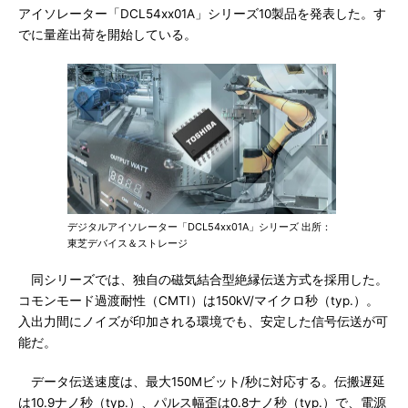
アイソレーター「DCL54xx01A」シリーズ10製品を発表した。す
でに量産出荷を開始している。
デジタルアイソレーター「DCL54xx01A」シリーズ 出所：
東芝デバイス＆ストレージ
同シリーズでは、独自の磁気結合型絶縁伝送方式を採用した。
コモンモード過渡耐性（CMTI）は150kV/マイクロ秒（typ.）。
入出力間にノイズが印加される環境でも、安定した信号伝送が可
能だ。
データ伝送速度は、最大150Mビット/秒に対応する。伝搬遅延
は10.9ナノ秒（typ.）、パルス幅歪は0.8ナノ秒（typ.）で、電源