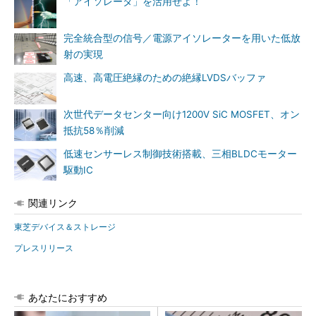
「アイソレータ」を活用せよ！
完全統合型の信号／電源アイソレーターを用いた低放
射の実現
高速、高電圧絶縁のための絶縁LVDSバッファ
次世代データセンター向け1200V SiC MOSFET、オン
抵抗58％削減
低速センサーレス制御技術搭載、三相BLDCモーター
駆動IC
関連リンク
東芝デバイス＆ストレージ
プレスリリース
あなたにおすすめ