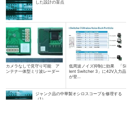
した設計の盲点
カメラなしで見守り可能 ア
低周波ノイズ抑制に効果 「Si
ンテナ一体型ミリ波レーダー
lent Switcher 3」に42V入力品
が登...
ジャンク品の中華製オシロスコープを修理する
（1）
プロセスエンジニアが「何でも屋」と呼ばれる
理由を、現場の1日から解き明かす