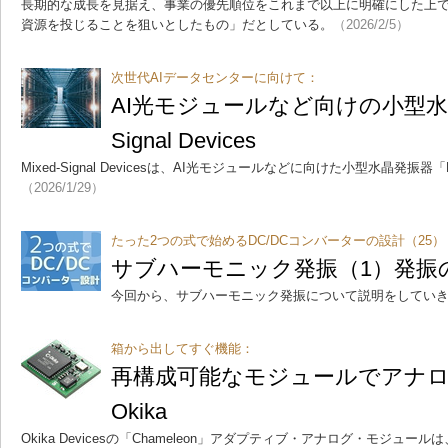
長期的な成長を見据え、事業の優先順位をこれまで以上に明確にした上
資源を投じることを狙いとしたもの」だとしている。
（2026/2/5）
次世代AIデータセンターに向けて：
AI光モジュールなど向けの小型水晶
Signal Devices
Mixed-Signal Devicesは、AI光モジュールなどに向けた小型水晶発振器
（2026/1/29）
たった2つの式で始めるDC/DCコンバーターの設計（25）
サブハーモニック発振（1）発振
今回から、サブハーモニック発振について説明をしてい
箱から出してすぐ機能：
再構成可能なモジュールでアナ
Okika
Okika Devicesの「Chameleon」アダプティブ・アナログ・モジュ