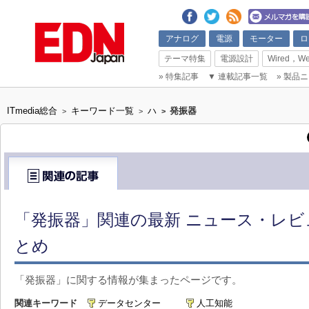
アナログ
電源
モーター
ロ
テーマ特集
電源設計
Wired，We
»
特集記事
▼
連載記事一覧
»
製品ニ
ITmedia総合
キーワード一覧
ハ
発振器
>
>
>
「発振器」関連の最新 ニュース・レビュ
とめ
「発振器」に関する情報が集まったページです。
関連キーワード
データセンター
人工知能