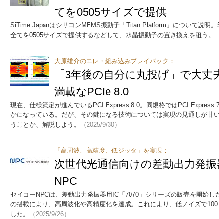
てを0505サイズで提供
SiTime JapanはシリコンMEMS振動子「Titan Platform」につい
全てを0505サイズで提供するなどして、水晶振動子の置き換えを狙う。
（
大原雄介のエレ・組み込みプレイバック：
「3年後の自分に丸投げ」で大丈
満載なPCIe 8.0
現在、仕様策定が進んでいるPCI Express 8.0。同規格ではPCI Expre
かになっている。だが、その鍵になる技術については実現の見通しが甘
うことか、解説しよう。
（2025/9/30）
「高周波、高精度、低ジッタ」を実現：
次世代光通信向けの差動出力発振
NPC
セイコーNPCは、差動出力発振器用IC「7070」シリーズの販売を開始
の搭載により、高周波化や高精度化を達成。これにより、低ノイズで100～
した。
（2025/9/26）