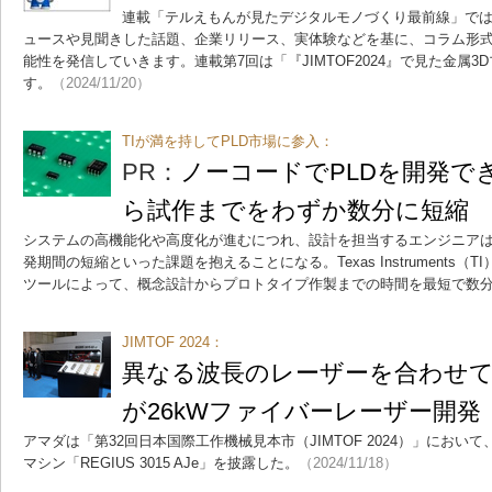
連載「テルえもんが見たデジタルモノづくり最前線」で
ュースや見聞きした話題、企業リリース、実体験などを基に、コラム形
能性を発信していきます。連載第7回は「『JIMTOF2024』で見た金属
す。
（2024/11/20）
TIが満を持してPLD市場に参入：
PR：
ノーコードでPLDを開発で
ら試作までをわずか数分に短縮
システムの高機能化や高度化が進むにつれ、設計を担当するエンジニア
発期間の短縮といった課題を抱えることになる。Texas Instruments（
ツールによって、概念設計からプロトタイプ作製までの時間を最短で数
JIMTOF 2024：
異なる波長のレーザーを合わせ
が26kWファイバーレーザー開発
アマダは「第32回日本国際工作機械見本市（JIMTOF 2024）」におい
マシン「REGIUS 3015 AJe」を披露した。
（2024/11/18）