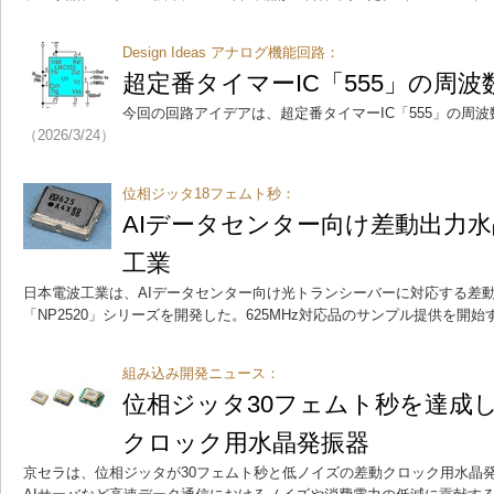
Design Ideas アナログ機能回路：
超定番タイマーIC「555」の周
今回の回路アイデアは、超定番タイマーIC「555」の周
（2026/3/24）
位相ジッタ18フェムト秒：
AIデータセンター向け差動出力
工業
日本電波工業は、AIデータセンター向け光トランシーバーに対応する差動出
「NP2520」シリーズを開発した。625MHz対応品のサンプル提供を開始
組み込み開発ニュース：
位相ジッタ30フェムト秒を達成
クロック用水晶発振器
京セラは、位相ジッタが30フェムト秒と低ノイズの差動クロック用水晶