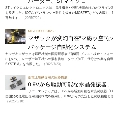
バーター、STマイクロ
STマイクロエレクトロニクスは、民生機器や照明機器向けのオフライン高電
を発表した。800Vのアバランシェ耐性を備えたMOSFETなどを内蔵し
寄与する。
（2025/7/29）
MF-TOKYO 2025：
マザックが変幻自在“マ磁ッ空”
パッケージ自動化システム
ヤマザキマザックは鍛圧機械の国際展示会「第8回 プレス・板金・フォーミング
において、レーザー加工機への素材供給、タップ加工、仕分け作業を自動化する
SYSTEM」を出展した。
（2025/7/23）
低電圧駆動専用の回路構成：
0.9Vから駆動可能な水晶発振器
リバーエレテックは、0.9Vから駆動可能な水晶発振器「FC
自開発の低電圧専用回路構成を採用し、0.9Vからの安定した発振精度と
（2025/6/18）