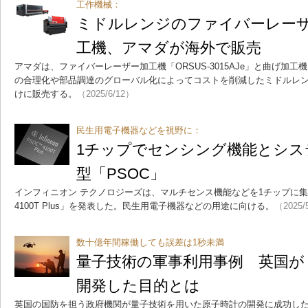
工作機械：
ミドルレンジのファイバーレー
工機、アマダが海外で販売
アマダは、ファイバーレーザー加工機「ORSUS-3015AJe」と曲げ加工機
の合理化や部品調達のグローバル化によってコストを削減したミドルレ
けに販売する。
（2025/6/12）
民生用電子機器などを視野に：
1チップでセンシング機能とシス
型「PSOC」
インフィニオン テクノロジーズは、マルチセンス機能などを1チップに集積
4100T Plus」を発表した。民生用電子機器などの用途に向ける。
（2025/
数十億年間稼働しても誤差は1秒未満
量子技術の軍事利用事例 英国が
開発した目的とは
英国の国防を担う政府機関が量子技術を用いた原子時計の開発に成功し