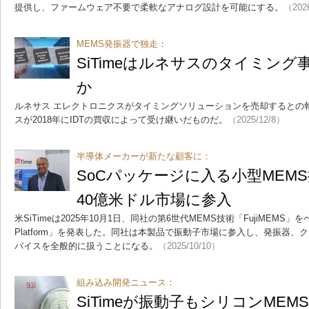
提供し、ファームウェア不要で柔軟なアナログ設計を可能にする。
（202
MEMS発振器で独走：
SiTimeはルネサスのタイミン
か
ルネサス エレクトロニクスがタイミングソリューションを売却するとの
スが2018年にIDTの買収によって受け継いだものだ。
（2025/12/8）
半導体メーカーが新たな顧客に：
SoCパッケージに入る小型MEMS振
40億米ドル市場に参入
米SiTimeは2025年10月1日、同社の第6世代MEMS技術「FujiMEMS」
Platform」を発表した。同社は本製品で振動子市場に参入し、発振器、
バイスを全般的に扱うことになる。
（2025/10/10）
組み込み開発ニュース：
SiTimeが振動子もシリコンME