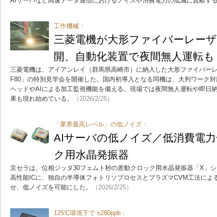
AIサーバなど高速データ通信におけるノイズや消費電力の低減に貢献す
工作機械：
三菱電機が大形ファイバーレーザ
開、自動化装置で夜間無人運転も
三菱電機は、アイアンレイ（群馬県高崎市）に納入した大形ファイバーレーザ
F80」の特別見学会を開催した。国内初導入となる同機は、大判ワーク
ヘッドやAIによる加工監視機能を備える。現場では夜間無人運転や即日
果も現れ始めている。
（2026/2/25）
「業界最高レベル」の低ノイズ：
AIサーバの低ノイズ／低消費電
ク用水晶発振器
京セラは、位相ジッタ30フェムト秒の差動クロック用水晶発振器「X」
高性能ICに、独自の半導体フォトリソプロセスとプラズマCVM工法によ
せ、低ノイズを可能にした。
（2026/2/25）
125℃環境下で ±280ppb：