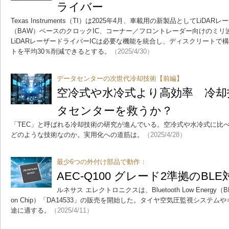
ライバー
Texas Instruments（TI）は2025年4月、車載用の新製品としてLiD
（BAW）ベースのクロックIC、コーナー／フロントレーダー向けのミリ
LiDARレーザードライバーICは必要な機能を統合し、ディスクリートで
トを平均30％削減できるとする。
（2025/4/30）
データセンターの次世代冷却技術【前編】
空冷式や水冷式より高効率 冷却
タセンターを救うか？
「TEC」と呼ばれる冷却技術の研究が進んでいる。空冷式や水冷式に比べ
どのような技術なのか。実用化への道筋は。
（2025/4/28）
最少6つの外付け部品で動作：
AEC-Q100 グレード2準拠のBL
ルネサス エレクトロニクスは、Bluetooth Low Energy
on Chip）「DA14533」の販売を開始した。タイヤ空気圧監視システ
途に適する。
（2025/4/11）