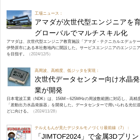
工場ニュース：
アマダが次世代型エンジニアを
グローバルでマルチスキル化
アマダは、次世代型エンジニア教育施設「アマダ・テクニカルエデュケ
伊勢原市にある本社敷地内に開設した。サービスエンジニアのエンジニ
を目指す。
（2024/12/5）
高周波、高精度、低ジッタを実現：
次世代データセンター向け水晶発
業が開発
日本電波工業（NDK）は、156M～625MHzの周波数範囲に対応し、高
「差動出力水晶発振器」を開発した。データセンターで用いられる光伝
どに向ける。
（2024/11/28）
テルえもんが見たデジタルモノづくり最前線（7）：
「JIMTOF2024」で金属3Dプ