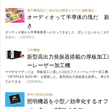
電子機器設計／組み込み開発メルマガ 編集後記：
オーディオって半導体の塊だ 新
き
オーディオ畑から半導体業界へとやってきました。詳しくないからこそ
ださい。
（2025/9/1）
工作機械：
新型高出力発振器搭載の厚板加工
ーレーザー加工機
ヤマザキマザックは、厚板加工に適した2次元ファイバーレーザー加工機「OPTI
「OPTIPLEX 4220 HP」を開発した。新型高出力発振器を採用し、厚
工ができる。
（2025/8/26）
外付け部品を削減：
照明機器を小型／効率化するオフ