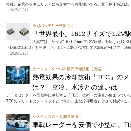
今後、企業のセキュリティにも影響する可能性がある。量子原子時計は
（2025/5/31）
小型バッテリー機器向け：
「世界最小」1612サイズで1.2V
大真空は、サイズ1.6×1.2mmで1.2V駆動に対応したTCXO「
「DSB211SLD」を開発した。1.1～2.0Vと低電圧での駆動が可能で、消費
（2025/5/16）
データセンターの次世代冷却技術【後編】
熱電効果の冷却技術「TEC」の
は？ 空冷、水冷との違いは
データセンターを高効率に冷却する「TEC」技術への注目が集まってい
TECのメリットとデメリットとは何か。主な冷却用途と併せて解説する
システムコストを30％削減：
車載レーダーを安価で小型に、TIの