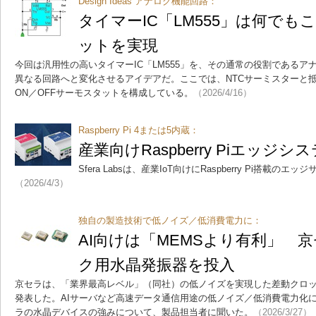
Design Ideas アナログ機能回路：
タイマーIC「LM555」は何で
ットを実現
今回は汎用性の高いタイマーIC「LM555」を、その通常の役割である
異なる回路へと変化させるアイデアだ。ここでは、NTCサーミスターと
ON／OFFサーモスタットを構成している。
（2026/4/16）
Raspberry Pi 4または5内蔵：
産業向けRaspberry Piエッジシステ
Sfera Labsは、産業IoT向けにRaspberry Pi搭載の
（2026/4/3）
独自の製造技術で低ノイズ／低消費電力に：
AI向けは「MEMSより有利」 
ク用水晶発振器を投入
京セラは、「業界最高レベル」（同社）の低ノイズを実現した差動クロッ
発表した。AIサーバなど高速データ通信用途の低ノイズ／低消費電力化
ラの水晶デバイスの強みについて、製品担当者に聞いた。
（2026/3/27）