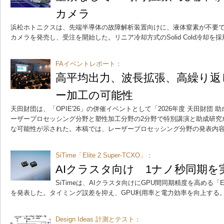
カメラ
浜松ホトニクスは、先端半導体の故障解析装置向けに、液体窒素が不要で
カメラを発売し、受注を開始した。リニア冷却方式のSolid Cold冷却を
FAイベントレポート：
高平均出力、波長拡張、高繰り返
ー加工の可能性
天田財団は、「OPIE'26」の併催イベントとして「2026年度 天田財団
ーザープロセッシング分野と塑性加工分野の2分野で特別講演と助成研究
な可能性が示された。本稿では、レーザープロセッシング分野の発表内
SiTime「Elite 2 Super-TCXO」：
AIクラスタ向け 1ナノ秒同期を
SiTimeは、AIクラスタ向けにGPU間同期精度を高める「Elit
を発表した。タイミング誤差を抑え、GPU利用率と電力効率を向上する
Design Ideas 計測とテスト：