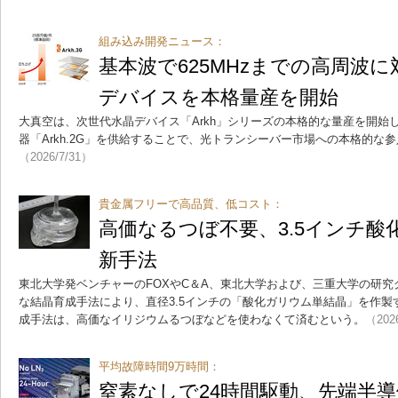
組み込み開発ニュース：
基本波で625MHzまでの高周波
デバイスを本格量産を開始
大真空は、次世代水晶デバイス「Arkh」シリーズの本格的な量産を開始
器「Arkh.2G」を供給することで、光トランシーバー市場への本格的な
（2026/7/31）
貴金属フリーで高品質、低コスト：
高価なるつぼ不要、3.5インチ酸
新手法
東北大学発ベンチャーのFOXやC＆A、東北大学および、三重大学の研究
な結晶育成手法により、直径3.5インチの「酸化ガリウム単結晶」を作
成手法は、高価なイリジウムるつぼなどを使わなくて済むという。
（202
平均故障時間9万時間：
窒素なしで24時間駆動、先端半