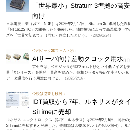
「世界最小」Stratum 3準拠の高
向け
日本電波工業（以下、NDK）は2026年2月17日、Stratum 3に準拠し
「NT1612SHC」の開発したと発表した。独自技術によって高温環境下
ズを「世界で初めて」（同社）両立したという。
（2026/2/24）
位相ジッタ30フェムト秒：
AIサーバ向け差動クロック用水
京セラは、位相ジッタが30フェムト秒という低ノイズを
器「Xシリーズ」を開発、量産を始めた。位相ジッタが極めて小さいため
データ通信を行う用途に向ける。
（2026/2/16）
今後は協業も検討：
IDT買収から7年、ルネサスがタ
SiTimeに売却
ルネサス エレクトロニクス（以下、ルネサス）は2026年2月5日、同社
SiTimeに売却すると発表した。売却額は30億米ドル（約4680億円）