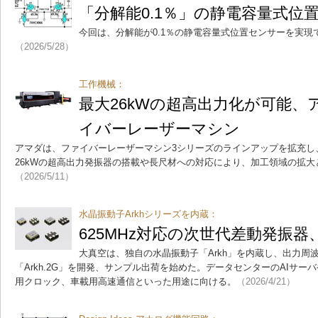
「分解能0.1％」の静電容量式位
今回は、分解能が0.1％の静電容量式位置センサーを実現
（2026/5/28）
工作機械：
最大26kWの超高出力化が可能
イバーレーザーマシン
アマダは、ファイバーレーザーマシン3シリーズのラインアップを拡充し
26kWの超高出力発振器の搭載や長尺材への対応により、加工領域の拡
（2026/5/11）
水晶振動子Arkhシリーズを内蔵：
625MHz対応の次世代差動発振器
大真空は、独自の水晶振動子「Arkh」を内蔵し、出力周波
「Arkh.2G」を開発、サンプル出荷を始めた。データセンターのAIサー
用クロック、車載用高速通信といった用途に向ける。
（2026/4/21）