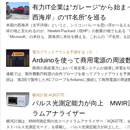
有力IT企業は“ガレージ”から始
西海岸」の“IT名所”を巡る
米国の西海岸（太平洋側）というと、シリコンバレーを思い浮かべる人
祥の地と言われるのが、Hewlett-Packard（現HP）の創業の地でもある「HP
「Microsoft」の本社も、西海岸に本社を構える。これらの「IT名所」
電力ブラックアウトを予測する（3）：
Arduinoを使って商用電源の周
商用の系統電力において発送電システムが崩壊し停電を
連載では、製作費数円程度の自作プローブを使ってブラックアウトを予測
回は、第2回で製作したACプローブをArduinoに接続して商用電源の周
横河計測 AQ6377E：
パルス光測定能力が向上 MWI
ラムアナライザー
横河計測は、MWIR測定用の光スペクトラムアナライザー「AQ6377E
スドパルス光測定モード」を搭載し、パルス光測定能力が向上した。
（20