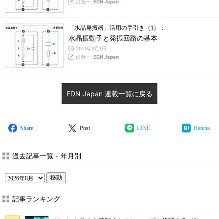
河合一,
EDN Japan
「水晶発振器」活用の手引き（1）：
水晶振動子と発振回路の基本
2011年3月1日
河合一,
EDN Japan
EDN Japan 連載一覧に戻る
Share
Post
LINE
Hatena
過去記事一覧 - 年月別
移動
記事ランキング