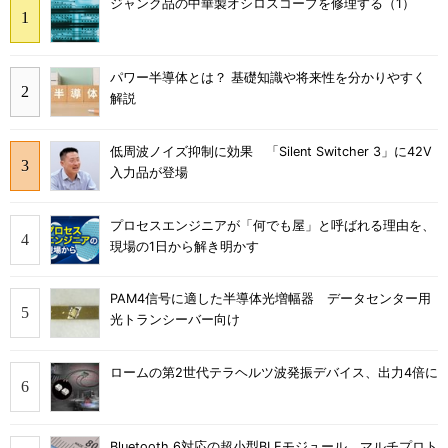
ジャンク品の中華製オシロスコープを修理する（1）
パワー半導体とは？ 基礎知識や将来性を分かりやすく
解説
低周波ノイズ抑制に効果 「Silent Switcher 3」に42V
入力品が登場
プロセスエンジニアが「何でも屋」と呼ばれる理由を、
現場の1日から解き明かす
PAM4信号に適した半導体光増幅器 データセンター用
光トランシーバー向け
ロームの第2世代テラヘルツ波発振デバイス、出力4倍に
Bluetooth 6対応の超小型BLEモジュール、マルチプロト