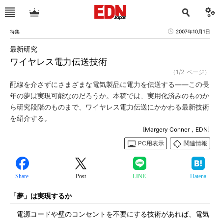
特集
2007年10月1日
最新研究
ワイヤレス電力伝送技術
（1/2 ページ）
配線を介さずにさまざまな電気製品に電力を伝送する――この長
年の夢は実現可能なのだろうか。本稿では、実用化済みのものか
ら研究段階のものまで、ワイヤレス電力伝送にかかわる最新技術
を紹介する。
[Margery Conner，EDN]
PC用表示
関連情報
Share
Post
LINE
Hatena
「夢」は実現するか
電源コードや壁のコンセントを不要にする技術があれば、電気