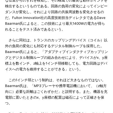
な位置からのずれを検知し、その構成での最良な動作ポイントを
検出するというものである。回路の負荷の変化によってインピー
ダンスが変化し、それにより回路の共振周波数を変化させるの
だ。Fulton Innovation社の高度技術担当ディレクタであるDave
Baarman氏によると、この技術により最大1400Wの電力が得ら
れることをテスト済みであるという。
さらに同社は、トランスのカップリングデバイス（コイル）以
外の負荷の変化にも対応するデジタル制御ループを採用した。
Baarman氏によると、「アダプティブインダクティブカップリン
グとデジタル制御ループの組み合わせにより、デバイスがx、y座
標上を数インチ、z軸上を1インチ弱移動しても、電力回路はデバ
イスへの電力を維持することができる」という。
この1インチ弱という制約は、それほど大きなものではない。
Baarman氏は、「MP3プレーヤや携帯電話機において、（z軸方
向に）必要な距離はごくわずかだ」と説明する。また、機器を充
電部に置いたときのx、y座標の配置は磁石によって正確さを保
つ。