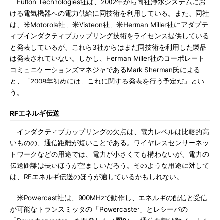
Fulton Technologies社は、2002年から同社浄水システムにお
ける電気機器への電力供給に同技術を利用している。また、同社
は、米Motorola社、米Visteon社、米Herman Miller社にアダプテ
ィブインダクティブカップリング技術をライセンス提供している
と発表しているが、これら3社からはまだ同技術を利用した製品
は発表されていない。しかし、Herman Miller社のコーポレート
コミュニケーションズマネジャであるMark Sherman氏による
と、「2008年初めには、これに関する発表を行う予定だ」とい
う。
RFエネルギ伝送
インダクティブカップリングの欠点は、電力レベルは比較的高
いものの、通信距離が短いことである。ワイヤレスセンサーネッ
トワークなどの用途では、電力が小さくても構わないが、電力の
伝送距離は長いほうが望ましいだろう。そのような用途に対して
は、RFエネルギ伝送のほうが適しているかもしれない。
米Powercast社は、900MHzで動作し、エネルギの配信と受信
が可能なトランスミッタの「Powercaster」とレシーバの