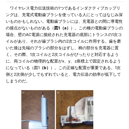
ワイヤレス電力伝送技術の1つであるインダクティブカップリ
ングは、充電式電動歯ブラシを使っている人にとってはなじみ深
いものかもしれない。電動歯ブラシには、充電器との間に導電性
の接点がないものがある（
図1（a）
）。この種の電動歯ブラシの
場合、壁のAC電源に接続された充電器の底部にトランスの1次コ
イルがあり、それが歯ブラシ内の2次コイルに作用する。歯を磨
いた後は先端のブラシの部分をはずし、柄の部分を充電器に置
く。その際、1次コイルと2次コイルがぴったりと対応するよう
に、両コイルの物理的な配置がx、y、z座標上で固定されるよう
になっている（図1
（b）
）。この正確な配置が重要である。1次
側と2次側が少しでもずれていると、電力伝送の効率が低下して
しまうのだ。