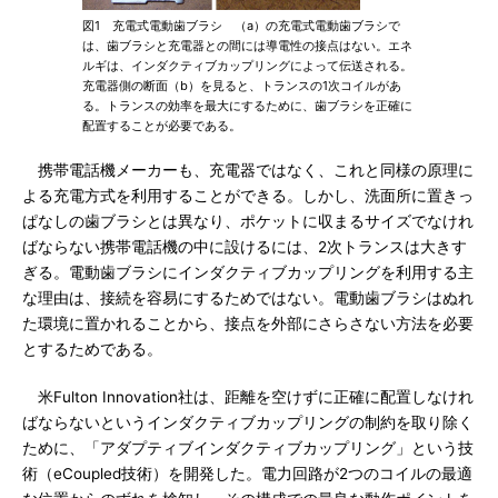
図1 充電式電動歯ブラシ （a）の充電式電動歯ブラシで
は、歯ブラシと充電器との間には導電性の接点はない。エネ
ルギは、インダクティブカップリングによって伝送される。
充電器側の断面（b）を見ると、トランスの1次コイルがあ
る。トランスの効率を最大にするために、歯ブラシを正確に
配置することが必要である。
携帯電話機メーカーも、充電器ではなく、これと同様の原理に
よる充電方式を利用することができる。しかし、洗面所に置きっ
ぱなしの歯ブラシとは異なり、ポケットに収まるサイズでなけれ
ばならない携帯電話機の中に設けるには、2次トランスは大きす
ぎる。電動歯ブラシにインダクティブカップリングを利用する主
な理由は、接続を容易にするためではない。電動歯ブラシはぬれ
た環境に置かれることから、接点を外部にさらさない方法を必要
とするためである。
米Fulton Innovation社は、距離を空けずに正確に配置しなけれ
ばならないというインダクティブカップリングの制約を取り除く
ために、「アダプティブインダクティブカップリング」という技
術（eCoupled技術）を開発した。電力回路が2つのコイルの最適