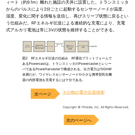
ィート（約9.1m）離れた施設の天井に設置した。トランスミッタ
からのパルスにより2分ごとに起動するセンサーノードが温度、
湿度、変化に関する情報を送信し、再びスリープ状態に戻るとい
う仕組みだ。RFエネルギ伝送による連続的な充電により、充電
式アルカリ電池は常に3Vの状態を維持することができる。
図2 RFエネルギ伝送の仕組み RF通信プラットフォームで
あるPowercastは、トランスミッタのPowercasterとレシー
バであるPowerharvesterで構成される。出力電力は100mW
未満だが、ワイヤレスセンサーノードや小さな携帯型民生機
器の内部電池を充電するには十分である。
その他の電力伝送技術
Copyright © ITmedia, Inc. All Rights Reserved.
次のページへ