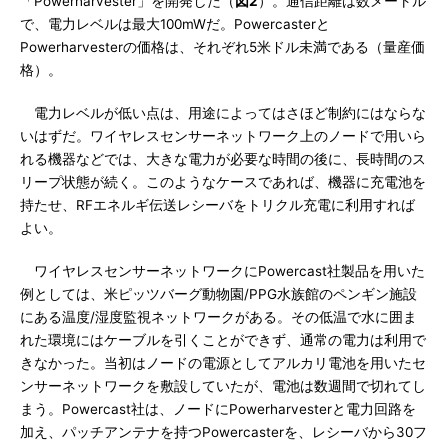
「Powerharvester」を開発した（
図2
）。通信距離は数メートル
で、電力レベルは最大100mWだ。Powercasterと
Powerharvesterの価格は、それぞれ5米ドル未満である（量産価
格）。
電力レベルが低い点は、用途によってはさほど制約にはならな
いはずだ。ワイヤレスセンサーネットワーク上のノードで用いら
れる機器などでは、大きな電力が必要な時間の後に、長時間のス
リープ状態が続く。このようなケースであれば、機器に充電池を
持たせ、RFエネルギ伝送レシーバをトリクル充電に利用すれば
よい。
ワイヤレスセンサーネットワークにPowercast社製品を用いた
例としては、米ピッツバーグ動物園/PPG水族館のペンギン施設
にある温度/湿度監視ネットワークがある。その低温で水に囲ま
れた環境にはケーブルを引くことができず、通常の電力は利用で
きなかった。当初はノードの電源としてアルカリ電池を用いたセ
ンサーネットワークを敷設していたが、電池は数週間で切れてし
まう。Powercast社は、ノードにPowerharvesterと電力回路を
加え、パッチアンテナを持つPowercasterを、レシーバから30フ