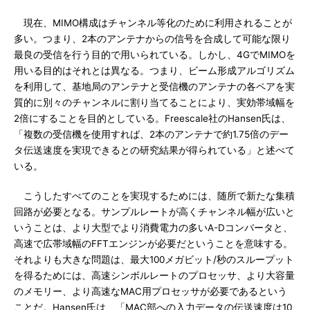
現在、MIMO構成はチャンネル等化のために利用されることが
多い。つまり、2本のアンテナからの信号を合成して可能な限り
最良の受信を行う目的で用いられている。しかし、4GでMIMOを
用いる目的はそれとは異なる。つまり、ビーム形成アルゴリズム
を利用して、基地局のアンテナと受信機のアンテナの各ペアを実
質的に別々のチャンネルに割り当てることにより、実効帯域幅を
2倍にすることを目的としている。Freescale社のHansen氏は、
「複数の受信機を使用すれば、2本のアンテナで約1.75倍のデー
タ伝送速度を実現できるとの研究結果が得られている」と述べて
いる。
こうしたすべてのことを実現するためには、随所で新たな集積
回路が必要となる。サンプルレートが高くチャンネル幅が広いと
いうことは、より大型でより消費電力の多いA-Dコンバータと、
高速で広帯域幅のFFTエンジンが必要だということを意味する。
それよりも大きな問題は、最大100メガビット/秒のスループット
を得るためには、高速シンボルレートのプロセッサ、より大容量
のメモリー、より高速なMAC用プロセッサが必要であるという
ことだ。Hansen氏は、「MAC部への入力データの伝送速度は10