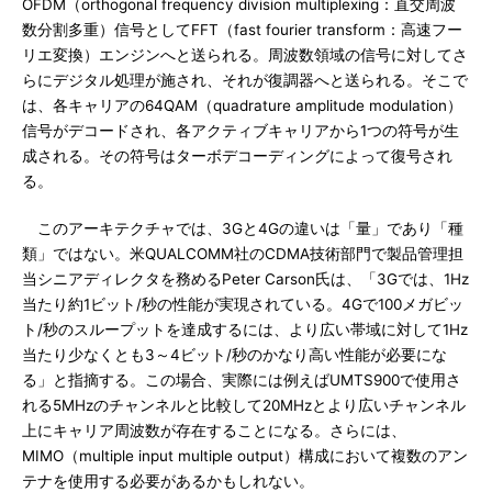
OFDM（orthogonal frequency division multiplexing：直交周波
数分割多重）信号としてFFT（fast fourier transform：高速フー
リエ変換）エンジンへと送られる。周波数領域の信号に対してさ
らにデジタル処理が施され、それが復調器へと送られる。そこで
は、各キャリアの64QAM（quadrature amplitude modulation）
信号がデコードされ、各アクティブキャリアから1つの符号が生
成される。その符号はターボデコーディングによって復号され
る。
このアーキテクチャでは、3Gと4Gの違いは「量」であり「種
類」ではない。米QUALCOMM社のCDMA技術部門で製品管理担
当シニアディレクタを務めるPeter Carson氏は、「3Gでは、1Hz
当たり約1ビット/秒の性能が実現されている。4Gで100メガビッ
ト/秒のスループットを達成するには、より広い帯域に対して1Hz
当たり少なくとも3～4ビット/秒のかなり高い性能が必要にな
る」と指摘する。この場合、実際には例えばUMTS900で使用さ
れる5MHzのチャンネルと比較して20MHzとより広いチャンネル
上にキャリア周波数が存在することになる。さらには、
MIMO（multiple input multiple output）構成において複数のアン
テナを使用する必要があるかもしれない。