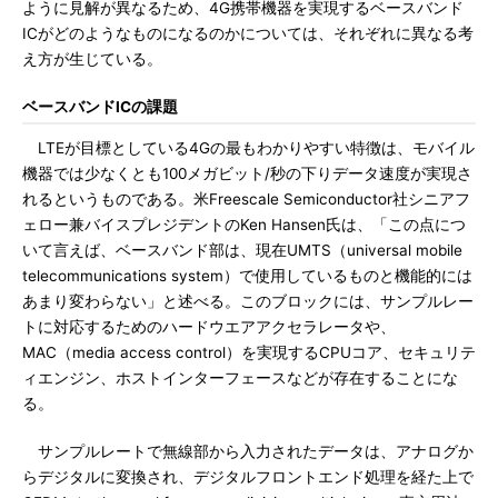
ように見解が異なるため、4G携帯機器を実現するベースバンド
ICがどのようなものになるのかについては、それぞれに異なる考
え方が生じている。
ベースバンドICの課題
LTEが目標としている4Gの最もわかりやすい特徴は、モバイル
機器では少なくとも100メガビット/秒の下りデータ速度が実現さ
れるというものである。米Freescale Semiconductor社シニアフ
ェロー兼バイスプレジデントのKen Hansen氏は、「この点につ
いて言えば、ベースバンド部は、現在UMTS（universal mobile
telecommunications system）で使用しているものと機能的には
あまり変わらない」と述べる。このブロックには、サンプルレー
トに対応するためのハードウエアアクセラレータや、
MAC（media access control）を実現するCPUコア、セキュリテ
ィエンジン、ホストインターフェースなどが存在することにな
る。
サンプルレートで無線部から入力されたデータは、アナログか
らデジタルに変換され、デジタルフロントエンド処理を経た上で