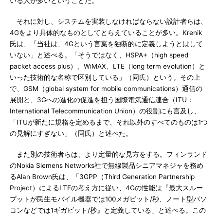
いる人が多いということだ。
それに対し、システムを実装しなければならない設計者らは、
4Gをより具体的なものとしてとらえていることが多い。Krenik
氏は、「当社は、4Gという言葉を独断的に定義しようとはして
いない」と述べる。「そうではなく、HSPA+（high speed
packet access plus）、WiMAX、LTE（long term evolution）と
いった技術的な名称で区別している」（同氏）という。その上
で、GSM（global system for mobile communications）通信の
展開と、3Gへの進化の促進を担う国際電気通信連合（ITU：
International Telecommunication Union）の役割にも言及し、
「ITUが新たに規格を定めるまで、それ以外のすべてのものは1つ
の見解にすぎない」（同氏）と述べた。
また別の技術者らは、より定量的な見方をする。フィンランド
のNokia Siemens Networks社で無線製品シニアマネジャを務め
るAlan Brown氏は、「3GPP（Third Generation Partnership
Project）によるLTEの考え方に従い、4Gの性能は『最大スルー
プットが民生モバイル機器では100メガビット/秒、ノート型パソ
コンなどでは1ギガビット/秒』と定義している」と述べる。この