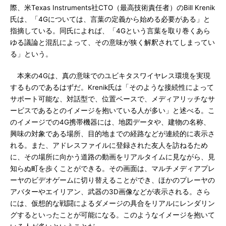
際、米Texas Instruments社CTO（最高技術責任者）のBill Krenik
氏は、「4Gについては、言葉の定義から始める必要がある」と
指摘している。同氏によれば、「4Gという言葉を取り巻くあら
ゆる議論と混乱によって、その意味が狭く解釈されてしまってい
る」という。
本来の4Gは、真の意味でのユビキタスワイヤレス環境を実現
するものであるはずだ。Krenik氏は「そのような接続性によって
サポート可能な、対話型で、位置ベースで、メディアリッチなサ
ービスであるとのイメージを抱いている人が多い」と述べる。こ
のイメージでの4G携帯機器には、地図データや、建物の名称、
興味の対象である場所、目的地までの経路などが連続的に表示さ
れる。また、アドレスファイルに登録された友人を訪ねるため
に、その場所に向かう道路の動画をリアルタイムに見ながら、見
知らぬ町を歩くことができる。その画面は、マルチメディアプレ
ーヤのビデオゲームに切り替えることができ、ほかのプレーヤの
アバターやエイリアン、武器の3D画像などが表示される。さら
には、仮想的な戦闘によるダメージの具合をリアルにレンダリン
グするといったことが可能になる。このようなイメージを抱いて