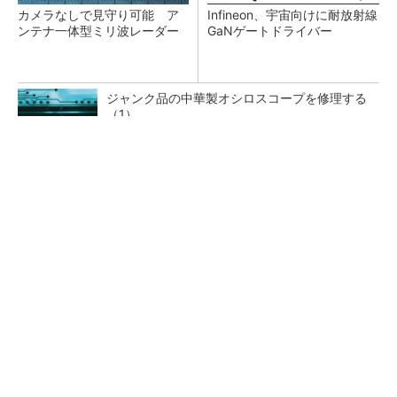
カメラなしで見守り可能 ア
Infineon、宇宙向けに耐放射線
ンテナ一体型ミリ波レーダー
GaNゲートドライバー
ジャンク品の中華製オシロスコープを修理する
（1）
低周波ノイズ抑制に効果 「Silent Switcher
3」に42V入力品が登...
「半導体プロセスエンジニア」って何するの？