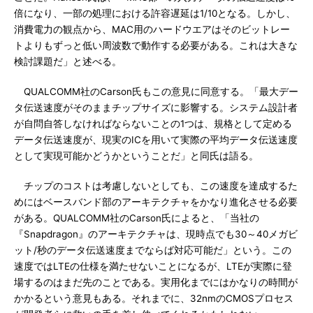
倍になり、一部の処理における許容遅延は1/10となる。しかし、
消費電力の観点から、MAC用のハードウエアはそのビットレー
トよりもずっと低い周波数で動作する必要がある。これは大きな
検討課題だ」と述べる。
QUALCOMM社のCarson氏もこの意見に同意する。「最大デー
タ伝送速度がそのままチップサイズに影響する。システム設計者
が自問自答しなければならないことの1つは、規格として定める
データ伝送速度が、現実のICを用いて実際の平均データ伝送速度
として実現可能かどうかということだ」と同氏は語る。
チップのコストは考慮しないとしても、この速度を達成するた
めにはベースバンド部のアーキテクチャをかなり進化させる必要
がある。QUALCOMM社のCarson氏によると、「当社の
『Snapdragon』のアーキテクチャは、現時点でも30～40メガビ
ット/秒のデータ伝送速度までならば対応可能だ」という。この
速度ではLTEの仕様を満たせないことになるが、LTEが実際に登
場するのはまだ先のことである。実用化までにはかなりの時間が
かかるという意見もある。それまでに、32nmのCMOSプロセス