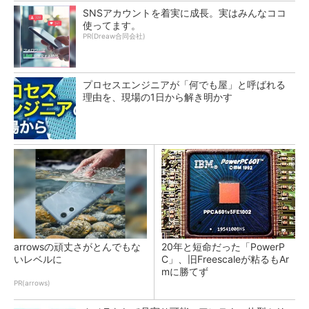
SNSアカウントを着実に成長。実はみんなココ
使ってます。
PR(Dreaw合同会社)
プロセスエンジニアが「何でも屋」と呼ばれる
理由を、現場の1日から解き明かす
arrowsの頑丈さがとんでもな
20年と短命だった「PowerP
いレベルに
C」、旧Freescaleが粘るもAr
mに勝てず
PR(arrows)