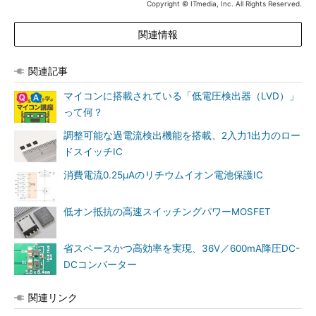
Copyright © ITmedia, Inc. All Rights Reserved.
関連情報
関連記事
マイコンに搭載されている「低電圧検出器（LVD）」
って何？
調整可能な過電流検出機能を搭載、2入力1出力のロー
ドスイッチIC
消費電流0.25μAのリチウムイオン電池保護IC
低オン抵抗の高速スイッチングパワーMOSFET
省スペースかつ高効率を実現、36V／600mA降圧DC-
DCコンバーター
関連リンク