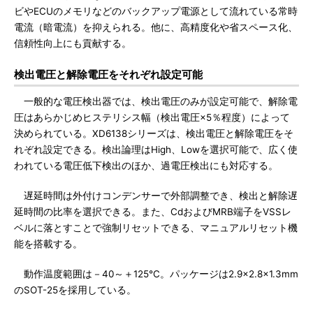
ビやECUのメモリなどのバックアップ電源として流れている常時
電流（暗電流）を抑えられる。他に、高精度化や省スペース化、
信頼性向上にも貢献する。
検出電圧と解除電圧をそれぞれ設定可能
一般的な電圧検出器では、検出電圧のみが設定可能で、解除電
圧はあらかじめヒステリシス幅（検出電圧×5％程度）によって
決められている。XD6138シリーズは、検出電圧と解除電圧をそ
れぞれ設定できる。検出論理はHigh、Lowを選択可能で、広く使
われている電圧低下検出のほか、過電圧検出にも対応する。
遅延時間は外付けコンデンサーで外部調整でき、検出と解除遅
延時間の比率を選択できる。また、CdおよびMRB端子をVSSレ
ベルに落とすことで強制リセットできる、マニュアルリセット機
能を搭載する。
動作温度範囲は－40～＋125℃。パッケージは2.9×2.8×1.3mm
のSOT-25を採用している。