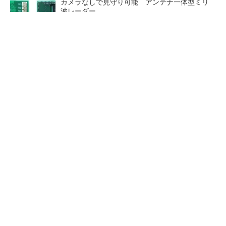
カメラなしで見守り可能 アンテナ一体型ミリ
波レーダー
Infineon、宇宙向けに耐放射線GaNゲートドラ
イバー
ジャンク品の中華製オシロスコープを修理する
（1）
低周波ノイズ抑制に効果 「S
「半導体プロセスエンジニ