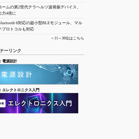
ロームの第2世代テラヘルツ波発振デバイス、
出力4倍に
Bluetooth 6対応の超小型BLEモジュール、マル
チプロトコルも対応
»
11～30位はこちら
ナーリンク
：電源設計
：エレクトロニクス入門