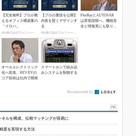
【完全無料】プロが教
【プロの裏技を公開】
FlexRayとAUTOSAR
えるオフィス構築案の
内装を賢くデザインす
は実装段階へ、機能安
「イロハ」
る
全と情報系にも取り組
む
PR(株式会社アルファーテクノ)
PR(株式会社アルファーテクノ)
オールエレクトリック
スマートホンで組み込
化へ前進、HEV/EVの
みシステムを制御する
コア技術は社内で開発
Recommended by
PR
チャンネルを構成、位相マッチングが容易に
の精度を実現する方法