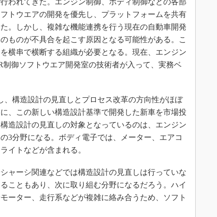
で行われてきた。エンジン制御、ボディ制御などの各部
ソフトウエアの開発を優先し、プラットフォームを共有
った。しかし、複雑な機能連携を行う現在の自動車開発
そのものが不具合を起こす原因となる可能性がある。こ
門を横串で横断する組織が必要となる。現在、エンジン
R制御ソフトウエア開発室の技術者が入って、実務ベ
し、構造設計の見直しとプロセス改革の方向性がほぼ
ットに、この新しい構造設計基準で開発した新車を市場投
、構造設計の見直しの対象となっているのは、エンジン
の3分野になる。ボディ電子では、メーター、エアコ
ドライトなどが含まれる。
シャーシ関連などでは構造設計の見直しは行っていな
することもあり、次に取り組む分野になるだろう。ハイ
やモーター、走行系などが複雑に絡み合うため、ソフト