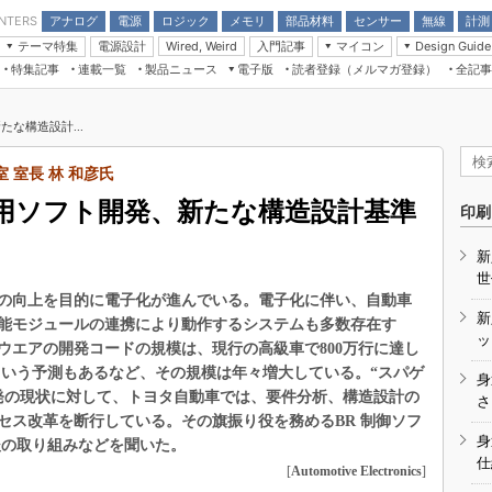
アナログ
電源
ロジック
メモリ
部品材料
センサー
無線
計測
ENTERS
テーマ特集
電源設計
入門記事
マイコン
Wired, Weird
Design Guide
アナログ機能回路
受動部品
特集記事
連載一覧
製品ニュース
電子版
読者登録（メルマガ登録）
全記事
計測機器
Microchip情報
モーター入門
マイコン講座
CEATEC
パワー関連と電源
機構部品
場から
EDN Japan×EE Times Japan統合電
EdgeTech＋
タイミングデバイス
オンデマンドセミナー
Q&Aで学ぶマイコン講座
子版
ディスプレイとドラ
な構造設計...
録
TECHNO-FRONTIER
マイコン入門!! 必携用語集
電子ブックレット
計測とテスト
“徹底”活
 室長 林 和彦氏
組込み/エッジコンピューティング展
信号源とパルス信号
用ソフト開発、新たな構造設計基準
人とくるま展
印刷
/DCコン
Wired, Weird
AUTOMOTIVE WORLD
新
講座
世
の向上を目的に電子化が進んでいる。電子化に伴い、自動車
新
能モジュールの連携により動作するシステムも多数存在す
ッ
ウエアの開発コードの規模は、現行の高級車で800万行に達し
えるという予測もあるなど、その規模は年々増大している。“スパゲ
身
発の現状に対して、トヨタ自動車では、要件分析、構造設計の
座
さ
セス改革を断行している。その旗振り役を務めるBR 制御ソフ
基礎知識
身
後の取り組みなどを聞いた。
仕
DCとノイ
[
Automotive Electronics
]