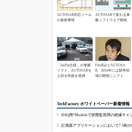
AUTOSAR対応ツール
AUTOSARで変わる車
の最新事情
載ソフトウエア開発
「JasPar仕様」の車載
FlexRayとAUTOSA
ソフト、AUTOSARを
R、2010年には競争領
上回る性能を発揮
域の開発にシフト
TechFactory ホワイトペーパー新着情報
DAQ用?Moduleで状態監視用の絶縁
計測器アプリケーションにおいて7.5桁