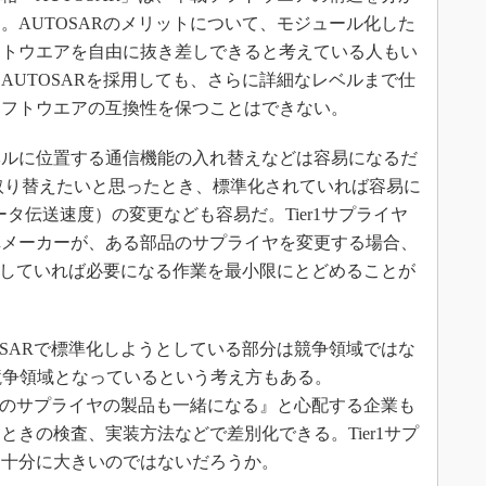
。AUTOSARのメリットについて、モジュール化した
フトウエアを自由に抜き差しできると考えている人もい
AUTOSARを採用しても、さらに詳細なレベルまで仕
ソフトウエアの互換性を保つことはできない。
ルに位置する通信機能の入れ替えなどは容易になるだ
取り替えたいと思ったとき、標準化されていれば容易に
データ伝送速度）の変更なども容易だ。Tier1サプライヤ
車メーカーが、ある部品のサプライヤを変更する場合、
準拠していれば必要になる作業を最小限にとどめることが
SARで標準化しようとしている部分は競争領域ではな
の競争領域となっているという考え方もある。
、どのサプライヤの製品も一緒になる』と心配する企業も
きの検査、実装方法などで差別化できる。Tier1サプ
は十分に大きいのではないだろうか。