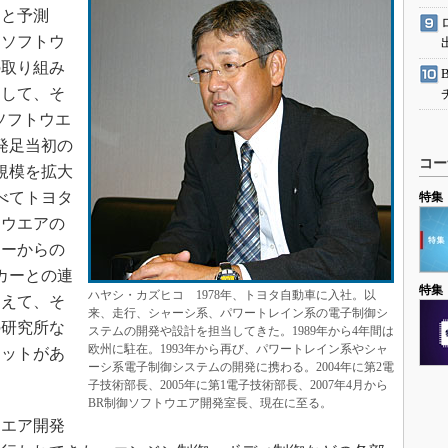
』と予測
てソフトウ
の取り組み
そして、そ
ソフトウエ
。発足当初の
コー
で規模を拡大
べてトヨタ
特集
トウエアの
カーからの
カーとの連
特集
ハヤシ・カズヒコ 1978年、トヨタ自動車に入社。以
加えて、そ
来、走行、シャーシ系、パワートレイン系の電子制御シ
の研究所な
ステムの開発や設計を担当してきた。1989年から4年間は
欧州に駐在。1993年から再び、パワートレイン系やシャ
リットがあ
ーシ系電子制御システムの開発に携わる。2004年に第2電
子技術部長、2005年に第1電子技術部長、2007年4月から
BR制御ソフトウエア開発室長、現在に至る。
エア開発