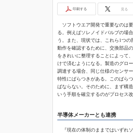
めざせ高効率！ モーター
印刷する
見る
座
Bluetooth mesh入門
ソフトウエア開発で重要なのは要
「SPICEの仕組みとその
る。例えばソレノイドバルブの場
最新記事一覧
う。また、現状では、これら1つの
計測器メーカーから見た5
動作を確認するために、交換部品の
USB Type-Cの登場で評
をきれいに整理することによって、
う変わる？
けで済むようになる。製造のグロ
IoT時代の無線規格を知る【
調達する場合、同じ仕様のセンサー
編】
特性にばらつきがある。このばら
IoT時代の無線規格を知る【
編】
ばならない。そのために、まず構
いう手順を確立するのがプロセス
半導体メーカーとも連携
『現在の体制のままではいずれソ