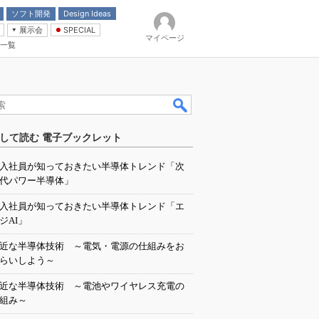
ソフト開発
Design Ideas
展示会
SPECIAL
マイページ
一覧
「電源技術」
イバ
して読む 電子ブックレット
入社員が知っておきたい半導体トレンド「次
代パワー半導体」
入社員が知っておきたい半導体トレンド「エ
ジAI」
近な半導体技術 ～電気・電源の仕組みをお
らいしよう～
近な半導体技術 ～電池やワイヤレス充電の
組み～