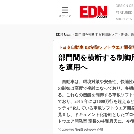
DESIGN C
FEATURED
モーター
LSI
メディア
ARCHIVES
電源設計
マイコン
プロセスエンジニアの現
カーボンニュートラルへの挑戦
FPGA
EDN Japan
>
部門間を横断する制御用ソフト開発、新た
マイクロプロセッサ懐古
IoT×製造業
中堅技術者に贈る電子部品
トヨタ自動車 BR制御ソフトウエア開発室
つながるクルマ
用講座
部門間を横断する制御
エレクトロニクス入門
たった2つの式で始めるDC
バーターの設計
を適用へ
5G（EE Times Japan）
DC-DCコンバーター活用
医療エレ（EE Times Japan）
Wired, Weird
自動車は、環境対策や安全性、快適性
製品解剖（EE Times Japan）
の制御は高度で複雑になっており、各機
マイコン講座
る。これらの機能を制御する車載ソフト
Q&Aで学ぶマイコン講座
ており、2015 年には1000万行を超
ッティ”化している車載ソフトウエア開
高速シリアル伝送技術講
見直し、ドキュメント化を軸としたプロ
記録計／データロガーの
トウエア開発室 室長の林和彦氏に、今
アナログ設計のきほん／A
2008年09月01日 00時00分 公開
ズ編