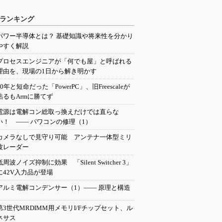
ランキング
パワー半導体とは？ 基礎知識や将来性を分かり
やすく解説
プロセスエンジニアが「何でも屋」と呼ばれる
理由を、現場の1日から解き明かす
20年と短命だった「PowerPC」、旧Freescaleが
粘るもArmに勝てず
電源は電解コン総取っ換えだけでは直らな
い！ ―― パワコンの修理（1）
カメラなしで見守り可能 アンテナ一体型ミリ
波レーダー
低周波ノイズ抑制に効果 「Silent Switcher 3」
に42V入力品が登場
アルミ電解コンデンサー（1）―― 原理と構造
第3世代MRDIMM用メモリI/Fチップセット、ル
ネサス