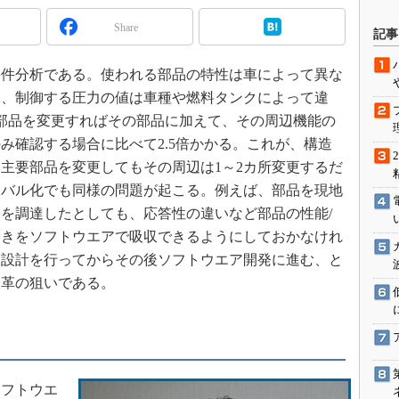
駆動入門講
Share
記事
件分析である。使われる部品の特性は車によって異な
活用設計」
合、制御する圧力の値は車種や燃料タンクによって違
部品を変更すればその部品に加えて、その周辺機能の
G
み確認する場合に比べて2.5倍かかる。これが、構造
価試験はど
主要部品を変更してもその周辺は1～2カ所変更するだ
ーバル化でも同様の問題が起こる。例えば、部品を現地
Thread
を調達したとしても、応答性の違いなど部品の性能/
つきをソフトウエアで吸収できるようにしておかなけれ
Z-Wave
造設計を行ってからその後ソフトウエア開発に進む、と
改革の狙いである。
フトウエ