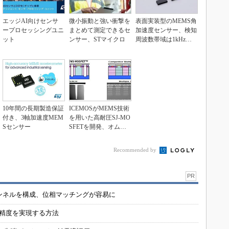
エッジAI向けセンサ
微小振動と強い衝撃を
表面実装型のMEMS角
ープロセッシングユニ
まとめて測定できるセ
加速度センサー、検知
ット
ンサー、STマイクロ
周波数帯域は1kHz以
上
10年間の長期製造保証
ICEMOSがMEMS技術
付き、3軸加速度MEM
を用いた高耐圧SJ-MO
Sセンサー
SFETを開発、オムロ
ンの野洲...
Recommended by
PR
チャンネルを構成、位相マッチングが容易に
の精度を実現する方法