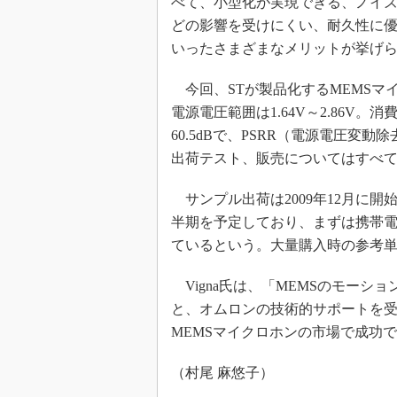
べて、小型化が実現できる、ノイ
どの影響を受けにくい、耐久性に
いったさまざまなメリットが挙げ
今回、STが製品化するMEMSマ
電源電圧範囲は1.64V～2.86V。
60.5dBで、PSRR（電源電圧変
出荷テスト、販売についてはすべて
サンプル出荷は2009年12月に開
半期を予定しており、まずは携帯
ているという。大量購入時の参考単
Vigna氏は、「MEMSのモーシ
と、オムロンの技術的サポートを受
MEMSマイクロホンの市場で成功
（村尾 麻悠子）