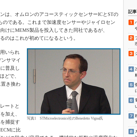
駆動入門講
記事
ンは、オムロンのアコースティックセンサーICとSTの
ものである。これまで加速度センサーやジャイロセン
向けにMEMS製品を投入してきた同社であるが、
活用設計」
するのはこれが初めてになるという。
G
ら用いられ
価試験はど
デンサマイ
速に普及し
Thread
年ほどで、
Z-Wave
に置き換わ
。
プレートと
圧を加え、
写真1 STMicroelectronics社のBenedetto Vigna氏
化を捕捉す
ECMに比