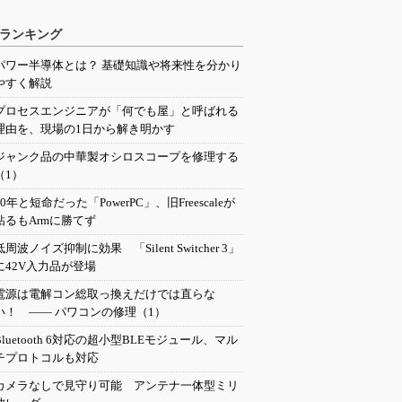
ランキング
パワー半導体とは？ 基礎知識や将来性を分かり
やすく解説
プロセスエンジニアが「何でも屋」と呼ばれる
理由を、現場の1日から解き明かす
ジャンク品の中華製オシロスコープを修理する
（1）
20年と短命だった「PowerPC」、旧Freescaleが
粘るもArmに勝てず
低周波ノイズ抑制に効果 「Silent Switcher 3」
に42V入力品が登場
電源は電解コン総取っ換えだけでは直らな
い！ ―― パワコンの修理（1）
Bluetooth 6対応の超小型BLEモジュール、マル
チプロトコルも対応
カメラなしで見守り可能 アンテナ一体型ミリ