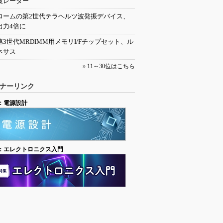
波レーダー
ロームの第2世代テラヘルツ波発振デバイス、
出力4倍に
第3世代MRDIMM用メモリI/Fチップセット、ル
ネサス
»
11～30位はこちら
ナーリンク
：電源設計
：エレクトロニクス入門