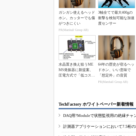
ガシガシ使えるヘッド
3軸全てで最大400gの
ホン。カッターでも傷
衝撃を検知可能な加速
がつきにくい
度センサー
PR(Marshall Group AB)
水晶置き換え狙うME
64年の歴史が宿るヘッ
MS発振器に新提案、
ドホン、いい意味で
圧電方式で「低コス
「想定外」の音質
ト」に磨き
PR(Marshall Group AB)
TechFactory ホワイトペーパー新着情報
DAQ用?Moduleで状態監視用の絶縁
計測器アプリケーションにおいて7.5桁