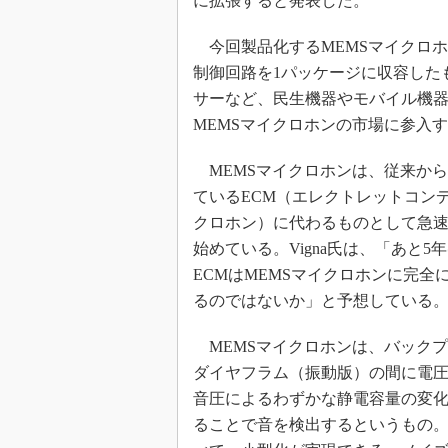
に拡張すると発表した。
めざせ高効率！ モーター
座
今回製品化するMEMSマイクロホ
Bluetooth mesh入門
制御回路を1パッケージに収容した
サーなど、民生機器やモバイル機器
「SPICEの仕組みとその
最新記事一覧
MEMSマイクロホンの市場に参入
計測器メーカーから見た5
MEMSマイクロホンは、従来か
USB Type-Cの登場で評
う変わる？
ているECM（エレクトレットコン
クロホン）に代わるものとして急
IoT時代の無線規格を知る【
編】
始めている。Vigna氏は、「あと5
IoT時代の無線規格を知る【
ECMはMEMSマイクロホンに完全
編】
るのではないか」と予想している
MEMSマイクロホンは、バック
ダイヤフラム（振動版）の間に電
音圧によるわずかな静電容量の変
ることで音を検出するというもの。