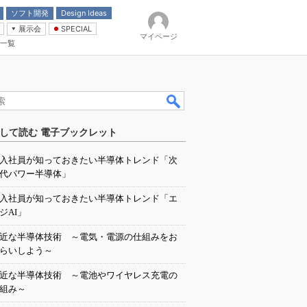
ソフト開発
Design Ideas
展示会
SPECIAL
マイページ
一覧
「電源技術」
イバ
して読む 電子ブックレット
入社員が知っておきたい半導体トレンド「次
代パワー半導体」
入社員が知っておきたい半導体トレンド「エ
ジAI」
近な半導体技術 ～電気・電源の仕組みをお
らいしよう～
近な半導体技術 ～電池やワイヤレス充電の
組み～