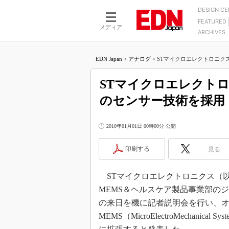
DESIGN C
FEATURED
モーター
LSI
メディア
ARCHIVES
電源設計
マイコン
プロセスエンジニアの現
カーボンニュートラルへの挑戦
FPGA
EDN Japan
>
アナログ
>
STマイクロエレクトロニクス
マイクロプロセッサ懐古
IoT×製造業
中堅技術者に贈る電子部品
STマイクロエレクト
つながるクルマ
用講座
のセンサー技術を採用
エレクトロニクス入門
たった2つの式で始めるDC
バーターの設計
5G（EE Times Japan）
DC-DCコンバーター活用
2010年01月01日 00時00分 公開
医療エレ（EE Times Japan）
Wired, Weird
製品解剖（EE Times Japan）
印刷する
見る
マイコン講座
Q&Aで学ぶマイコン講座
STマイクロエレクトロニクス（以下、ST）
高速シリアル伝送技術講
MEMS＆ヘルスケア製品事業部のジェネラ
記録計／データロガーの
の来日を機に記者説明会を行い、
MEMS（MicroElectroMechan
アナログ設計のきほん／A
ズ編