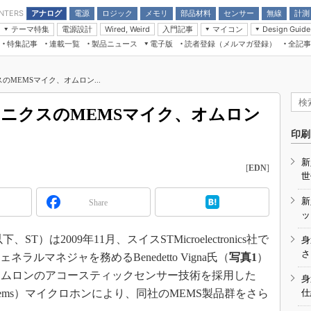
アナログ
電源
ロジック
メモリ
部品材料
センサー
無線
計測
ENTERS
テーマ特集
電源設計
入門記事
マイコン
Wired, Weird
Design Guide
アナログ機能回路
受動部品
特集記事
連載一覧
製品ニュース
電子版
読者登録（メルマガ登録）
全記事
計測機器
Microchip情報
モーター入門
マイコン講座
CEATEC
パワー関連と電源
機構部品
場から
EDN Japan×EE Times Japan統合電
EdgeTech＋
タイミングデバイス
オンデマンドセミナー
Q&Aで学ぶマイコン講座
子版
ディスプレイとドラ
のMEMSマイク、オムロン...
録
TECHNO-FRONTIER
マイコン入門!! 必携用語集
電子ブックレット
計測とテスト
“徹底”活
組込み/エッジコンピューティング展
ロニクスのMEMSマイク、オムロン
信号源とパルス信号
人とくるま展
印刷
/DCコン
Wired, Weird
AUTOMOTIVE WORLD
新
講座
[
EDN
]
世
新
Share
ッ
は2009年11月、スイスSTMicroelectronics社で
身
座
さ
ルマネジャを務めるBenedetto Vigna氏（
写真1
）
基礎知識
オムロンのアコースティックセンサー技術を採用した
身
ical Systems）マイクロホンにより、同社のMEMS製品群をさら
仕
DCとノイ