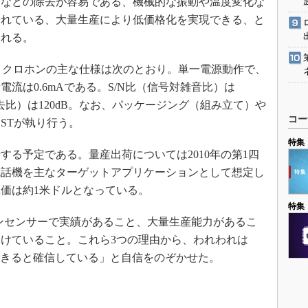
ズなどの除去が容易である、機械的な振動や温度変化な
優れている、大量生産により低価格化を実現できる、と
られる。
イクロホンの主な仕様は次のとおり。単一電源動作で、
消費電流は0.6mAである。S/N比（信号対雑音比）は
動除去比）は120dB。なお、パッケージング（組み立て）や
コー
STが執り行う。
特集
始する予定である。量産出荷については2010年の第1四
電話機を主なターゲットアプリケーションとして想定し
価は約1米ドルとなっている。
特集
ョンセンサーで実績があること、大量生産能力があるこ
けていること。これら3つの理由から、われわれは
できると確信している」と自信をのぞかせた。