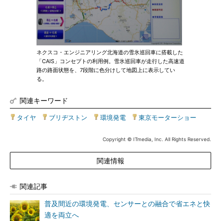
ネクスコ・エンジニアリング北海道の雪氷巡回車に搭載した
「CAIS」コンセプトの利用例。雪氷巡回車が走行した高速道
路の路面状態を、7段階に色分けして地図上に表示してい
る。
関連キーワード
タイヤ
|
ブリヂストン
|
環境発電
|
東京モーターショー
Copyright © ITmedia, Inc. All Rights Reserved.
関連情報
関連記事
普及間近の環境発電、センサーとの融合で省エネと快
適を両立へ