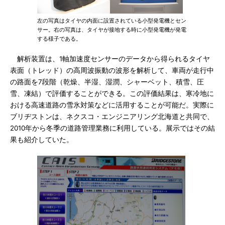
左の写真はタイヤの内面に設置されている小型発電機とセン
サー。右の写真は、タイヤが接地する時に小型発電機が発電
する様子である。
解析装置は、1軸加速度センサーのデータから得られるタイヤ
表面（トレッド）の高周波振動の波形を解析して、車両が走行中
の路面を7段階（乾燥、半湿、湿潤、シャーベット、積雪、圧
雪、凍結）で評価することができる。この評価結果は、寒冷地に
おける高速道路の雪氷対策などに活用することが可能だ。実際に
ブリヂストンは、ネクスコ・エンジニアリング北海道と共同で、
2010年から冬季の道路管理業務に利用している。展示ではその結
果も紹介していた。