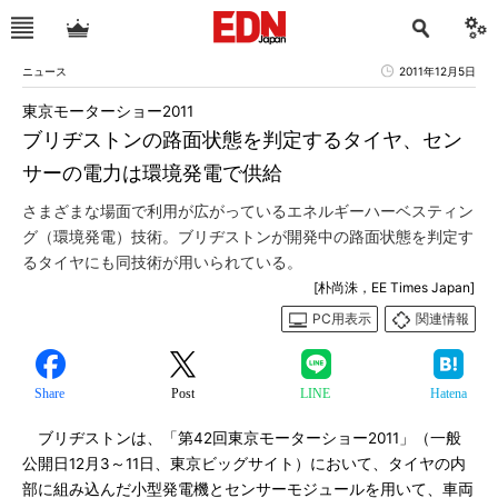
ニュース
2011年12月5日
東京モーターショー2011
ブリヂストンの路面状態を判定するタイヤ、セン
サーの電力は環境発電で供給
さまざまな場面で利用が広がっているエネルギーハーベスティン
グ（環境発電）技術。ブリヂストンが開発中の路面状態を判定す
るタイヤにも同技術が用いられている。
[朴尚洙，EE Times Japan]
PC用表示
関連情報
Share
Post
LINE
Hatena
ブリヂストンは、「第42回東京モーターショー2011」（一般
公開日12月3～11日、東京ビッグサイト）において、タイヤの内
部に組み込んだ小型発電機とセンサーモジュールを用いて、車両