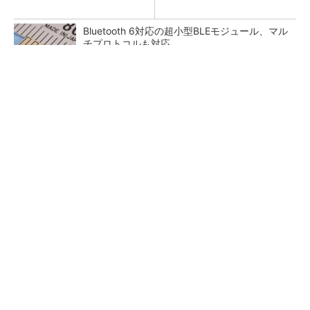
Bluetooth 6対応の超小型BLEモジュール、マル
チプロトコルも対応
カメラなしで見守り可能 アンテナ一体型ミリ
波レーダー
「半導体プロセスエンジニア」って何するの？