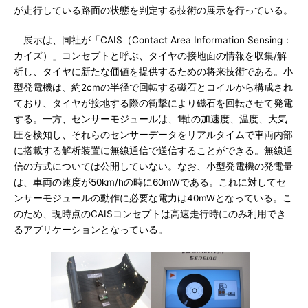
が走行している路面の状態を判定する技術の展示を行っている。
展示は、同社が「CAIS（Contact Area Information Sensing：
カイズ）」コンセプトと呼ぶ、タイヤの接地面の情報を収集/解
析し、タイヤに新たな価値を提供するための将来技術である。小
型発電機は、約2cmの半径で回転する磁石とコイルから構成され
ており、タイヤが接地する際の衝撃により磁石を回転させて発電
する。一方、センサーモジュールは、1軸の加速度、温度、大気
圧を検知し、それらのセンサーデータをリアルタイムで車両内部
に搭載する解析装置に無線通信で送信することができる。無線通
信の方式については公開していない。なお、小型発電機の発電量
は、車両の速度が50km/hの時に60mWである。これに対してセ
ンサーモジュールの動作に必要な電力は40mWとなっている。こ
のため、現時点のCAISコンセプトは高速走行時にのみ利用でき
るアプリケーションとなっている。