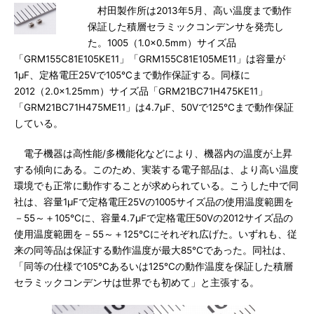
村田製作所は2013年5月、高い温度まで動作
保証した積層セラミックコンデンサを発売し
た。1005（1.0×0.5mm）サイズ品
「GRM155C81E105KE11」「GRM155C81E105ME11」は容量が
1μF、定格電圧25Vで105℃まで動作保証する。同様に
2012（2.0×1.25mm）サイズ品「GRM21BC71H475KE11」
「GRM21BC71H475ME11」は4.7μF、50Vで125℃まで動作保証
している。
電子機器は高性能/多機能化などにより、機器内の温度が上昇
する傾向にある。このため、実装する電子部品は、より高い温度
環境でも正常に動作することが求められている。こうした中で同
社は、容量1μFで定格電圧25Vの1005サイズ品の使用温度範囲を
－55～＋105℃に、容量4.7μFで定格電圧50Vの2012サイズ品の
使用温度範囲を－55～＋125℃にそれぞれ広げた。いずれも、従
来の同等品は保証する動作温度が最大85℃であった。同社は、
「同等の仕様で105℃あるいは125℃の動作温度を保証した積層
セラミックコンデンサは世界でも初めて」と主張する。