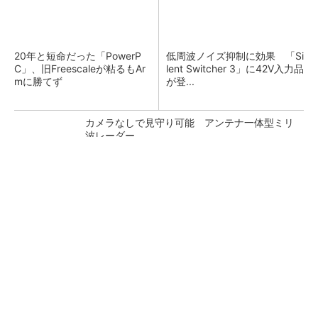
20年と短命だった「PowerP
低周波ノイズ抑制に効果 「Si
C」、旧Freescaleが粘るもAr
lent Switcher 3」に42V入力品
mに勝てず
が登...
カメラなしで見守り可能 アンテナ一体型ミリ
波レーダー
Bluetooth 6対応の超小型BLEモジュール、マル
チプロトコルも対応
「半導体プロセスエンジニア」って何するの？