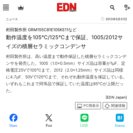
ニュース
2013年5月31日
村田製作所 GRM155C81E105KE11など
動作温度を105℃/125℃まで保証、1005/2012サ
イズの積層セラミックコンデンサ
村田製作所は、高い温度まで動作保証した積層セラミックコンデ
ンサを発売した。1005（1.0×0.5mm）サイズ品は容量が1μF、定
格電圧25Vで105℃まで、2012（2.0×1.25mm）サイズ品は同様
に4.7μF、50Vで125℃まで、それぞれ動作温度を保証している。
いずれもこれまで同等品で保証していた温度は85℃が上限だっ
た。
[EDN Japan]
PC用表示
関連情報
Share
Post
LINE
Hatena