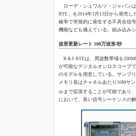
ローデ・シュワルツ・ジャパンは
めざせ高効率！ モーター
座
RTE」を2014年3月13日から発
Bluetooth mesh入門
確率で突発的に発生する不具合信
機能なども備えている。組み込み
「SPICEの仕組みとその
最新記事一覧
波形更新レート 100万波形/秒
計測器メーカーから見た5
USB Type-Cの登場で評
R＆S RTEは、周波数帯域を200MH
う変わる？
が可能なデジタルオシロスコープで
IoT時代の無線規格を知る【
編】
のモデルを用意している。サンプリ
メモリ長はチャネルあたり10Mサ
IoT時代の無線規格を知る【
編】
ルまで拡張することが可能であり、
において、長い信号シーケンスの