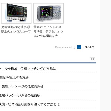
更新速度450万波形/秒
最大5Mポイントのメ
以上のオシロスコープ
モリ長、デジタルオシ
ロの性能/機能を大幅
向上
Recommended by
PR
チャンネルを構成、位相マッチングが容易に
の精度を実現する方法
 先端パッケージの低電流評価
先端パッケージ評価の最前線
状態・粉体混合状態を可視化する方法とは