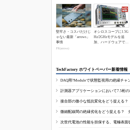
堅牢さ・コスパだけじ
オシロスコープに1.5G
ゃない最新「arrows」
Hz/2GHzモデルを追
事情
加、ハードウェアで50
0μV/d...
PR(arrows)
TechFactory ホワイトペーパー新着情報
DAQ用?Moduleで状態監視用の絶縁
計測器アプリケーションにおいて7.5桁
接合部の微小な抵抗変化をどう捉える？
微細配線間の絶縁劣化をどう捉える？ 
次世代電池の性能を担保する、電極表面