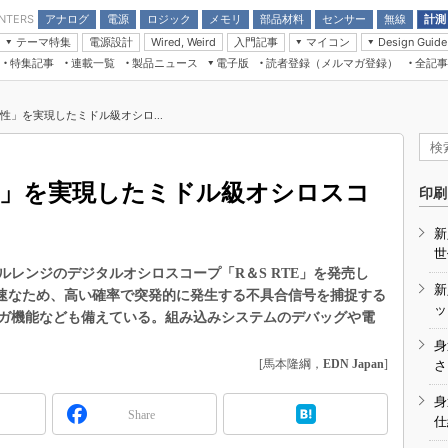
アナログ
電源
ロジック
メモリ
部品材料
センサー
無線
計測
ENTERS
テーマ特集
電源設計
入門記事
マイコン
Wired, Weird
Design Guide
アナログ機能回路
受動部品
特集記事
連載一覧
製品ニュース
電子版
読者登録（メルマガ登録）
全記事
計測機器
Microchip情報
モーター入門
マイコン講座
CEATEC
パワー関連と電源
機構部品
場から
EDN Japan×EE Times Japan統合電
EdgeTech＋
タイミングデバイス
オンデマンドセミナー
Q&Aで学ぶマイコン講座
子版
ディスプレイとドラ
作性」を実現したミドル級オシロ...
録
TECHNO-FRONTIER
マイコン入門!! 必携用語集
電子ブックレット
計測とテスト
“徹底”活
組込み/エッジコンピューティング展
信号源とパルス信号
作性」を実現したミドル級オシロスコ
人とくるま展
印刷
/DCコン
Wired, Weird
AUTOMOTIVE WORLD
新
講座
世
レンジのデジタルオシロスコープ「R＆S RTE」を発売し
新
高速なため、高い確率で突発的に発生する不具合信号を捕捉する
ッ
ガ機能なども備えている。組み込みシステムのデバッグや電
身
座
[馬本隆綱，
EDN Japan
]
さ
基礎知識
身
Share
仕
DCとノイ