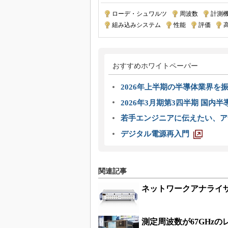
ローデ・シュワルツ
|
周波数
|
計測
組み込みシステム
|
性能
|
評価
|
おすすめホワイトペーパー
2026年上半期の半導体業界を振
2026年3月期第3四半期 国内
若手エンジニアに伝えたい、ア
デジタル電源再入門
関連記事
ネットワークアナライ
測定周波数が67GHz