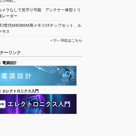
出力4倍に
カメラなしで見守り可能 アンテナ一体型ミリ
波レーダー
第3世代MRDIMM用メモリI/Fチップセット、ル
ネサス
»
11～30位はこちら
ナーリンク
：電源設計
：エレクトロニクス入門