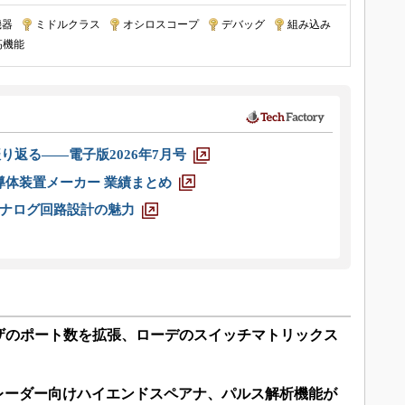
機器
|
ミドルクラス
|
オシロスコープ
|
デバッグ
|
組み込み
|
高機能
り返る――電子版2026年7月号
半導体装置メーカー 業績まとめ
ナログ回路設計の魅力
ザのポート数を拡張、ローデのスイッチマトリックス
のレーダー向けハイエンドスペアナ、パルス解析機能が