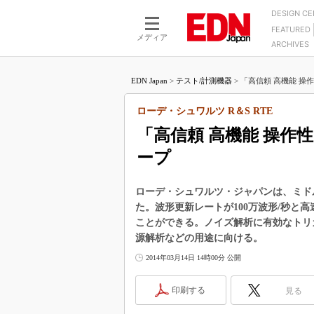
DESIGN C
FEATURED
モーター
LSI
メディア
ARCHIVES
電源設計
マイコン
プロセスエンジニアの現
カーボンニュートラルへの挑戦
FPGA
EDN Japan
>
テスト/計測機器
>
「高信頼 高機能 操
マイクロプロセッサ懐古
IoT×製造業
中堅技術者に贈る電子部品
ローデ・シュワルツ R＆S RTE
つながるクルマ
用講座
「高信頼 高機能 操
エレクトロニクス入門
たった2つの式で始めるDC
バーターの設計
ープ
5G（EE Times Japan）
DC-DCコンバーター活用
医療エレ（EE Times Japan）
Wired, Weird
ローデ・シュワルツ・ジャパンは、ミドル
製品解剖（EE Times Japan）
た。波形更新レートが100万波形/秒と
マイコン講座
ことができる。ノイズ解析に有効なトリ
Q&Aで学ぶマイコン講座
源解析などの用途に向ける。
高速シリアル伝送技術講
2014年03月14日 14時00分 公開
記録計／データロガーの
印刷する
見る
アナログ設計のきほん／A
ズ編