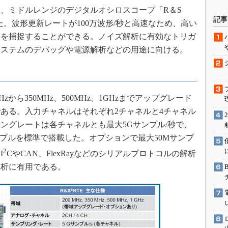
、ミドルレンジのデジタルオシロスコープ「R＆S
駆動入門講
記事
売した。波形更新レートが100万波形/秒と高速なため、高い
号を捕捉することができる。ノイズ解析に有効なトリガ
システムのデバッグや電源解析などの用途に向ける。
活用設計」
G
価試験はど
zから350MHz、500MHz、1GHzまでアップグレード
ある。入力チャネルはそれぞれ2チャネルと4チャネル
Thread
ングレートは各チャネルとも最大5Gサンプル/秒で、
ンプルを標準で搭載した。オプションで最大50Mサンプ
Z-Wave
2
I
CやCAN、FlexRayなどのシリアルプロトコルの解析
解析に有用である。