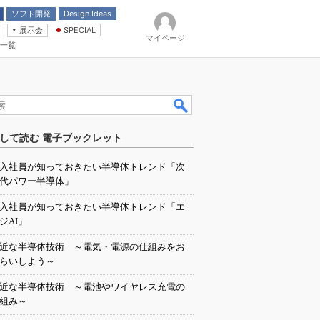
ソフト開発
Design Ideas
展示会
SPECIAL
マイページ
一覧
「電源技術」
イバ
して読む 電子ブックレット
入社員が知っておきたい半導体トレンド「次
代パワー半導体」
入社員が知っておきたい半導体トレンド「エ
ジAI」
近な半導体技術 ～電気・電源の仕組みをお
らいしよう～
近な半導体技術 ～電池やワイヤレス充電の
組み～