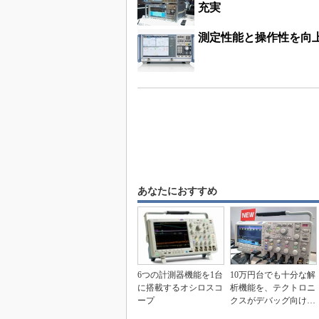
充実
測定性能と操作性を向
あなたにおすすめ
6つの計測器機能を1台
10万円台でも十分な解
に搭載するオシロスコ
析機能を、テクトロニ
ープ
クスがデバッグ向けオ
シロを拡充