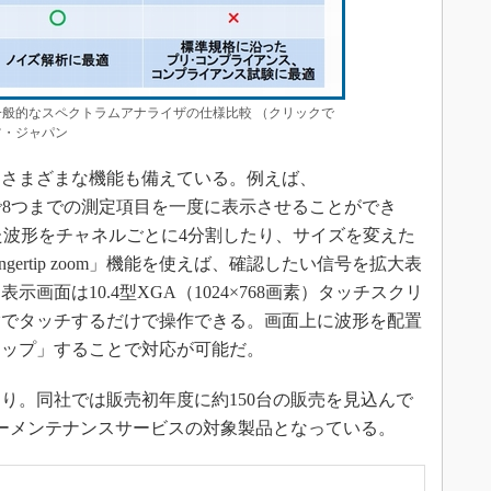
と一般的なスペクトラムアナライザの仕様比較 （クリックで
ツ・ジャパン
さまざまな機能も備えている。例えば、
1つで8つまでの測定項目を一度に表示させることができ
定した波形をチャネルごとに4分割したり、サイズを変えた
ertip zoom」機能を使えば、確認したい信号を拡大表
画面は10.4型XGA（1024×768画素）タッチスクリ
指でタッチするだけで操作できる。画面上に波形を配置
ロップ」することで対応が可能だ。
より。同社では販売初年度に約150台の販売を見込んで
ーメンテナンスサービスの対象製品となっている。