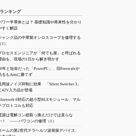
ランキング
パワー半導体とは？ 基礎知識や将来性を分かり
やすく解説
ジャンク品の中華製オシロスコープを修理する
（1）
プロセスエンジニアが「何でも屋」と呼ばれる
理由を、現場の1日から解き明かす
20年と短命だった「PowerPC」、旧Freescaleが
粘るもArmに勝てず
低周波ノイズ抑制に効果 「Silent Switcher 3」
に42V入力品が登場
Bluetooth 6対応の超小型BLEモジュール、マル
チプロトコルも対応
電源は電解コン総取っ換えだけでは直らな
い！ ―― パワコンの修理（1）
ロームの第2世代テラヘルツ波発振デバイス、