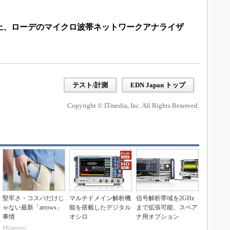
上、ローデのマイクロ波帯ネットワークアナライザ
テスト/計測
EDN Japan トップ
Copyright © ITmedia, Inc. All Rights Reserved.
堅牢さ・コスパだけじ
マルチドメイン解析機
信号解析帯域を2GHz
ゃない最新「arrows」
能を搭載したデジタル
まで拡張可能、スペア
事情
オシロ
ナ用オプション
PR(arrows)