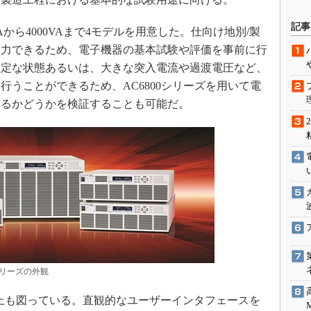
駆動入門講
記事
Aから4000VAまで4モデルを用意した。仕向け地別/製
出力できるため、電子機器の基本試験や評価を事前に行
安定な状態あるいは、大きな突入電流や過渡電圧など、
活用設計」
行うことができるため、AC6800シリーズを用いて電
G
するかどうかを検証することも可能だ。
価試験はど
Thread
Z-Wave
0」シリーズの外観
向上も図っている。直観的なユーザーインタフェースを