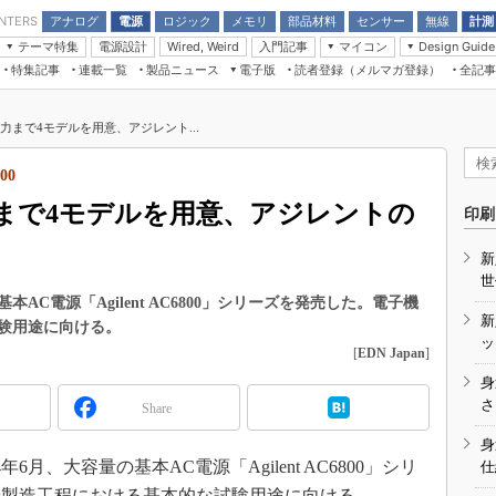
アナログ
電源
ロジック
メモリ
部品材料
センサー
無線
計測
ENTERS
テーマ特集
電源設計
入門記事
マイコン
Wired, Weird
Design Guide
アナログ機能回路
受動部品
特集記事
連載一覧
製品ニュース
電子版
読者登録（メルマガ登録）
全記事
計測機器
Microchip情報
モーター入門
マイコン講座
CEATEC
パワー関連と電源
機構部品
場から
EDN Japan×EE Times Japan統合電
EdgeTech＋
タイミングデバイス
オンデマンドセミナー
Q&Aで学ぶマイコン講座
子版
ディスプレイとドラ
A出力まで4モデルを用意、アジレント...
録
TECHNO-FRONTIER
マイコン入門!! 必携用語集
電子ブックレット
計測とテスト
“徹底”活
00
組込み/エッジコンピューティング展
信号源とパルス信号
A出力まで4モデルを用意、アジレントの
人とくるま展
印刷
/DCコン
Wired, Weird
AUTOMOTIVE WORLD
新
講座
世
C電源「Agilent AC6800」シリーズを発売した。電子機
新
験用途に向ける。
ッ
[
EDN Japan
]
身
座
さ
Share
基礎知識
身
月、大容量の基本AC電源「Agilent AC6800」シリ
仕
DCとノイ
や製造工程における基本的な試験用途に向ける。