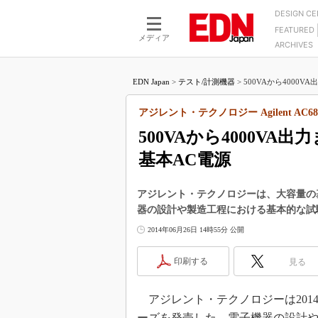
DESIGN C
FEATURED
モーター
LSI
メディア
ARCHIVES
電源設計
マイコン
プロセスエンジニアの現
カーボンニュートラルへの挑戦
FPGA
EDN Japan
>
テスト/計測機器
>
500VAから4000V
マイクロプロセッサ懐古
IoT×製造業
中堅技術者に贈る電子部品
アジレント・テクノロジー Agilent AC68
つながるクルマ
用講座
500VAから4000V
エレクトロニクス入門
たった2つの式で始めるDC
バーターの設計
基本AC電源
5G（EE Times Japan）
DC-DCコンバーター活用
医療エレ（EE Times Japan）
Wired, Weird
アジレント・テクノロジーは、大容量の基本A
製品解剖（EE Times Japan）
器の設計や製造工程における基本的な試
マイコン講座
2014年06月26日 14時55分 公開
Q&Aで学ぶマイコン講座
高速シリアル伝送技術講
印刷する
見る
記録計／データロガーの
アジレント・テクノロジーは2014年6
アナログ設計のきほん／A
ズ編
ーズを発売した。電子機器の設計