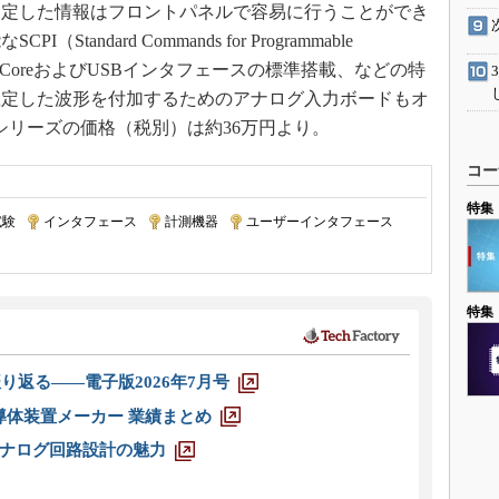
測定した情報はフロントパネルで容易に行うことができ
andard Commands for Programmable
/LXI CoreおよびUSBインタフェースの標準搭載、などの特
想定した波形を付加するためのアナログ入力ボードもオ
0シリーズの価格（税別）は約36万円より。
コー
特集
試験
|
インタフェース
|
計測機器
|
ユーザーインタフェース
|
特集
り返る――電子版2026年7月号
半導体装置メーカー 業績まとめ
ナログ回路設計の魅力