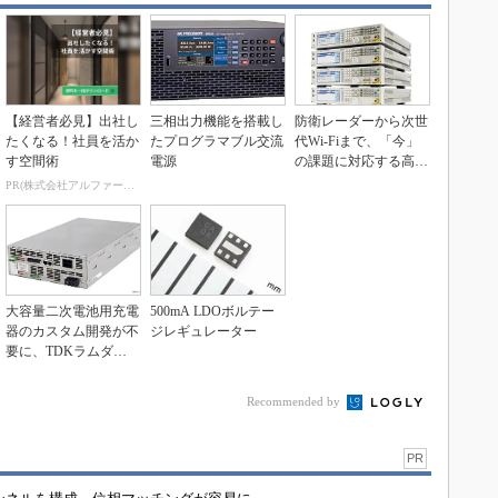
【経営者必見】出社し
三相出力機能を搭載し
防衛レーダーから次世
たくなる！社員を活か
たプログラマブル交流
代Wi-Fiまで、「今」
す空間術
電源
の課題に対応する高周
波信号発生器
PR(株式会社アルファーテクノ)
大容量二次電池用充電
500mA LDOボルテー
器のカスタム開発が不
ジレギュレーター
要に、TDKラムダが
標準品を発売
Recommended by
PR