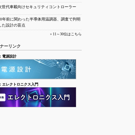
次世代車載向けセキュリティコントローラー
30年前に関わった半導体用温調器、調査で判明
した設計の盲点
»
11～30位はこちら
ナーリンク
：電源設計
：エレクトロニクス入門