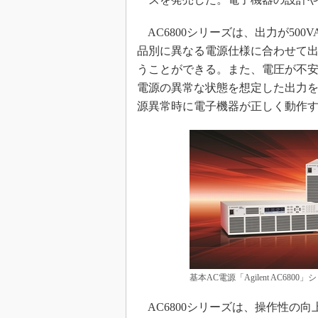
めざせ高効率！ モーター
座
AC6800シリーズは、出力が500V
Bluetooth mesh入門
品別に異なる電源仕様に合わせて
うことができる。また、電圧が不
「SPICEの仕組みとその
最新記事一覧
電源の異常な状態を想定した出力を
計測器メーカーから見た5
源異常時に電子機器が正しく動作
USB Type-Cの登場で評
う変わる？
IoT時代の無線規格を知る【
編】
IoT時代の無線規格を知る【
編】
基本AC電源「Agilent AC680
AC6800シリーズは、操作性の