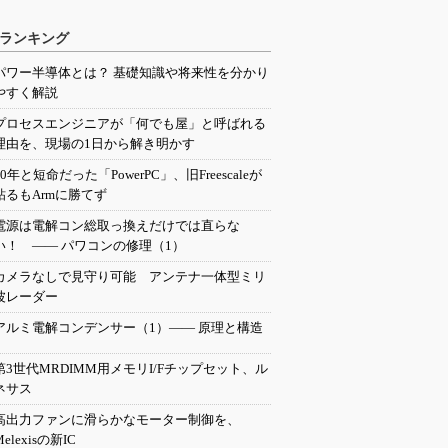
ランキング
パワー半導体とは？ 基礎知識や将来性を分かり
やすく解説
プロセスエンジニアが「何でも屋」と呼ばれる
理由を、現場の1日から解き明かす
20年と短命だった「PowerPC」、旧Freescaleが
粘るもArmに勝てず
電源は電解コン総取っ換えだけでは直らな
い！ ―― パワコンの修理（1）
カメラなしで見守り可能 アンテナ一体型ミリ
波レーダー
アルミ電解コンデンサー（1）―― 原理と構造
第3世代MRDIMM用メモリI/Fチップセット、ル
ネサス
高出力ファンに滑らかなモーター制御を、
Melexisの新IC