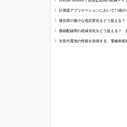
DAQ用?Moduleで状態監視用の絶縁
計測器アプリケーションにおいて7.5桁
接合部の微小な抵抗変化をどう捉える？
微細配線間の絶縁劣化をどう捉える？ 
次世代電池の性能を担保する、電極表面