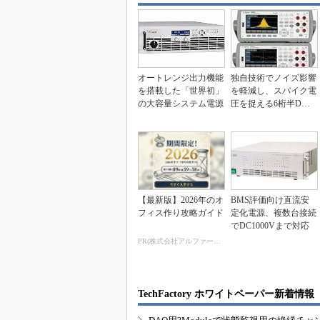
オートレンジ出力機能
独自技術でノイズ影響
を搭載した「世界初」
を軽減し、スパイク電
の大容量システム電源
圧を捉える6桁半DM
M
【最新版】2026年のオ
BMS評価向け直流安
フィス作り攻略ガイド
定化電源、複数台接続
でDC1000Vまで対応
PR(株式会社アルファーテクノ)
TechFactory ホワイトペーパー新着情報