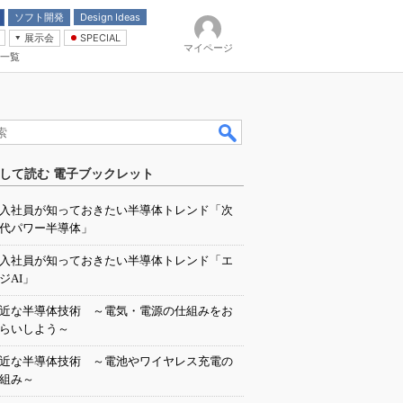
ソフト開発
Design Ideas
展示会
SPECIAL
マイページ
一覧
「電源技術」
イバ
して読む 電子ブックレット
入社員が知っておきたい半導体トレンド「次
代パワー半導体」
入社員が知っておきたい半導体トレンド「エ
ジAI」
近な半導体技術 ～電気・電源の仕組みをお
らいしよう～
近な半導体技術 ～電池やワイヤレス充電の
組み～