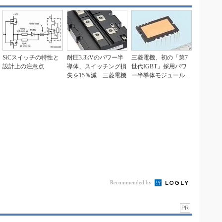
SiCスイッチの特性と
耐圧3.3kVのパワー半
三菱電機、初の「第7
設計上の注意点
導体、スイッチング損
世代IGBT」採用パワ
失を15％減 三菱電機
ー半導体モジュールを
発売
Recommended by
PR