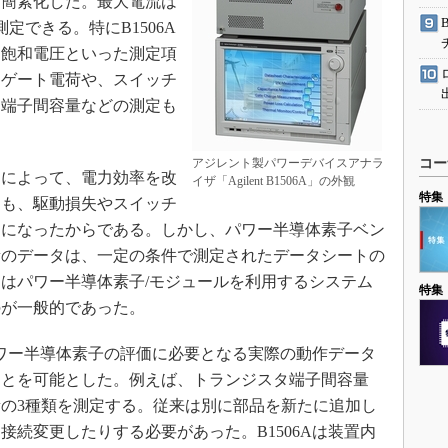
り簡素化した。最大電流は
測定できる。特にB1506A
、飽和電圧といった測定項
るゲート電荷や、スイッチ
タ端子間容量などの測定も
アジレント製パワーデバイスアナラ
コー
によって、電力効率を改
イザ「Agilent B1506A」の外観
特集
りも、駆動損失やスイッチ
うになったからである。しかし、パワー半導体素子ベン
量のデータは、一定の条件で測定されたデータシートの
はパワー半導体素子/モジュールを利用するシステム
特集
のが一般的であった。
パワー半導体素子の評価に必要となる実際の動作データ
ことを可能とした。例えば、トランジスタ端子間容量
の3種類を測定する。従来は別に部品を新たに追加し
接続変更したりする必要があった。B1506Aは装置内