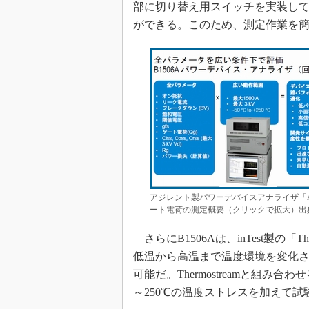
部に切り替え用スイッチを実装して
ができる。このため、測定作業を
アジレント製パワーデバイスアナライザ「Agi
ート電荷の測定概要（クリックで拡大）出
さらにB1506Aは、inTest製の「The
低温から高温まで温度環境を変化
可能だ。Thermostreamと組み合わせ
～250℃の温度ストレスを加えて