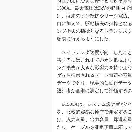
特性測定に必要な操作をできる限
1500A、最大電圧は3kVの範囲内で
は、従来のオン抵抗やリーク電流
目に加えて、駆動損失の指標とな
ング損失の指標となるトランジス
容易に行えるようにした。
スイッチング速度が向上したこと
善するにはこれまでのオン抵抗よ
ング損失が大きな影響力を持つよ
ダから提供されるゲート電荷や容
データであり、現実的な動作データ
設計者が個別に測定して評価する
B1506Aは、システム設計者が
を、比較的容易な操作で測定する
は、入力容量、出力容量、帰還容量
たり、ケーブルを測定項目に応じて