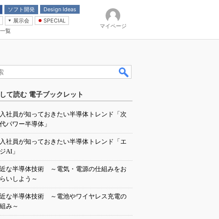
ソフト開発
Design Ideas
展示会
SPECIAL
マイページ
一覧
「電源技術」
イバ
して読む 電子ブックレット
入社員が知っておきたい半導体トレンド「次
代パワー半導体」
入社員が知っておきたい半導体トレンド「エ
ジAI」
近な半導体技術 ～電気・電源の仕組みをお
らいしよう～
近な半導体技術 ～電池やワイヤレス充電の
組み～