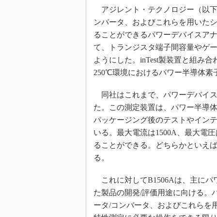
アジレント・テクノロジー（以下、
めざせ高効率！ モーター
座
ンバータ、およびこれらを用いた
Bluetooth mesh入門
ることができるパワーデバイスアナライザ
て、トランジスタ端子間容量やゲ
「SPICEの仕組みとその
最新記事一覧
ようにした。inTest製装置と組
計測器メーカーから見た5
250℃環境におけるパワー半導体
USB Type-Cの登場で評
う変わる？
同社はこれまで、パワーデバイスアナラ
た。この測定装置は、パワー半導
IoT時代の無線規格を知る【
編】
パッケージング後のテストやイン
IoT時代の無線規格を知る【
いる。最大電流は1500A、最大電
編】
ることができる。どちらかといえば
る。
これに対してB1506Aは、主に
た製品の開発/評価用途に向ける。
ータ/コンバータ、およびこれらを