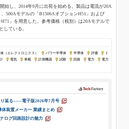
を開始し、2014年9月に出荷を始める。製品は電流が20A
」、500Aモデルの「B1506AオプションH51」および
ションH71」を用意した。参考価格（税別）は20Aモデルで
万円としている。
導体（エレクトロニクス）
|
パワー半導体
|
半導体
|
評価
|
ト
計
|
電気
|
車載
|
計測機器
|
試験
|
回路
|
電力
|
電力
り返る――電子版2026年7月号
半導体装置メーカー 業績まとめ
ナログ回路設計の魅力