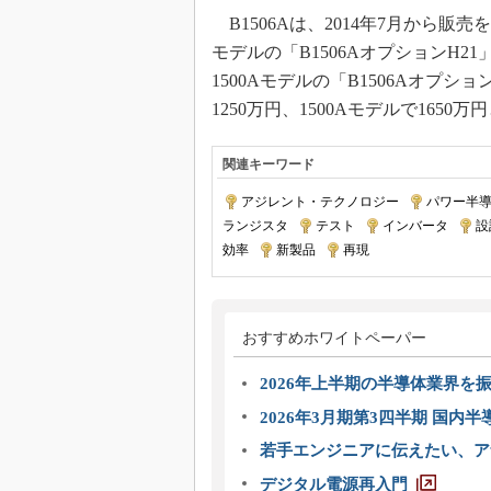
B1506Aは、2014年7月から販売
モデルの「B1506AオプションH21
1500Aモデルの「B1506Aオプ
1250万円、1500Aモデルで1650
関連キーワード
アジレント・テクノロジー
|
パワー半
ランジスタ
|
テスト
|
インバータ
|
設
効率
|
新製品
|
再現
おすすめホワイトペーパー
2026年上半期の半導体業界を振
2026年3月期第3四半期 国内
若手エンジニアに伝えたい、ア
デジタル電源再入門