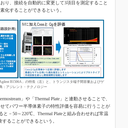
おり、接続を自動的に変更して3項目を測定すること
簡素化することができるという。
lent B1506A」の特長（左）と、トランジスタ端子間容量およびゲ
典：アジレント・テクノロジー
rmostream」や「Thermal Plate」と連動させることで、
させてパワー半導体素子の特性評価を容易に行うことが
ると－50～220℃、Thermal Plateと組み合わせれば常温
試験することができるという。