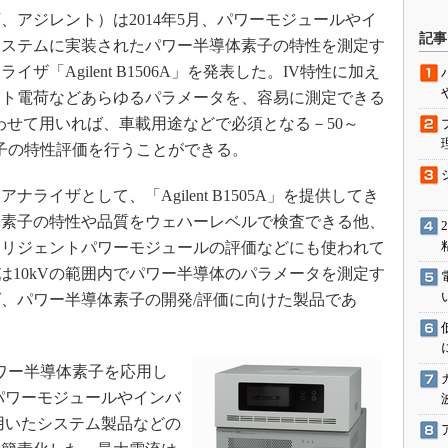
アジレント）は2014年5月、パワーモジュールやイ
駆動入門講
記事
システムに実装されたパワー半導体素子の特性を測定す
「Agilent B1506A」を発表した。IV特性に加え
ート電荷などあらゆるパラメータを、容易に測定できる
活用設計」
み合わせて用いれば、車載用途などで必須となる－50～
G
素子の特性評価を行うことができる。
価試験はど
イザとして、「Agilent B1505A」を提供してき
体素子の特性や品質をウェハーレベルで検査できる他、
Thread
テリジェントパワーモジュールの評価などにも使われて
Z-Wave
圧は10kVの範囲内でパワー半導体のパラメータを測定す
、パワー半導体素子の開発/評価に向けた製品であ
パワー半導体素子を応用し
パワーモジュールやインバ
用いたシステム製品などの