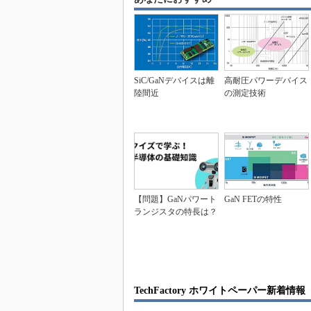
SiC/GaNデバイスは離
高耐圧パワーデバイス
陸間近
の測定技術
【問題】GaNパワート
GaN FETの特性
ランジスタの特長は？
TechFactory ホワイトペーパー新着情報