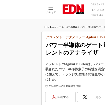
DESIGN C
FEATURED
モーター
LSI
メディア
ARCHIVES
電源設計
マイコン
プロセスエンジニアの現
カーボンニュートラルへの挑戦
FPGA
EDN Japan
>
テスト/計測機器
>
パワー半導体のゲート
マイクロプロセッサ懐古
IoT×製造業
中堅技術者に贈る電子部品
アジレント・テクノロジー Agilent B150
つながるクルマ
用講座
パワー半導体のゲート
エレクトロニクス入門
たった2つの式で始めるDC
バーターの設計
レントのアナライザ
5G（EE Times Japan）
DC-DCコンバーター活用
医療エレ（EE Times Japan）
Wired, Weird
アジレントのAgilent B1506Aは
製品解剖（EE Times Japan）
装されたパワー半導体素子の特性を測定
マイコン講座
に加えて、トランジスタ端子間容量やゲ
Q&Aで学ぶマイコン講座
にした。
高速シリアル伝送技術講
2014年05月07日 16時50分 公開
記録計／データロガーの
印刷する
見る
アナログ設計のきほん／A
ズ編