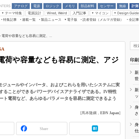
アナログ
電源
ロジック
メモリ
部品材料
センサー
無線
計測
ENTERS
テーマ特集
電源設計
入門記事
マイコン
Wired, Weird
Design Guide
アナログ機能回路
受動部品
特集記事
連載一覧
製品ニュース
電子版
読者登録（メルマガ登録）
全記事
計測機器
Microchip情報
モーター入門
マイコン講座
CEATEC
パワー関連と電源
機構部品
場から
EDN Japan×EE Times Japan統合電
EdgeTech＋
タイミングデバイス
オンデマンドセミナー
Q&Aで学ぶマイコン講座
子版
ディスプレイとドラ
電荷や容量なども容易に測定、...
録
TECHNO-FRONTIER
マイコン入門!! 必携用語集
電子ブックレット
計測とテスト
“徹底”活
6A
組込み/エッジコンピューティング展
信号源とパルス信号
電荷や容量なども容易に測定、アジ
人とくるま展
印刷
/DCコン
Wired, Weird
AUTOMOTIVE WORLD
新
講座
世
、パワーモジュールやインバータ、およびこれらを用いたシステムに実
新
することができるパワーデバイスアナライザである。IV特性
ッ
ート電荷など、あらゆるパラメータを容易に測定できるよう
身
座
[馬本隆綱，
EDN Japan
]
さ
基礎知識
身
Share
仕
DCとノイ