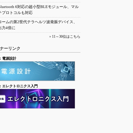
Bluetooth 6対応の超小型BLEモジュール、マル
チプロトコルも対応
ロームの第2世代テラヘルツ波発振デバイス、
出力4倍に
»
11～30位はこちら
ナーリンク
：電源設計
：エレクトロニクス入門