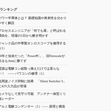
ランキング
パワー半導体とは？ 基礎知識や将来性を分かり
やすく解説
プロセスエンジニアが「何でも屋」と呼ばれる
理由を、現場の1日から解き明かす
ジャンク品の中華製オシロスコープを修理する
（1）
20年と短命だった「PowerPC」、旧Freescaleが
粘るもArmに勝てず
電源は電解コン総取っ換えだけでは直らな
い！ ―― パワコンの修理（1）
低周波ノイズ抑制に効果 「Silent Switcher 3」
に42V入力品が登場
カメラなしで見守り可能 アンテナ一体型ミリ
波レーダー
アルミ電解コンデンサー（1）―― 原理と構造