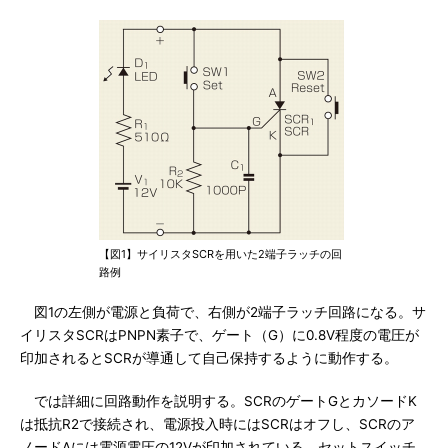
【図1】サイリスタSCRを用いた2端子ラッチの回
路例
図1の左側が電源と負荷で、右側が2端子ラッチ回路になる。サ
イリスタSCRはPNPN素子で、ゲート（G）に0.8V程度の電圧が
印加されるとSCRが導通して自己保持するように動作する。
では詳細に回路動作を説明する。SCRのゲートGとカソードK
は抵抗R2で接続され、電源投入時にはSCRはオフし、SCRのア
ノードAには電源電圧の12Vが印加されている。セットスイッチ