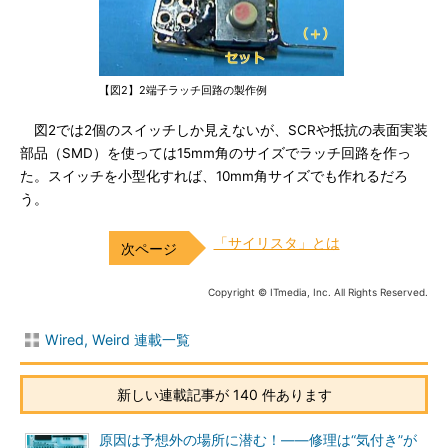
【図2】2端子ラッチ回路の製作例
図2では2個のスイッチしか見えないが、SCRや抵抗の表面実装
部品（SMD）を使っては15mm角のサイズでラッチ回路を作っ
た。スイッチを小型化すれば、10mm角サイズでも作れるだろ
う。
「サイリスタ」とは
Copyright © ITmedia, Inc. All Rights Reserved.
Wired, Weird 連載一覧
新しい連載記事が 140 件あります
原因は予想外の場所に潜む！――修理は“気付き”が