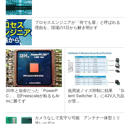
プロセスエンジニアが「何でも屋」と呼ばれる
理由を、現場の1日から解き明かす
20年と短命だった「PowerP
低周波ノイズ抑制に効果 「Si
C」、旧Freescaleが粘るもAr
lent Switcher 3」に42V入力品
mに勝てず
が登...
カメラなしで見守り可能 アンテナ一体型ミリ
波レーダー