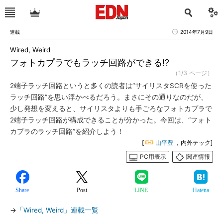
連載
2014年7月9日
Wired, Weird
フォトカプラでもラッチ回路ができる!?
（1/3 ページ）
2端子ラッチ回路というと多くの読者は“サイリスタSCRを使った
ラッチ回路”を思い浮かべるだろう。まさにその通りなのだが、
少し発想を変えると、サイリスタよりも手ごろなフォトカプラで
2端子ラッチ回路が構成できることが分かった。今回は、“フォト
カプラのラッチ回路”を紹介しよう！
[
山平豊
，内外テック]
PC用表示
関連情報
Share
Post
LINE
Hatena
→
「Wired, Weird」連載一覧