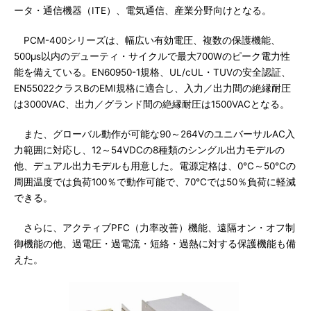
ータ・通信機器（ITE）、電気通信、産業分野向けとなる。
PCM-400シリーズは、幅広い有効電圧、複数の保護機能、
500μs以内のデューティ・サイクルで最大700Wのピーク電力性
能を備えている。EN60950-1規格、UL/cUL・TUVの安全認証、
EN55022クラスBのEMI規格に適合し、入力／出力間の絶縁耐圧
は3000VAC、出力／グランド間の絶縁耐圧は1500VACとなる。
また、グローバル動作が可能な90～264VのユニバーサルAC入
力範囲に対応し、12～54VDCの8種類のシングル出力モデルの
他、デュアル出力モデルも用意した。電源定格は、0℃～50℃の
周囲温度では負荷100％で動作可能で、70℃では50％負荷に軽減
できる。
さらに、アクティブPFC（力率改善）機能、遠隔オン・オフ制
御機能の他、過電圧・過電流・短絡・過熱に対する保護機能も備
えた。