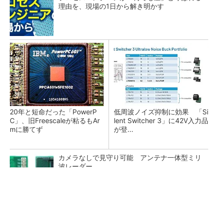
理由を、現場の1日から解き明かす
20年と短命だった「PowerP
低周波ノイズ抑制に効果 「Si
C」、旧Freescaleが粘るもAr
lent Switcher 3」に42V入力品
mに勝てず
が登...
カメラなしで見守り可能 アンテナ一体型ミリ
波レーダー
Bluetooth 6対応の超小型BLEモジュール、マル
チプロトコルも対応