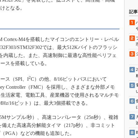
駆動入門講
向けとなる。
記事
活用設計」
 Cortex-M4を搭載したマイコンのエントリー・レベル
G
303/STM32F302では、最大512Kバイトのフラッシ
価試験はど
AMを内蔵した。また、高速制御に最適な高性能ペリフェ
ェースを搭載している。
Thread
2
ス（SPI、I
C）の他、8/16ビットバスにおいて
Z-Wave
mory Controller（FMC）を採用し、さまざまな外部メモ
。生活家電、電動工具、産業機器で使用されるマルチモ
Hz/16ビット）は、最大3個搭載できる。
5Mサンプル/秒）、高速コンパレータ（25n秒）、複雑
lderを備えた高速高分解能タイマ（217p秒）、非コミット
（PGA）などの機能も追加した。