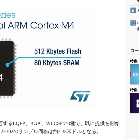
コー
特集
特集
するLQFP、BGA、WLCSPの3種で、既に提供を開始
32F302のサンプル価格は約3.38米ドルとなる。