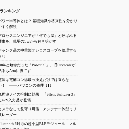
ランキング
パワー半導体とは？ 基礎知識や将来性を分かり
やすく解説
プロセスエンジニアが「何でも屋」と呼ばれる
理由を、現場の1日から解き明かす
ジャンク品の中華製オシロスコープを修理する
（1）
20年と短命だった「PowerPC」、旧Freescaleが
粘るもArmに勝てず
電源は電解コン総取っ換えだけでは直らな
い！ ―― パワコンの修理（1）
低周波ノイズ抑制に効果 「Silent Switcher 3」
に42V入力品が登場
カメラなしで見守り可能 アンテナ一体型ミリ
波レーダー
Bluetooth 6対応の超小型BLEモジュール、マル