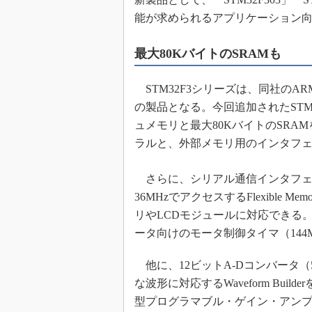
めざせ高効率！ モーター
能が求められるアプリケーション
座
Bluetooth mesh入門
最大80KバイトのSRAMも
「SPICEの仕組みとその
最新記事一覧
STM32F3シリーズは、同社のARM
計測器メーカーから見た5
の製品となる。今回追加されたSTM32F
USB Type-Cの登場で評
ュメモリと最大80KバイトのSR
う変わる？
ラルと、外部メモリ用のインタフ
IoT時代の無線規格を知る【
編】
さらに、シリアル通信インタフェー
IoT時代の無線規格を知る【
36MHzでアクセスするFlexible Me
編】
リやLCDモジュールに対応できる
ータ向けのモータ制御タイマ（144M
他に、12ビットA-Dコンバータ（
な波形に対応するWaveform Bui
型プログラマブル・ゲイン・アンプ