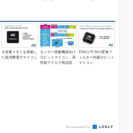
大容量メモリを搭載し
センサー搭載機器向け
PDMとPCMの変換フ
た低消費電力マイコン
32ビットマイコン、高
ィルター内蔵32ビット
性能アナログ周辺回路
マイコン
に特徴
Recommended by