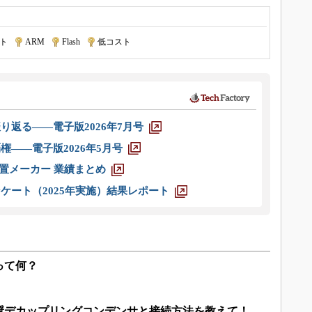
ット
|
ARM
|
Flash
|
低コスト
り返る――電子版2026年7月号
権――電子版2026年5月号
装置メーカー 業績まとめ
ケート（2025年実施）結果レポート
って何？
奨デカップリングコンデンサと接続方法を教えて！