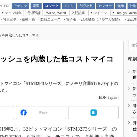
アナログ
電源
ロジック
メモリ
部品材料
センサー
無線
計測
ENTERS
テーマ特集
電源設計
入門記事
マイコン
Wired, Weird
Design Guide
アナログ機能回路
受動部品
特集記事
連載一覧
製品ニュース
電子版
読者登録（メルマガ登録）
全記事
計測機器
Microchip情報
モーター入門
マイコン講座
CEATEC
パワー関連と電源
機構部品
場から
EDN Japan×EE Times Japan統合電
EdgeTech＋
タイミングデバイス
オンデマンドセミナー
Q&Aで学ぶマイコン講座
子版
ディスプレイとドラ
ュを内蔵した低コストマイ...
録
TECHNO-FRONTIER
マイコン入門!! 必携用語集
電子ブックレット
計測とテスト
“徹底”活
組込み/エッジコンピューティング展
信号源とパルス信号
フラッシュを内蔵した低コストマイコ
人とくるま展
印刷
/DCコン
Wired, Weird
AUTOMOTIVE WORLD
新
講座
世
トマイコン「STM32F3シリーズ」にメモリ容量512Kバイトの
新
加した。
ッ
[
EDN Japan
]
身
座
さ
Share
基礎知識
身
5年2月、32ビットマイコン「STM32F3シリーズ」の
仕
DCとノイ
STM32F302」を発表した。低コストで、高性能・高機