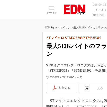
DESIGN C
FEATURED
モーター
LSI
メディア
ARCHIVES
電源設計
マイコン
プロセスエンジニアの現
カーボンニュートラルへの挑戦
FPGA
EDN Japan
>
マイコン
>
最大512Kバイトのフラッシ
マイクロプロセッサ懐古
IoT×製造業
中堅技術者に贈る電子部品
STマイクロ STM32F303/STM32F302
つながるクルマ
用講座
最大512Kバイトの
エレクトロニクス入門
たった2つの式で始めるDC
バーターの設計
ン
5G（EE Times Japan）
DC-DCコンバーター活用
医療エレ（EE Times Japan）
Wired, Weird
STマイクロエレクトロニクスは、32ビッ
製品解剖（EE Times Japan）
「STM32F303」「STM32F302」を追
マイコン講座
2015年02月23日 09時45分 公開
Q&Aで学ぶマイコン講座
高速シリアル伝送技術講
印刷する
見る
記録計／データロガーの
STマイクロエレクトロニクスは201
アナログ設計のきほん／A
ズ編
新製品として、「STM32F303」「