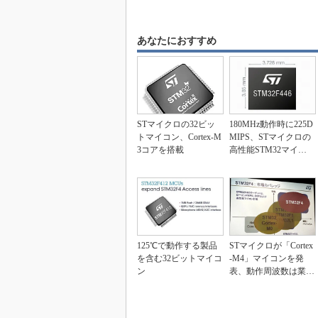
あなたにおすすめ
STマイクロの32ビッ
180MHz動作時に225D
トマイコン、Cortex-M
MIPS、STマイクロの
3コアを搭載
高性能STM32マイコ
ン
125℃で動作する製品
STマイクロが「Cortex
を含む32ビットマイコ
-M4」マイコンを発
ン
表、動作周波数は業界
最高の168...