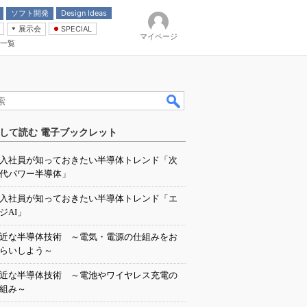
ソフト開発
Design Ideas
展示会
SPECIAL
マイページ
一覧
「電源技術」
イバ
して読む 電子ブックレット
入社員が知っておきたい半導体トレンド「次
代パワー半導体」
入社員が知っておきたい半導体トレンド「エ
ジAI」
近な半導体技術 ～電気・電源の仕組みをお
らいしよう～
近な半導体技術 ～電池やワイヤレス充電の
組み～