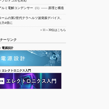
チプロトコルも対応
アルミ電解コンデンサー（1）―― 原理と構造
ロームの第2世代テラヘルツ波発振デバイス、
出力4倍に
»
11～30位はこちら
ナーリンク
：電源設計
：エレクトロニクス入門