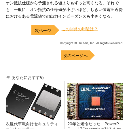
オン抵抗仕様から予測される値よりもずっと高くなる。それで
も、一般に、オン抵抗の仕様値が小さいほど、しきい値電圧近傍
におけるある電流値での出力インピーダンスも小さくなる。
この回路の用途は？
Copyright © ITmedia, Inc. All Rights Reserved.
次のページへ
あなたにおすすめ
次世代車載向けセキュリティ
20年と短命だった「PowerP
コントローラー
C」、旧Freescaleが粘るもAr