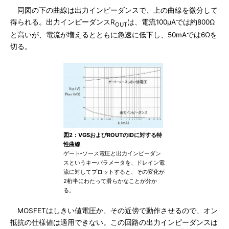
同図の下の曲線は出力インピーダンスで、上の曲線を微分して
得られる。出力インピーダンスR
は、電流100μAでは約800Ω
OUT
と高いが、電流が増えるとともに急速に低下し、50mAでは6Ωを
切る。
図2：VGSおよびROUTのIDに対する特
性曲線
ゲート‐ソース電圧と出力インピーダン
スというキーパラメータを、ドレイン電
流に対してプロットすると、その変化が
2桁半にわたって滑らかなことが分か
る。
MOSFETはしきい値電圧か、その近傍で動作させるので、オン
抵抗の仕様値は適用できない。この回路の出力インピーダンスは