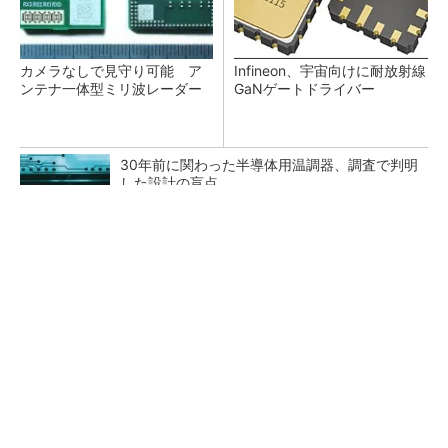
カメラなしで見守り可能 ア
Infineon、宇宙向けに耐放射線
ンテナ一体型ミリ波レーダー
GaNゲートドライバー
30年前に関わった半導体用温調器、調査で判明
した設計の盲点
「半導体プロセスエンジニア」って何するの？
タップ式高入力コンバーター（1）基本回路と
その動作