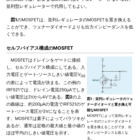
並列型レギュレーターで代用してもよい。
図1
のMOSFETは、並列レギュレータのMOSFETを置き換える
ことができ、ツェナーダイオードよりも出力インピーダンスを低
くできる。
セルフバイアス構成のMOSFET
MOSFETはドレインをゲートに接続
し、セルフバイアス構成にしてある。入
力電圧とゲート‐ソースしきい値電圧V
GS
の差によって電流が決まる。この例の
IRF521では、ドレイン電流250μAでしき
い値電圧は2Vから4Vである。
図2
の上
図1：並列レギュレータのツェ
の曲線は、約200μAの電流でIRF521のゲ
ナーダイオードと置き換え可
能なMOSFET
ート‐ソース電圧が3Vになることを表
MOSFETによって並列レギュ
す。MOSFETは素子によってバラツキが
レータのツェナーダイオード
あるが、通常は定格の最大値と最小値の
を置き換えることができ、出
ほぼ平均のしきい値電圧を示す。
力インピーダンスも低くな
る。