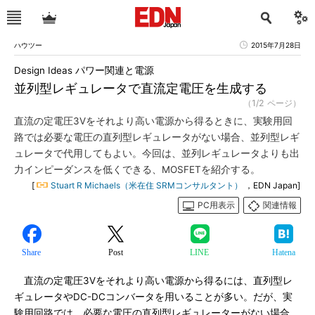
ハウツー
2015年7月28日
Design Ideas パワー関連と電源
並列型レギュレータで直流定電圧を生成する
（1/2 ページ）
直流の定電圧3Vをそれより高い電源から得るときに、実験用回
路では必要な電圧の直列型レギュレータがない場合、並列型レギ
ュレータで代用してもよい。今回は、並列レギュレータよりも出
力インピーダンスを低くできる、MOSFETを紹介する。
[
Stuart R Michaels（米在住 SRMコンサルタント）
，EDN Japan]
PC用表示
関連情報
Share
Post
LINE
Hatena
直流の定電圧3Vをそれより高い電源から得るには、直列型レ
ギュレータやDC-DCコンバータを用いることが多い。だが、実
験用回路では、必要な電圧の直列型レギュレーターがない場合、